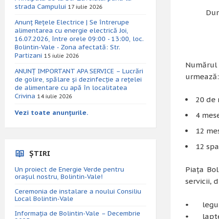
strada Campului
17 iulie 2026
Dum
Anunț Rețele Electrice | Se întrerupe
alimentarea cu energie electrică Joi,
16.07.2026, între orele 09:00 - 13:00, loc.
Bolintin-Vale - Zona afectată: Str.
Partizani
15 iulie 2026
Numărul
ANUNȚ IMPORTANT APA SERVICE – Lucrări
urmează:
de golire, spălare și dezinfecție a rețelei
de alimentare cu apă în localitatea
Crivina
14 iulie 2026
20 de 
Vezi toate anunțurile.
4 mese
12 mes
12 spa
ȘTIRI
Piața Bol
Un proiect de Energie Verde pentru
orașul nostru, Bolintin-Vale!
servicii,
Ceremonia de instalare a noului Consiliu
Local Bolintin-Vale
• legume
Informația de Bolintin-Vale – Decembrie
• lapte 