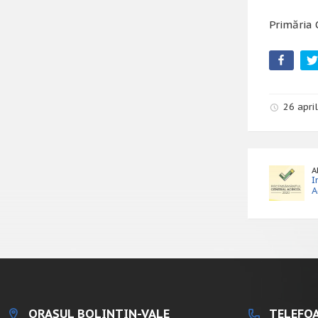
Primăria 
26 apri
A
I
A
ORAȘUL BOLINTIN-VALE
TELEFOA