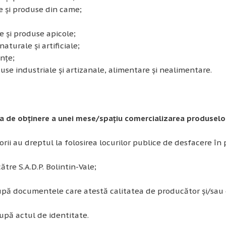
i produse din came;
și produse apicole;
aturale și artificiale;
țe;
 industriale și artizanale, alimentare și nealimentare.
a de obținere a unei mese/spa
țiu
comercializarea produselor
rii au dreptul la folosirea locurilor publice de desfacere în
ătre S.A.D.P. Bolintin-Vale;
pă documentele care atestă calitatea de producător și/sau
pă actul de identitate.