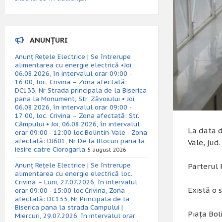
ANUNȚURI
Anunț Rețele Electrice | Se întrerupe
alimentarea cu energie electrică •Joi,
06.08.2026, în intervalul orar 09:00 -
16:00, loc. Crivina – Zona afectată:
DC133, Nr Strada principala de la Biserica
pana la Monument, Str. Zăvoiului • Joi,
06.08.2026, în intervalul orar 09:00 -
17:00, loc. Crivina – Zona afectată: Str.
Câmpului • Joi, 06.08.2026, în intervalul
La data d
orar 09:00 - 12:00 loc.Bolintin-Vale - Zona
afectată: DJ601, Nr De la Blocuri pana la
Vale, jud.
iesire catre Ciorogarla
5 august 2026
Anunț Rețele Electrice | Se întrerupe
Parterul 
alimentarea cu energie electrică loc.
Crivina – Luni, 27.07.2026, în intervalul
Există o 
orar 09:00 - 15:00 loc.Crivina, Zona
afectată: DC133, Nr Principala de la
Biserica pana la strada Campului |
Piața Bo
Miercuri, 29.07.2026, în intervalul orar