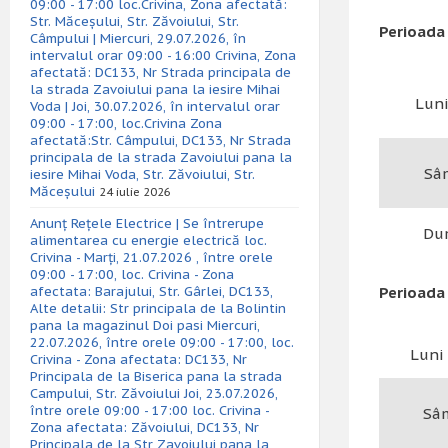
09:00 - 17:00 loc.Crivina, Zona afectată:
Str. Măceșului, Str. Zăvoiului, Str.
Perioada 
Câmpului | Miercuri, 29.07.2026, în
intervalul orar 09:00 - 16:00 Crivina, Zona
afectată: DC133, Nr Strada principala de
la strada Zavoiului pana la iesire Mihai
Luni
Voda | Joi, 30.07.2026, în intervalul orar
09:00 - 17:00, loc.Crivina Zona
afectată:Str. Câmpului, DC133, Nr Strada
principala de la strada Zavoiului pana la
Sâ
iesire Mihai Voda, Str. Zăvoiului, Str.
Măceșului
24 iulie 2026
Anunț Rețele Electrice | Se întrerupe
Du
alimentarea cu energie electrică loc.
Crivina - Marți, 21.07.2026 , între orele
09:00 - 17:00, loc. Crivina - Zona
afectata: Barajului, Str. Gârlei, DC133,
Perioada 
Alte detalii: Str principala de la Bolintin
pana la magazinul Doi pasi Miercuri,
22.07.2026, între orele 09:00 - 17:00, loc.
Luni 
Crivina - Zona afectata: DC133, Nr
Principala de la Biserica pana la strada
Campului, Str. Zăvoiului Joi, 23.07.2026,
între orele 09:00 - 17:00 loc. Crivina -
Sâ
Zona afectata: Zăvoiului, DC133, Nr
Principala de la Str Zavoiului pana la