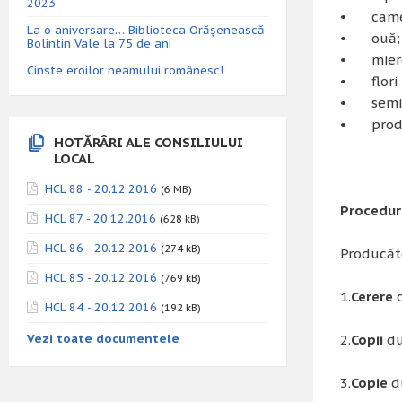
2023
• came ș
La o aniversare… Biblioteca Orăşenească
• ouă;
Bolintin Vale la 75 de ani
• miere 
Cinste eroilor neamului românesc!
• flori n
• semin
• produse
HOTĂRÂRI ALE CONSILIULUI
LOCAL
HCL 88 - 20.12.2016
(6 MB)
Procedur
HCL 87 - 20.12.2016
(628 kB)
HCL 86 - 20.12.2016
(274 kB)
Producăto
HCL 85 - 20.12.2016
(769 kB)
1.
Cerere
c
HCL 84 - 20.12.2016
(192 kB)
Vezi toate documentele
2.
Copii
du
3.
Copie
du