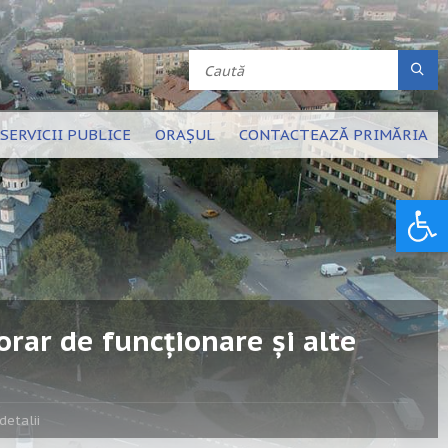
SERVICII PUBLICE
ORAȘUL
CONTACTEAZĂ PRIMĂRIA
Deschide bara de unelte
orar de funcționare și alte
detalii