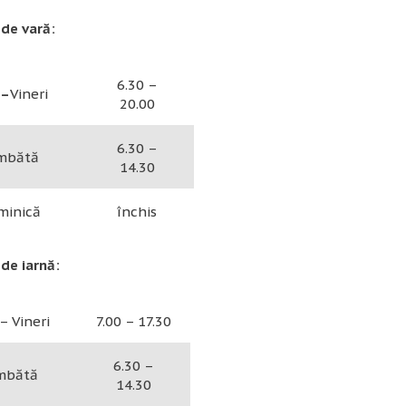
de vară:
6.30 –
–
Vineri
20.00
6.30 –
mbătă
14.30
minică
închis
de iarnă:
– Vineri
7.00 – 17.30
6.30 –
mbătă
14.30