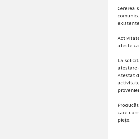
Cererea 
comunica
existente
Activita
ateste ca
La solici
atestare 
Atestat d
activitat
provenie
Producăto
care cons
piețe.