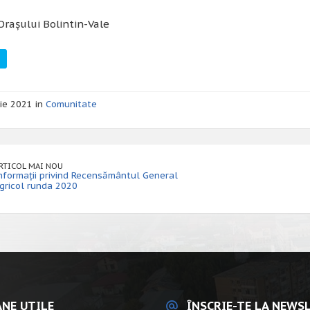
Orașului Bolintin-Vale
lie 2021 in
Comunitate
RTICOL MAI NOU
nformații privind Recensământul General
gricol runda 2020
NE UTILE
ÎNSCRIE-TE LA NEWS