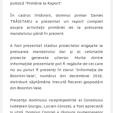
publică ”Primăria la Raport”.
În cadrul întâlnirii, domnul primar Daniel
TRĂISTARU a prezentat un raport complet
asupra activitații primăriei de la preluarea
mandatului pănă în prezent.
A fost prezentat stadiul proiectelor angajate la
preluarea mandatului dar și al celorlalte
proiecte generate ulterior. Multe dintre
informațiile prezentate pot fi regăsite de cei care
nu au putut fi prezenți în ziarul ”Informația de
Bolintin-Vale”, numărul din decembrie 2018,
distribuit săptămâna trecută fiecarei gospodării
din Bolintin-Vale.
Prezența domnului vicepreședinte al Consiliului
Județean Giurgiu, Lucian Corozel, a fost apreciată
si utilă. Domnul Corozel a răspuns numeroaselor