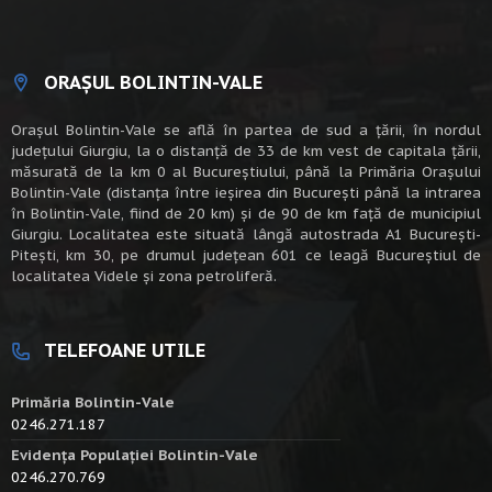
ORAȘUL BOLINTIN-VALE
Oraşul Bolintin-Vale se află în partea de sud a ţării, în nordul
judeţului Giurgiu, la o distanţă de 33 de km vest de capitala țării,
măsurată de la km 0 al Bucureștiului, până la Primăria Orașului
Bolintin-Vale (distanța între ieșirea din București până la intrarea
în Bolintin-Vale, fiind de 20 km) şi de 90 de km faţă de municipiul
Giurgiu. Localitatea este situată lângă autostrada A1 Bucureşti-
Piteşti, km 30, pe drumul judeţean 601 ce leagă Bucureştiul de
localitatea Videle şi zona petroliferă.
TELEFOANE UTILE
Primăria Bolintin-Vale
0246.271.187
Evidența Populației Bolintin-Vale
0246.270.769