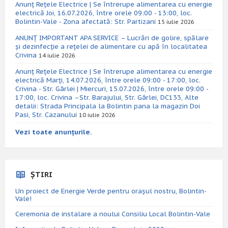
Anunț Rețele Electrice | Se întrerupe alimentarea cu energie
electrică Joi, 16.07.2026, între orele 09:00 - 13:00, loc.
Bolintin-Vale - Zona afectată: Str. Partizani
15 iulie 2026
ANUNȚ IMPORTANT APA SERVICE – Lucrări de golire, spălare
și dezinfecție a rețelei de alimentare cu apă în localitatea
Crivina
14 iulie 2026
Anunț Rețele Electrice | Se întrerupe alimentarea cu energie
electrică Marți, 14.07.2026, între orele 09:00 - 17:00, loc.
Crivina - Str. Gârlei | Miercuri, 15.07.2026, între orele 09:00 -
17:00, loc. Crivina –Str. Barajului, Str. Gârlei, DC133, Alte
detalii: Strada Principala la Bolintin pana la magazin Doi
Pasi, Str. Cazanului
10 iulie 2026
Vezi toate anunțurile.
ȘTIRI
Un proiect de Energie Verde pentru orașul nostru, Bolintin-
Vale!
Ceremonia de instalare a noului Consiliu Local Bolintin-Vale