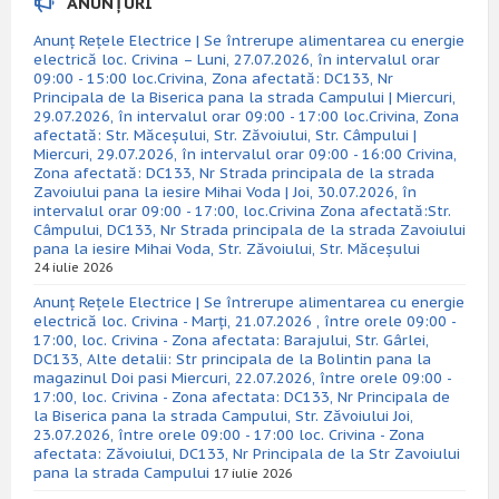
ANUNȚURI
Anunț Rețele Electrice | Se întrerupe alimentarea cu energie
electrică loc. Crivina – Luni, 27.07.2026, în intervalul orar
09:00 - 15:00 loc.Crivina, Zona afectată: DC133, Nr
Principala de la Biserica pana la strada Campului | Miercuri,
29.07.2026, în intervalul orar 09:00 - 17:00 loc.Crivina, Zona
afectată: Str. Măceșului, Str. Zăvoiului, Str. Câmpului |
Miercuri, 29.07.2026, în intervalul orar 09:00 - 16:00 Crivina,
Zona afectată: DC133, Nr Strada principala de la strada
Zavoiului pana la iesire Mihai Voda | Joi, 30.07.2026, în
intervalul orar 09:00 - 17:00, loc.Crivina Zona afectată:Str.
Câmpului, DC133, Nr Strada principala de la strada Zavoiului
pana la iesire Mihai Voda, Str. Zăvoiului, Str. Măceșului
24 iulie 2026
Anunț Rețele Electrice | Se întrerupe alimentarea cu energie
electrică loc. Crivina - Marți, 21.07.2026 , între orele 09:00 -
17:00, loc. Crivina - Zona afectata: Barajului, Str. Gârlei,
DC133, Alte detalii: Str principala de la Bolintin pana la
magazinul Doi pasi Miercuri, 22.07.2026, între orele 09:00 -
17:00, loc. Crivina - Zona afectata: DC133, Nr Principala de
la Biserica pana la strada Campului, Str. Zăvoiului Joi,
23.07.2026, între orele 09:00 - 17:00 loc. Crivina - Zona
afectata: Zăvoiului, DC133, Nr Principala de la Str Zavoiului
pana la strada Campului
17 iulie 2026