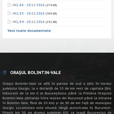
HCL 86 - 20.12.2016
(274 kB)
HCL 85 - 20.12.2016
(769 kB)
HCL 84 - 20.12.2016
(192 kB)
Vezi toate documentele
ORAȘUL BOLINTIN-VALE
Oraşul Bolintin-Vale se află în partea de sud a ţării, în nordul
judeţului Giurgiu, la o distanţă de 33 de km vest de capitala țării,
măsurată de la km 0 al Bucureștiului, până la Primăria Orașului
Bolintin-Vale (distanța între ieșirea din București până la intrarea
în Bolintin-Vale, fiind de 20 km) şi de 90 de km faţă de municipiul
Giurgiu. Localitatea este situată lângă autostrada A1 Bucureşti-
Piteşti, km 30, pe drumul judeţean 601 ce leagă Bucureştiul de