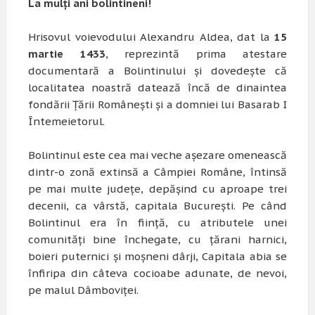
La mulţi ani bolintineni!
Hrisovul voievodului Alexandru Aldea, dat la
15
martie 1433
, reprezintă prima atestare
documentară a Bolintinului şi dovedeşte că
localitatea noastră datează încă de dinaintea
fondării Ţării Româneşti şi a domniei lui Basarab I
Întemeietorul.
Bolintinul este cea mai veche aşezare omenească
dintr-o zonă extinsă a Câmpiei Române, întinsă
pe mai multe judeţe, depăşind cu aproape trei
decenii, ca vârstă, capitala Bucureşti. Pe când
Bolintinul era în fiinţă, cu atributele unei
comunităţi bine închegate, cu ţărani harnici,
boieri puternici şi moşneni dârji, Capitala abia se
înfiripa din câteva cocioabe adunate, de nevoi,
pe malul Dâmboviţei.