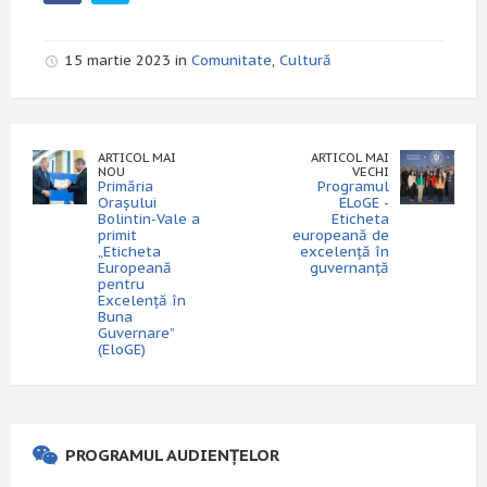
15 martie 2023 in
Comunitate
,
Cultură
ARTICOL MAI
ARTICOL MAI
NOU
VECHI
Primăria
Programul
Orașului
ELoGE -
Bolintin-Vale a
Eticheta
primit
europeană de
„Eticheta
excelenţă în
Europeană
guvernanţă
pentru
Excelenţă în
Buna
Guvernare”
(EloGE)
PROGRAMUL AUDIENȚELOR