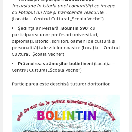
Incursiune în istoria unei comunităţi ce începe
cu Potopul lui Noe şi transcende veacurile
…
(Locaţia – Centrul Cultural „Şcoala Veche”)
Şedinţa aniversară „
Bolintin 590
” cu
participarea unor profesori universitari,
diplomaţi, istorici, scriitori, oameni de cultură şi
personalităţi ale zilelor noastre (Locaţia – Centrul
Cultural „Şcoala Veche”)
Prăznuirea strămoşilor bolintineni
(Locaţia –
Centrul Cultural „Şcoala Veche”).
Participarea este deschisă tuturor doritorilor.