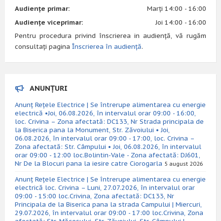
Audiențe primar:
Marți 14:00 - 16:00
Audiențe viceprimar:
Joi 14:00 - 16:00
Pentru procedura privind înscrierea in audiență, vă rugăm
consultați pagina
Înscrierea în audiență
.
ANUNȚURI
Anunț Rețele Electrice | Se întrerupe alimentarea cu energie
electrică •Joi, 06.08.2026, în intervalul orar 09:00 - 16:00,
loc. Crivina – Zona afectată: DC133, Nr Strada principala de
la Biserica pana la Monument, Str. Zăvoiului • Joi,
06.08.2026, în intervalul orar 09:00 - 17:00, loc. Crivina –
Zona afectată: Str. Câmpului • Joi, 06.08.2026, în intervalul
orar 09:00 - 12:00 loc.Bolintin-Vale - Zona afectată: DJ601,
Nr De la Blocuri pana la iesire catre Ciorogarla
5 august 2026
Anunț Rețele Electrice | Se întrerupe alimentarea cu energie
electrică loc. Crivina – Luni, 27.07.2026, în intervalul orar
09:00 - 15:00 loc.Crivina, Zona afectată: DC133, Nr
Principala de la Biserica pana la strada Campului | Miercuri,
29.07.2026, în intervalul orar 09:00 - 17:00 loc.Crivina, Zona