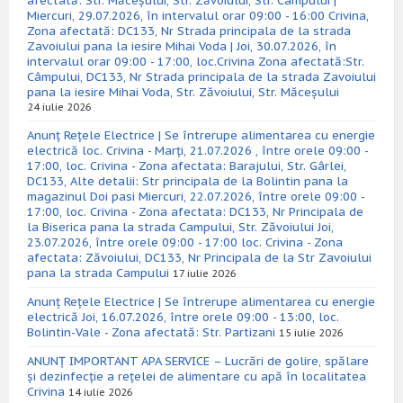
afectată: Str. Măceșului, Str. Zăvoiului, Str. Câmpului |
Miercuri, 29.07.2026, în intervalul orar 09:00 - 16:00 Crivina,
Zona afectată: DC133, Nr Strada principala de la strada
Zavoiului pana la iesire Mihai Voda | Joi, 30.07.2026, în
intervalul orar 09:00 - 17:00, loc.Crivina Zona afectată:Str.
Câmpului, DC133, Nr Strada principala de la strada Zavoiului
pana la iesire Mihai Voda, Str. Zăvoiului, Str. Măceșului
24 iulie 2026
Anunț Rețele Electrice | Se întrerupe alimentarea cu energie
electrică loc. Crivina - Marți, 21.07.2026 , între orele 09:00 -
17:00, loc. Crivina - Zona afectata: Barajului, Str. Gârlei,
DC133, Alte detalii: Str principala de la Bolintin pana la
magazinul Doi pasi Miercuri, 22.07.2026, între orele 09:00 -
17:00, loc. Crivina - Zona afectata: DC133, Nr Principala de
la Biserica pana la strada Campului, Str. Zăvoiului Joi,
23.07.2026, între orele 09:00 - 17:00 loc. Crivina - Zona
afectata: Zăvoiului, DC133, Nr Principala de la Str Zavoiului
pana la strada Campului
17 iulie 2026
Anunț Rețele Electrice | Se întrerupe alimentarea cu energie
electrică Joi, 16.07.2026, între orele 09:00 - 13:00, loc.
Bolintin-Vale - Zona afectată: Str. Partizani
15 iulie 2026
ANUNȚ IMPORTANT APA SERVICE – Lucrări de golire, spălare
și dezinfecție a rețelei de alimentare cu apă în localitatea
Crivina
14 iulie 2026