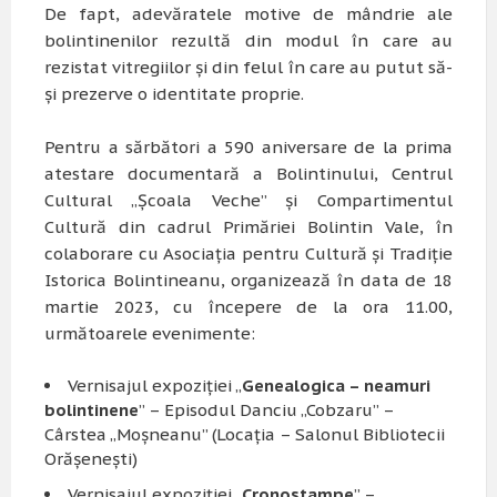
De fapt, adevăratele motive de mândrie ale
bolintinenilor rezultă din modul în care au
rezistat vitregiilor şi din felul în care au putut să-
şi prezerve o identitate proprie.
Pentru a sărbători a 590 aniversare de la prima
atestare documentară a Bolintinului, Centrul
Cultural „Şcoala Veche” şi Compartimentul
Cultură din cadrul Primăriei Bolintin Vale, în
colaborare cu Asociaţia pentru Cultură şi Tradiţie
Istorica Bolintineanu, organizează în data de 18
martie 2023, cu începere de la ora 11.00,
următoarele evenimente:
Vernisajul expoziţiei „
Genealogica – neamuri
bolintinene
” – Episodul Danciu „Cobzaru” –
Cârstea „Moşneanu” (Locaţia – Salonul Bibliotecii
Orăşeneşti)
Vernisajul expoziţiei „
Cronostampe
” –