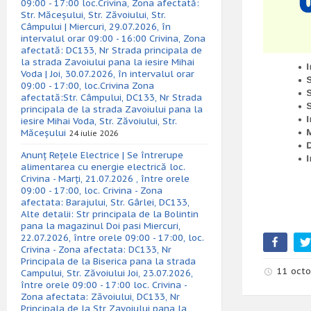
09:00 - 17:00 loc.Crivina, Zona afectată:
Str. Măceșului, Str. Zăvoiului, Str.
Câmpului | Miercuri, 29.07.2026, în
intervalul orar 09:00 - 16:00 Crivina, Zona
afectată: DC133, Nr Strada principala de
la strada Zavoiului pana la iesire Mihai
Voda | Joi, 30.07.2026, în intervalul orar
09:00 - 17:00, loc.Crivina Zona
afectată:Str. Câmpului, DC133, Nr Strada
principala de la strada Zavoiului pana la
iesire Mihai Voda, Str. Zăvoiului, Str.
Măceșului
24 iulie 2026
Anunț Rețele Electrice | Se întrerupe
alimentarea cu energie electrică loc.
Crivina - Marți, 21.07.2026 , între orele
09:00 - 17:00, loc. Crivina - Zona
afectata: Barajului, Str. Gârlei, DC133,
Alte detalii: Str principala de la Bolintin
pana la magazinul Doi pasi Miercuri,
22.07.2026, între orele 09:00 - 17:00, loc.
Crivina - Zona afectata: DC133, Nr
Principala de la Biserica pana la strada
11 octo
Campului, Str. Zăvoiului Joi, 23.07.2026,
între orele 09:00 - 17:00 loc. Crivina -
Zona afectata: Zăvoiului, DC133, Nr
Principala de la Str Zavoiului pana la