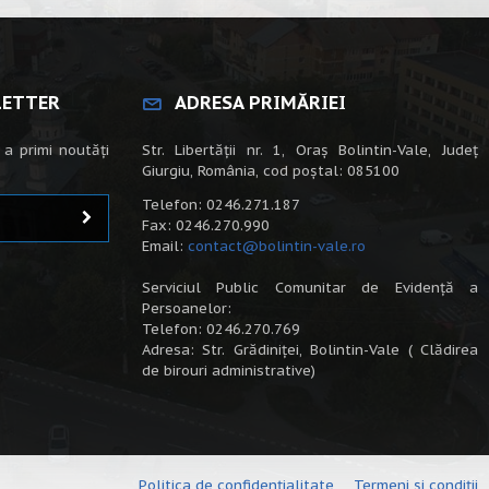
LETTER
ADRESA PRIMĂRIEI
 a primi noutăți
Str. Libertății nr. 1, Oraș Bolintin-Vale, Județ
Giurgiu, România, cod poștal: 085100
Telefon: 0246.271.187
Fax: 0246.270.990
Email:
contact@bolintin-vale.ro
Serviciul Public Comunitar de Evidență a
Persoanelor:
Telefon: 0246.270.769
Adresa: Str. Grădiniței, Bolintin-Vale ( Clădirea
de birouri administrative)
Politica de confidențialitate
Termeni și condiții