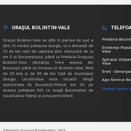
ORAȘUL BOLINTIN-VALE
TELEFOA
Primăria Bolin
Oraşul Bolintin-Vale se află în partea de sud a
ţării, în nordul judeţului Giurgiu, la o distanţă de
Evidența Popul
33 de km vest de capitala țării, măsurată de la
Vale
km 0 al Bucureștiului, până la Primăria Orașului
Spitalul Orășe
Bolintin-Vale (distanța între ieșirea din
Vale
București până la intrarea în Bolintin-Vale, fiind
Enel - Deranj
de 20 km) şi de 90 de km faţă de municipiul
Giurgiu. Localitatea este situată lângă
Apa Service Bo
autostrada A1 Bucureşti-Piteşti, km 30, pe
Vedeți toate c
drumul judeţean 601 ce leagă Bucureştiul de
localitatea Videle şi zona petroliferă.
Primăria Orașului Bolintin-Vale, 2025.
©