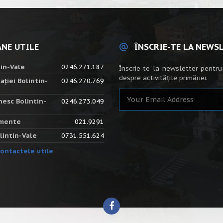
NE UTILE
ÎNSCRIE-TE LA NEWS
tin-Vale
0246.271.187
Înscrie-te la newsletter pentru
despre activitățile primăriei.
ației Bolintin-
0246.270.769
nesc Bolintin-
0246.273.049
amente
021.9291
lintin-Vale
0731.551.624
ontactele utile