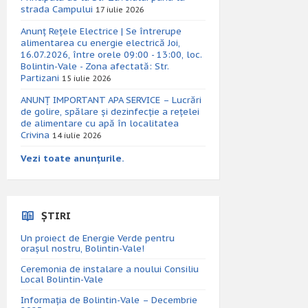
strada Campului
17 iulie 2026
Anunț Rețele Electrice | Se întrerupe
alimentarea cu energie electrică Joi,
16.07.2026, între orele 09:00 - 13:00, loc.
Bolintin-Vale - Zona afectată: Str.
Partizani
15 iulie 2026
ANUNȚ IMPORTANT APA SERVICE – Lucrări
de golire, spălare și dezinfecție a rețelei
de alimentare cu apă în localitatea
Crivina
14 iulie 2026
Vezi toate anunțurile.
ȘTIRI
Un proiect de Energie Verde pentru
orașul nostru, Bolintin-Vale!
Ceremonia de instalare a noului Consiliu
Local Bolintin-Vale
Informația de Bolintin-Vale – Decembrie