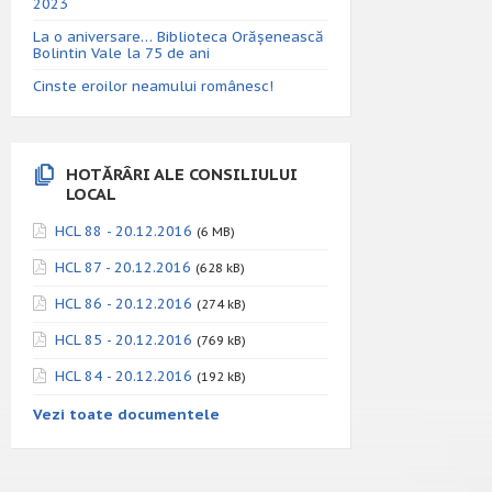
2023
La o aniversare… Biblioteca Orăşenească
Bolintin Vale la 75 de ani
Cinste eroilor neamului românesc!
HOTĂRÂRI ALE CONSILIULUI
LOCAL
HCL 88 - 20.12.2016
(6 MB)
HCL 87 - 20.12.2016
(628 kB)
HCL 86 - 20.12.2016
(274 kB)
HCL 85 - 20.12.2016
(769 kB)
HCL 84 - 20.12.2016
(192 kB)
Vezi toate documentele