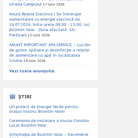
strada Campului
17 iulie 2026
Anunț Rețele Electrice | Se întrerupe
alimentarea cu energie electrică Joi,
16.07.2026, între orele 09:00 - 13:00, loc.
Bolintin-Vale - Zona afectată: Str.
Partizani
15 iulie 2026
ANUNȚ IMPORTANT APA SERVICE – Lucrări
de golire, spălare și dezinfecție a rețelei
de alimentare cu apă în localitatea
Crivina
14 iulie 2026
Vezi toate anunțurile.
ȘTIRI
Un proiect de Energie Verde pentru
orașul nostru, Bolintin-Vale!
Ceremonia de instalare a noului Consiliu
Local Bolintin-Vale
Informația de Bolintin-Vale – Decembrie