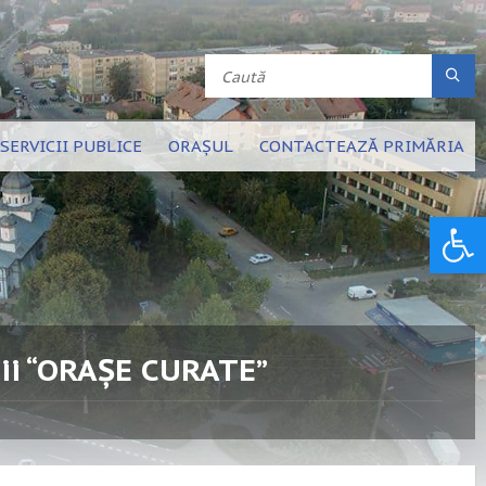
SERVICII PUBLICE
ORAȘUL
CONTACTEAZĂ PRIMĂRIA
Deschide bara de unelte
nii “ORAȘE CURATE”