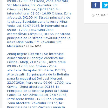
09:00 - 17:00 loc.Crivina, Zona afectată:
Str. Măceșului, Str. Zăvoiului, Str.
Câmpului | Miercuri, 29.07.2026, în
intervalul orar 09:00 - 16:00 Crivina, Zona
11 mai 
afectată: DC133, Nr Strada principala de
la strada Zavoiului pana la iesire Mihai
Voda | Joi, 30.07.2026, în intervalul orar
09:00 - 17:00, loc.Crivina Zona
afectată:Str. Câmpului, DC133, Nr Strada
principala de la strada Zavoiului pana la
iesire Mihai Voda, Str. Zăvoiului, Str.
Măceșului
24 iulie 2026
Anunț Rețele Electrice | Se întrerupe
alimentarea cu energie electrică loc.
Crivina - Marți, 21.07.2026 , între orele
09:00 - 17:00, loc. Crivina - Zona
afectata: Barajului, Str. Gârlei, DC133,
Alte detalii: Str principala de la Bolintin
pana la magazinul Doi pasi Miercuri,
22.07.2026, între orele 09:00 - 17:00, loc.
Crivina - Zona afectata: DC133, Nr
Principala de la Biserica pana la strada
Campului, Str. Zăvoiului Joi, 23.07.2026,
între orele 09:00 - 17:00 loc. Crivina -
Zona afectata: Zăvoiului, DC133, Nr
Principala de la Str Zavoiului pana la