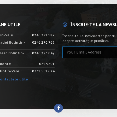
NE UTILE
ÎNSCRIE-TE LA NEWS
tin-Vale
0246.271.187
Înscrie-te la newsletter pentru
despre activitățile primăriei.
ației Bolintin-
0246.270.769
nesc Bolintin-
0246.273.049
amente
021.9291
lintin-Vale
0731.551.624
ontactele utile