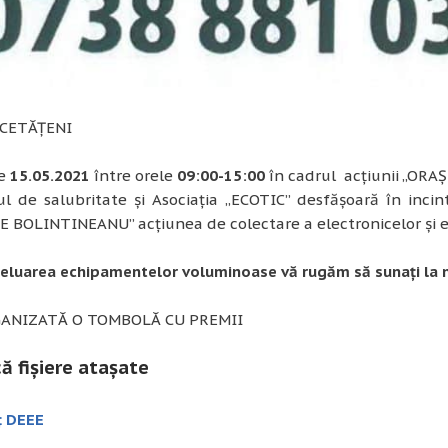
 CETĂȚENI
de
15.05.2021
între orele
09:00-15:00
în cadrul acțiunii „ORAȘ
l de salubritate și Asociația „ECOTIC” desfășoară în incin
 BOLINTINEANU” acțiunea de colectare a electronicelor și e
reluarea echipamentelor voluminoase vă rugăm să sunați la 
GANIZATĂ O TOMBOLĂ CU PREMII
ă fișiere atașate
ț DEEE