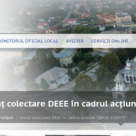
ONITORUL OFICIAL LOCAL
AVIZIER
SERVICII ONLINE
ț colectare DEEE în cadrul acțiu
nunțuri
Anunț colectare DEEE în cadrul acțiunii “ORAȘE CURATE”