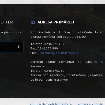
LETTER
ADRESA PRIMĂRIEI
 a primi noutăți
Str. Libertății nr. 1, Oraș Bolintin-Vale, Județ
Giurgiu, România, cod poștal: 085100
Telefon: 0246.271.187
Fax: 0246.270.990
Email:
contact@bolintin-vale.ro
Serviciul Public Comunitar de Evidență a
Persoanelor:
Telefon: 0246.270.769
Adresa: Str. Grădiniței, Bolintin-Vale ( Clădirea
de birouri administrative)
Politica de confidențialitate
Termeni și condiții