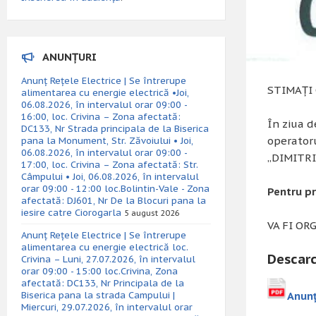
ANUNȚURI
Anunț Rețele Electrice | Se întrerupe
STIMAȚI
alimentarea cu energie electrică •Joi,
06.08.2026, în intervalul orar 09:00 -
16:00, loc. Crivina – Zona afectată:
În ziua 
DC133, Nr Strada principala de la Biserica
operatoru
pana la Monument, Str. Zăvoiului • Joi,
06.08.2026, în intervalul orar 09:00 -
„DIMITRIE
17:00, loc. Crivina – Zona afectată: Str.
Câmpului • Joi, 06.08.2026, în intervalul
orar 09:00 - 12:00 loc.Bolintin-Vale - Zona
Pentru p
afectată: DJ601, Nr De la Blocuri pana la
iesire catre Ciorogarla
5 august 2026
VA FI OR
Anunț Rețele Electrice | Se întrerupe
alimentarea cu energie electrică loc.
Descarc
Crivina – Luni, 27.07.2026, în intervalul
orar 09:00 - 15:00 loc.Crivina, Zona
afectată: DC133, Nr Principala de la
Anun
Biserica pana la strada Campului |
Miercuri, 29.07.2026, în intervalul orar