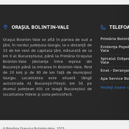
ORAȘUL BOLINTIN-VALE
TELEFOA
Primăria Bolin
Oraşul Bolintin-Vale se află în partea de sud a
ţării, în nordul judeţului Giurgiu, la o distanţă de
Evidența Popul
33 de km vest de capitala țării, măsurată de la
Vale
km 0 al Bucureștiului, până la Primăria Orașului
Spitalul Orășe
Bolintin-Vale (distanța între ieșirea din
Vale
București până la intrarea în Bolintin-Vale, fiind
Enel - Deranj
de 20 km) şi de 90 de km faţă de municipiul
Giurgiu. Localitatea este situată lângă
Apa Service Bo
autostrada A1 Bucureşti-Piteşti, km 30, pe
Vedeți toate c
drumul judeţean 601 ce leagă Bucureştiul de
localitatea Videle şi zona petroliferă.
Primăria Orașului Bolintin-Vale, 2025.
©