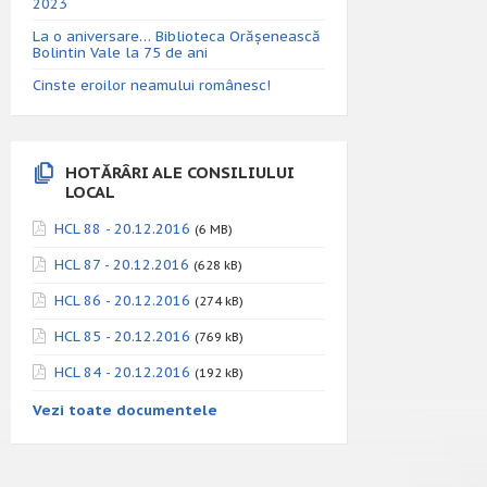
2023
La o aniversare… Biblioteca Orăşenească
Bolintin Vale la 75 de ani
Cinste eroilor neamului românesc!
HOTĂRÂRI ALE CONSILIULUI
LOCAL
HCL 88 - 20.12.2016
(6 MB)
HCL 87 - 20.12.2016
(628 kB)
HCL 86 - 20.12.2016
(274 kB)
HCL 85 - 20.12.2016
(769 kB)
HCL 84 - 20.12.2016
(192 kB)
Vezi toate documentele