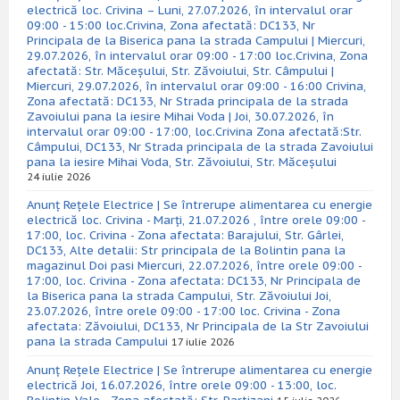
electrică loc. Crivina – Luni, 27.07.2026, în intervalul orar
09:00 - 15:00 loc.Crivina, Zona afectată: DC133, Nr
Principala de la Biserica pana la strada Campului | Miercuri,
29.07.2026, în intervalul orar 09:00 - 17:00 loc.Crivina, Zona
afectată: Str. Măceșului, Str. Zăvoiului, Str. Câmpului |
Miercuri, 29.07.2026, în intervalul orar 09:00 - 16:00 Crivina,
Zona afectată: DC133, Nr Strada principala de la strada
Zavoiului pana la iesire Mihai Voda | Joi, 30.07.2026, în
intervalul orar 09:00 - 17:00, loc.Crivina Zona afectată:Str.
Câmpului, DC133, Nr Strada principala de la strada Zavoiului
pana la iesire Mihai Voda, Str. Zăvoiului, Str. Măceșului
24 iulie 2026
Anunț Rețele Electrice | Se întrerupe alimentarea cu energie
electrică loc. Crivina - Marți, 21.07.2026 , între orele 09:00 -
17:00, loc. Crivina - Zona afectata: Barajului, Str. Gârlei,
DC133, Alte detalii: Str principala de la Bolintin pana la
magazinul Doi pasi Miercuri, 22.07.2026, între orele 09:00 -
17:00, loc. Crivina - Zona afectata: DC133, Nr Principala de
la Biserica pana la strada Campului, Str. Zăvoiului Joi,
23.07.2026, între orele 09:00 - 17:00 loc. Crivina - Zona
afectata: Zăvoiului, DC133, Nr Principala de la Str Zavoiului
pana la strada Campului
17 iulie 2026
Anunț Rețele Electrice | Se întrerupe alimentarea cu energie
electrică Joi, 16.07.2026, între orele 09:00 - 13:00, loc.