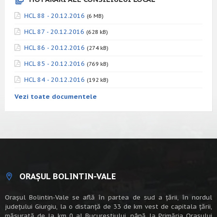
HCL 88 - 20.12.2016
(6 MB)
HCL 87 - 20.12.2016
(628 kB)
HCL 86 - 20.12.2016
(274 kB)
HCL 85 - 20.12.2016
(769 kB)
HCL 84 - 20.12.2016
(192 kB)
Vezi toate documentele
ORAȘUL BOLINTIN-VALE
Oraşul Bolintin-Vale se află în partea de sud a ţării, în nordul
judeţului Giurgiu, la o distanţă de 33 de km vest de capitala țării,
măsurată de la km 0 al Bucureștiului, până la Primăria Orașului