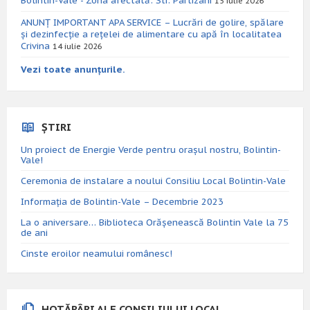
Bolintin-Vale - Zona afectată: Str. Partizani
15 iulie 2026
ANUNȚ IMPORTANT APA SERVICE – Lucrări de golire, spălare
și dezinfecție a rețelei de alimentare cu apă în localitatea
Crivina
14 iulie 2026
Vezi toate anunțurile.
ȘTIRI
Un proiect de Energie Verde pentru orașul nostru, Bolintin-
Vale!
Ceremonia de instalare a noului Consiliu Local Bolintin-Vale
Informația de Bolintin-Vale – Decembrie 2023
La o aniversare… Biblioteca Orăşenească Bolintin Vale la 75
de ani
Cinste eroilor neamului românesc!
HOTĂRÂRI ALE CONSILIULUI LOCAL