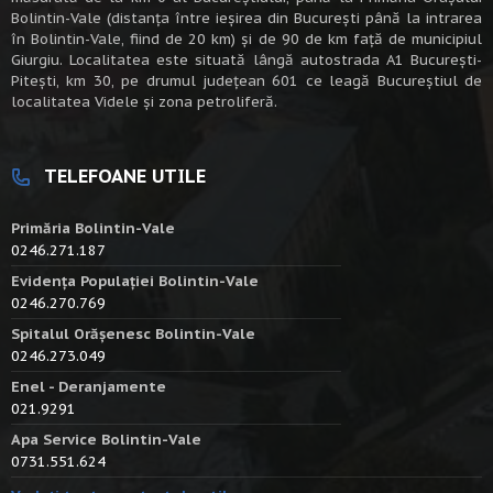
Bolintin-Vale (distanța între ieșirea din București până la intrarea
în Bolintin-Vale, fiind de 20 km) şi de 90 de km faţă de municipiul
Giurgiu. Localitatea este situată lângă autostrada A1 Bucureşti-
Piteşti, km 30, pe drumul judeţean 601 ce leagă Bucureştiul de
localitatea Videle şi zona petroliferă.
TELEFOANE UTILE
Primăria Bolintin-Vale
0246.271.187
Evidența Populației Bolintin-Vale
0246.270.769
Spitalul Orășenesc Bolintin-Vale
0246.273.049
Enel - Deranjamente
021.9291
Apa Service Bolintin-Vale
0731.551.624