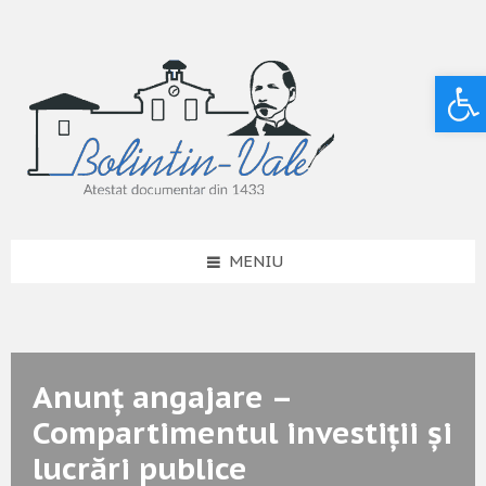
Deschide bara de unelte
MENIU
Anunț angajare –
Compartimentul investiții și
lucrări publice