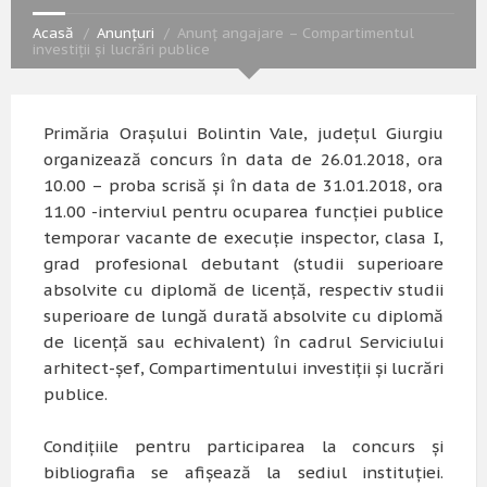
Acasă
Anunțuri
Anunț angajare – Compartimentul
investiții și lucrări publice
Primăria Oraşului Bolintin Vale, judeţul Giurgiu
organizează concurs în data de 26.01.2018, ora
10.00 – proba scrisă şi în data de 31.01.2018, ora
11.00 -interviul pentru ocuparea funcţiei publice
temporar vacante de execuţie inspector, clasa I,
grad profesional debutant (studii superioare
absolvite cu diplomă de licenţă, respectiv studii
superioare de lungă durată absolvite cu diplomă
de licenţă sau echivalent) în cadrul Serviciului
arhitect-şef, Compartimentului investiţii şi lucrări
publice.
Condiţiile pentru participarea la concurs şi
bibliografia se afişează la sediul instituţiei.