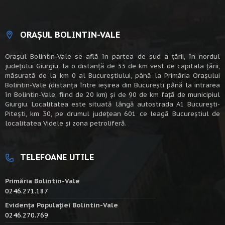
ORAȘUL BOLINTIN-VALE
Oraşul Bolintin-Vale se află în partea de sud a ţării, în nordul
judeţului Giurgiu, la o distanţă de 33 de km vest de capitala țării,
măsurată de la km 0 al Bucureștiului, până la Primăria Orașului
Bolintin-Vale (distanța între ieșirea din București până la intrarea
în Bolintin-Vale, fiind de 20 km) şi de 90 de km faţă de municipiul
Giurgiu. Localitatea este situată lângă autostrada A1 Bucureşti-
Piteşti, km 30, pe drumul judeţean 601 ce leagă Bucureştiul de
localitatea Videle şi zona petroliferă.
TELEFOANE UTILE
Primăria Bolintin-Vale
0246.271.187
Evidența Populației Bolintin-Vale
0246.270.769