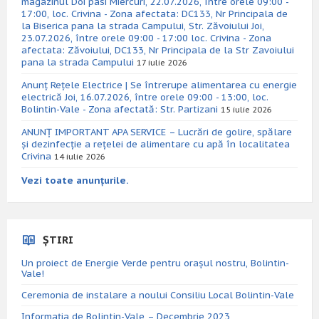
magazinul Doi pasi Miercuri, 22.07.2026, între orele 09:00 -
17:00, loc. Crivina - Zona afectata: DC133, Nr Principala de
la Biserica pana la strada Campului, Str. Zăvoiului Joi,
23.07.2026, între orele 09:00 - 17:00 loc. Crivina - Zona
afectata: Zăvoiului, DC133, Nr Principala de la Str Zavoiului
pana la strada Campului
17 iulie 2026
Anunț Rețele Electrice | Se întrerupe alimentarea cu energie
electrică Joi, 16.07.2026, între orele 09:00 - 13:00, loc.
Bolintin-Vale - Zona afectată: Str. Partizani
15 iulie 2026
ANUNȚ IMPORTANT APA SERVICE – Lucrări de golire, spălare
și dezinfecție a rețelei de alimentare cu apă în localitatea
Crivina
14 iulie 2026
Vezi toate anunțurile.
ȘTIRI
Un proiect de Energie Verde pentru orașul nostru, Bolintin-
Vale!
Ceremonia de instalare a noului Consiliu Local Bolintin-Vale
Informația de Bolintin-Vale – Decembrie 2023