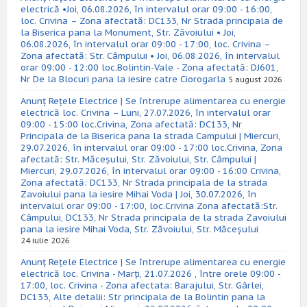
electrică •Joi, 06.08.2026, în intervalul orar 09:00 - 16:00,
loc. Crivina – Zona afectată: DC133, Nr Strada principala de
la Biserica pana la Monument, Str. Zăvoiului • Joi,
06.08.2026, în intervalul orar 09:00 - 17:00, loc. Crivina –
Zona afectată: Str. Câmpului • Joi, 06.08.2026, în intervalul
orar 09:00 - 12:00 loc.Bolintin-Vale - Zona afectată: DJ601,
Nr De la Blocuri pana la iesire catre Ciorogarla
5 august 2026
Anunț Rețele Electrice | Se întrerupe alimentarea cu energie
electrică loc. Crivina – Luni, 27.07.2026, în intervalul orar
09:00 - 15:00 loc.Crivina, Zona afectată: DC133, Nr
Principala de la Biserica pana la strada Campului | Miercuri,
29.07.2026, în intervalul orar 09:00 - 17:00 loc.Crivina, Zona
afectată: Str. Măceșului, Str. Zăvoiului, Str. Câmpului |
Miercuri, 29.07.2026, în intervalul orar 09:00 - 16:00 Crivina,
Zona afectată: DC133, Nr Strada principala de la strada
Zavoiului pana la iesire Mihai Voda | Joi, 30.07.2026, în
intervalul orar 09:00 - 17:00, loc.Crivina Zona afectată:Str.
Câmpului, DC133, Nr Strada principala de la strada Zavoiului
pana la iesire Mihai Voda, Str. Zăvoiului, Str. Măceșului
24 iulie 2026
Anunț Rețele Electrice | Se întrerupe alimentarea cu energie
electrică loc. Crivina - Marți, 21.07.2026 , între orele 09:00 -
17:00, loc. Crivina - Zona afectata: Barajului, Str. Gârlei,
DC133, Alte detalii: Str principala de la Bolintin pana la