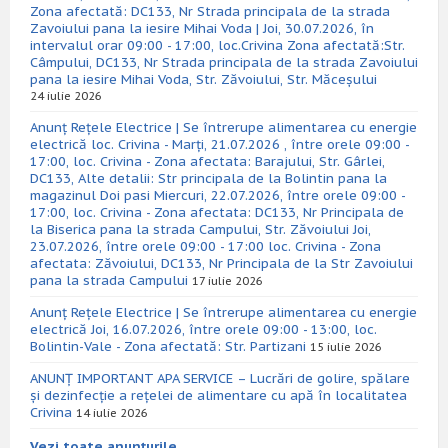
Zona afectată: DC133, Nr Strada principala de la strada
Zavoiului pana la iesire Mihai Voda | Joi, 30.07.2026, în
intervalul orar 09:00 - 17:00, loc.Crivina Zona afectată:Str.
Câmpului, DC133, Nr Strada principala de la strada Zavoiului
pana la iesire Mihai Voda, Str. Zăvoiului, Str. Măceșului
24 iulie 2026
Anunț Rețele Electrice | Se întrerupe alimentarea cu energie
electrică loc. Crivina - Marți, 21.07.2026 , între orele 09:00 -
17:00, loc. Crivina - Zona afectata: Barajului, Str. Gârlei,
DC133, Alte detalii: Str principala de la Bolintin pana la
magazinul Doi pasi Miercuri, 22.07.2026, între orele 09:00 -
17:00, loc. Crivina - Zona afectata: DC133, Nr Principala de
la Biserica pana la strada Campului, Str. Zăvoiului Joi,
23.07.2026, între orele 09:00 - 17:00 loc. Crivina - Zona
afectata: Zăvoiului, DC133, Nr Principala de la Str Zavoiului
pana la strada Campului
17 iulie 2026
Anunț Rețele Electrice | Se întrerupe alimentarea cu energie
electrică Joi, 16.07.2026, între orele 09:00 - 13:00, loc.
Bolintin-Vale - Zona afectată: Str. Partizani
15 iulie 2026
ANUNȚ IMPORTANT APA SERVICE – Lucrări de golire, spălare
și dezinfecție a rețelei de alimentare cu apă în localitatea
Crivina
14 iulie 2026
Vezi toate anunțurile.