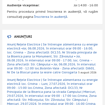
Audiențe viceprimar:
Joi 14:00 - 16:00
Pentru procedura privind înscrierea in audiență, vă rugăm
consultați pagina
Înscrierea în audiență
.
ANUNȚURI
Anunț Rețele Electrice | Se întrerupe alimentarea cu energie
electrică •Joi, 06.08.2026, în intervalul orar 09:00 - 16:00,
loc. Crivina – Zona afectată: DC133, Nr Strada principala de
la Biserica pana la Monument, Str. Zăvoiului • Joi,
06.08.2026, în intervalul orar 09:00 - 17:00, loc. Crivina –
Zona afectată: Str. Câmpului • Joi, 06.08.2026, în intervalul
orar 09:00 - 12:00 loc.Bolintin-Vale - Zona afectată: DJ601,
Nr De la Blocuri pana la iesire catre Ciorogarla
5 august 2026
Anunț Rețele Electrice | Se întrerupe alimentarea cu energie
electrică loc. Crivina – Luni, 27.07.2026, în intervalul orar
09:00 - 15:00 loc.Crivina, Zona afectată: DC133, Nr
Principala de la Biserica pana la strada Campului | Miercuri,
29.07.2026, în intervalul orar 09:00 - 17:00 loc.Crivina, Zona
afectată: Str. Măceșului, Str. Zăvoiului, Str. Câmpului |
Miercuri, 29.07.2026, în intervalul orar 09:00 - 16:00 Crivina,