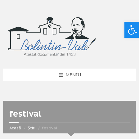
Deschide bara de unelte
MENIU
festival
Acasă
Știri
festival