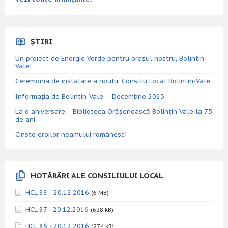
ȘTIRI
Un proiect de Energie Verde pentru orașul nostru, Bolintin-
Vale!
Ceremonia de instalare a noului Consiliu Local Bolintin-Vale
Informația de Bolintin-Vale – Decembrie 2023
La o aniversare… Biblioteca Orăşenească Bolintin Vale la 75
de ani
Cinste eroilor neamului românesc!
HOTĂRÂRI ALE CONSILIULUI LOCAL
HCL 88 - 20.12.2016
(6 MB)
HCL 87 - 20.12.2016
(628 kB)
HCL 86 - 20.12.2016
(274 kB)