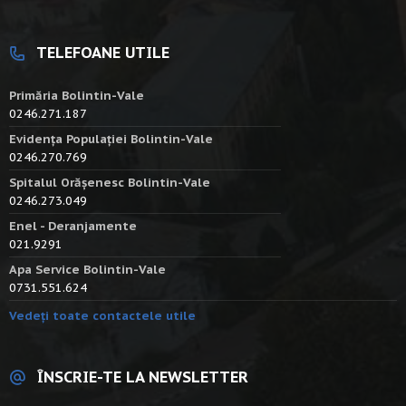
TELEFOANE UTILE
Primăria Bolintin-Vale
0246.271.187
Evidența Populației Bolintin-Vale
0246.270.769
Spitalul Orășenesc Bolintin-Vale
0246.273.049
Enel - Deranjamente
021.9291
Apa Service Bolintin-Vale
0731.551.624
Vedeți toate contactele utile
ÎNSCRIE-TE LA NEWSLETTER