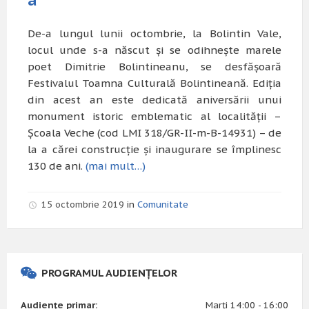
De-a lungul lunii octombrie, la Bolintin Vale,
locul unde s-a născut şi se odihneşte marele
poet Dimitrie Bolintineanu, se desfăşoară
Festivalul Toamna Culturală Bolintineană. Ediţia
din acest an este dedicată aniversării unui
monument istoric emblematic al localităţii –
Şcoala Veche (cod LMI 318/GR-II-m-B-14931) – de
la a cărei construcţie şi inaugurare se împlinesc
130 de ani.
(mai mult…)
15 octombrie 2019
in
Comunitate
PROGRAMUL AUDIENȚELOR
Audiențe primar:
Marți 14:00 - 16:00