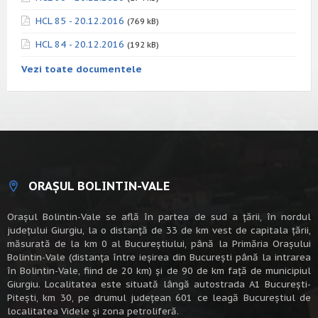
HCL 85 - 20.12.2016
(769 kB)
HCL 84 - 20.12.2016
(192 kB)
Vezi toate documentele
ORAȘUL BOLINTIN-VALE
Oraşul Bolintin-Vale se află în partea de sud a ţării, în nordul
judeţului Giurgiu, la o distanţă de 33 de km vest de capitala țării,
măsurată de la km 0 al Bucureștiului, până la Primăria Orașului
Bolintin-Vale (distanța între ieșirea din București până la intrarea
în Bolintin-Vale, fiind de 20 km) şi de 90 de km faţă de municipiul
Giurgiu. Localitatea este situată lângă autostrada A1 Bucureşti-
Piteşti, km 30, pe drumul judeţean 601 ce leagă Bucureştiul de
localitatea Videle şi zona petroliferă.