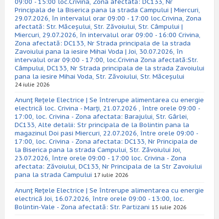
09:00 - 15:00 loc.Crivina, Zona afectată: DC133, Nr
Principala de la Biserica pana la strada Campului | Miercuri,
29.07.2026, în intervalul orar 09:00 - 17:00 loc.Crivina, Zona
afectată: Str. Măceșului, Str. Zăvoiului, Str. Câmpului |
Miercuri, 29.07.2026, în intervalul orar 09:00 - 16:00 Crivina,
Zona afectată: DC133, Nr Strada principala de la strada
Zavoiului pana la iesire Mihai Voda | Joi, 30.07.2026, în
intervalul orar 09:00 - 17:00, loc.Crivina Zona afectată:Str.
Câmpului, DC133, Nr Strada principala de la strada Zavoiului
pana la iesire Mihai Voda, Str. Zăvoiului, Str. Măceșului
24 iulie 2026
Anunț Rețele Electrice | Se întrerupe alimentarea cu energie
electrică loc. Crivina - Marți, 21.07.2026 , între orele 09:00 -
17:00, loc. Crivina - Zona afectata: Barajului, Str. Gârlei,
DC133, Alte detalii: Str principala de la Bolintin pana la
magazinul Doi pasi Miercuri, 22.07.2026, între orele 09:00 -
17:00, loc. Crivina - Zona afectata: DC133, Nr Principala de
la Biserica pana la strada Campului, Str. Zăvoiului Joi,
23.07.2026, între orele 09:00 - 17:00 loc. Crivina - Zona
afectata: Zăvoiului, DC133, Nr Principala de la Str Zavoiului
pana la strada Campului
17 iulie 2026
Anunț Rețele Electrice | Se întrerupe alimentarea cu energie
electrică Joi, 16.07.2026, între orele 09:00 - 13:00, loc.
Bolintin-Vale - Zona afectată: Str. Partizani
15 iulie 2026