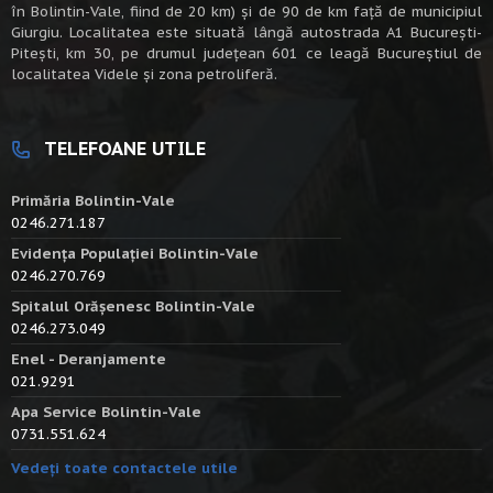
în Bolintin-Vale, fiind de 20 km) şi de 90 de km faţă de municipiul
Giurgiu. Localitatea este situată lângă autostrada A1 Bucureşti-
Piteşti, km 30, pe drumul judeţean 601 ce leagă Bucureştiul de
localitatea Videle şi zona petroliferă.
TELEFOANE UTILE
Primăria Bolintin-Vale
0246.271.187
Evidența Populației Bolintin-Vale
0246.270.769
Spitalul Orășenesc Bolintin-Vale
0246.273.049
Enel - Deranjamente
021.9291
Apa Service Bolintin-Vale
0731.551.624
Vedeți toate contactele utile