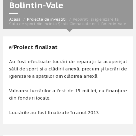
Bolintin-Vale
Acasă
Proiecte de investiții
Reparații și igienizare la
Sala de sport din incinta Școlii Gimnaziale nr. 1 Bolintin-Vale
✅Proiect finalizat
Au fost efectuate lucrări de reparații la acoperișul
sălii de sport și a clădirii anexă, precum și lucrări de
igienizare a spațiilor din clădirea anexă.
Valoarea lucrărilor a fost de
15 mii lei
, cu finanțare
din fonduri locale.
Lucrările au fost finalizate în anul 2017.