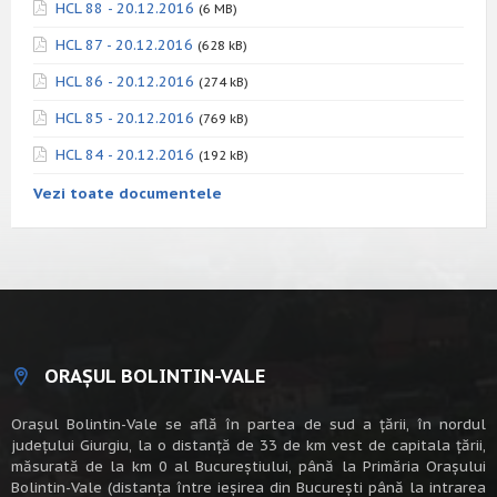
HCL 88 - 20.12.2016
(6 MB)
HCL 87 - 20.12.2016
(628 kB)
HCL 86 - 20.12.2016
(274 kB)
HCL 85 - 20.12.2016
(769 kB)
HCL 84 - 20.12.2016
(192 kB)
Vezi toate documentele
ORAȘUL BOLINTIN-VALE
Oraşul Bolintin-Vale se află în partea de sud a ţării, în nordul
judeţului Giurgiu, la o distanţă de 33 de km vest de capitala țării,
măsurată de la km 0 al Bucureștiului, până la Primăria Orașului
Bolintin-Vale (distanța între ieșirea din București până la intrarea