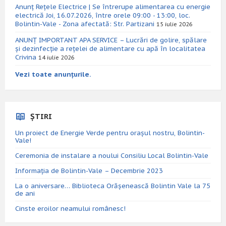
Anunț Rețele Electrice | Se întrerupe alimentarea cu energie
electrică Joi, 16.07.2026, între orele 09:00 - 13:00, loc.
Bolintin-Vale - Zona afectată: Str. Partizani
15 iulie 2026
ANUNȚ IMPORTANT APA SERVICE – Lucrări de golire, spălare
și dezinfecție a rețelei de alimentare cu apă în localitatea
Crivina
14 iulie 2026
Vezi toate anunțurile.
ȘTIRI
Un proiect de Energie Verde pentru orașul nostru, Bolintin-
Vale!
Ceremonia de instalare a noului Consiliu Local Bolintin-Vale
Informația de Bolintin-Vale – Decembrie 2023
La o aniversare… Biblioteca Orăşenească Bolintin Vale la 75
de ani
Cinste eroilor neamului românesc!