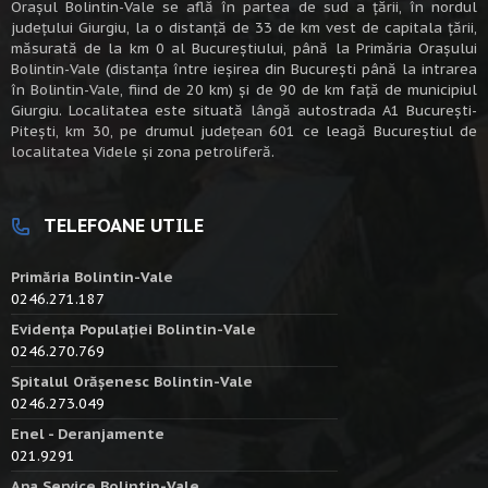
Oraşul Bolintin-Vale se află în partea de sud a ţării, în nordul
judeţului Giurgiu, la o distanţă de 33 de km vest de capitala țării,
măsurată de la km 0 al Bucureștiului, până la Primăria Orașului
Bolintin-Vale (distanța între ieșirea din București până la intrarea
în Bolintin-Vale, fiind de 20 km) şi de 90 de km faţă de municipiul
Giurgiu. Localitatea este situată lângă autostrada A1 Bucureşti-
Piteşti, km 30, pe drumul judeţean 601 ce leagă Bucureştiul de
localitatea Videle şi zona petroliferă.
TELEFOANE UTILE
Primăria Bolintin-Vale
0246.271.187
Evidența Populației Bolintin-Vale
0246.270.769
Spitalul Orășenesc Bolintin-Vale
0246.273.049
Enel - Deranjamente
021.9291
Apa Service Bolintin-Vale