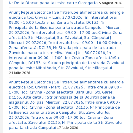
Nr De la Blocuri pana la iesire catre Ciorogarla
5 august 2026
Anunț Rețele Electrice | Se întrerupe alimentarea cu energie
electrică loc. Crivina – Luni, 27.07.2026, în intervalul orar
09:00 - 15:00 loc.Crivina, Zona afectată: DC133, Nr
Principala de la Biserica pana la strada Campului | Miercuri,
29.07.2026, în intervalul orar 09:00 - 17:00 loc.Crivina, Zona
afectată: Str. Măceșului, Str. Zăvoiului, Str. Câmpului |
Miercuri, 29.07.2026, în intervalul orar 09:00 - 16:00 Crivina,
Zona afectată: DC133, Nr Strada principala de la strada
Zavoiului pana la iesire Mihai Voda | Joi, 30.07.2026, în
intervalul orar 09:00 - 17:00, loc.Crivina Zona afectată:Str.
Câmpului, DC133, Nr Strada principala de la strada Zavoiului
pana la iesire Mihai Voda, Str. Zăvoiului, Str. Măceșului
24 iulie 2026
Anunț Rețele Electrice | Se întrerupe alimentarea cu energie
electrică loc. Crivina - Marți, 21.07.2026 , între orele 09:00 -
17:00, loc. Crivina - Zona afectata: Barajului, Str. Gârlei,
DC133, Alte detalii: Str principala de la Bolintin pana la
magazinul Doi pasi Miercuri, 22.07.2026, între orele 09:00 -
17:00, loc. Crivina - Zona afectata: DC133, Nr Principala de
la Biserica pana la strada Campului, Str. Zăvoiului Joi,
23.07.2026, între orele 09:00 - 17:00 loc. Crivina - Zona
afectata: Zăvoiului, DC133, Nr Principala de la Str Zavoiului
pana la strada Campului
17 iulie 2026