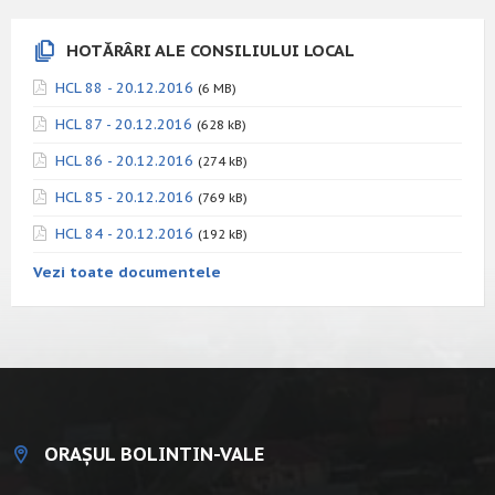
HOTĂRÂRI ALE CONSILIULUI LOCAL
HCL 88 - 20.12.2016
(6 MB)
HCL 87 - 20.12.2016
(628 kB)
HCL 86 - 20.12.2016
(274 kB)
HCL 85 - 20.12.2016
(769 kB)
HCL 84 - 20.12.2016
(192 kB)
Vezi toate documentele
ORAȘUL BOLINTIN-VALE