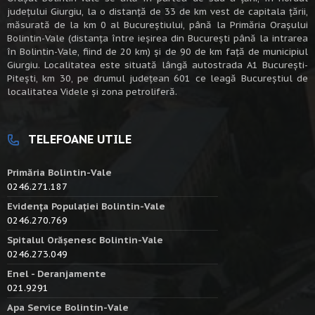
judeţului Giurgiu, la o distanţă de 33 de km vest de capitala țării,
măsurată de la km 0 al Bucureștiului, până la Primăria Orașului
Bolintin-Vale (distanța între ieșirea din București până la intrarea
în Bolintin-Vale, fiind de 20 km) şi de 90 de km faţă de municipiul
Giurgiu. Localitatea este situată lângă autostrada A1 Bucureşti-
Piteşti, km 30, pe drumul judeţean 601 ce leagă Bucureştiul de
localitatea Videle şi zona petroliferă.
TELEFOANE UTILE
Primăria Bolintin-Vale
0246.271.187
Evidența Populației Bolintin-Vale
0246.270.769
Spitalul Orășenesc Bolintin-Vale
0246.273.049
Enel - Deranjamente
021.9291
Apa Service Bolintin-Vale