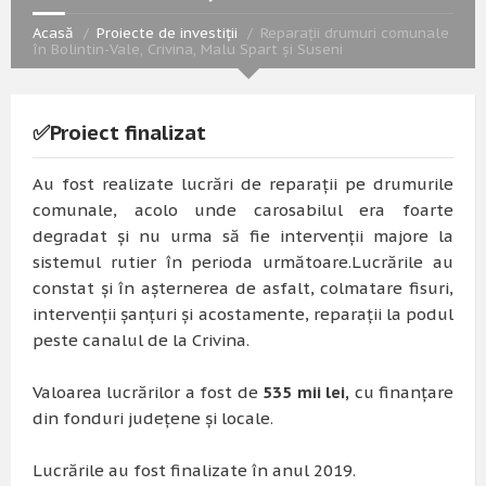
Acasă
Proiecte de investiții
Reparații drumuri comunale
în Bolintin-Vale, Crivina, Malu Spart și Suseni
✅Proiect finalizat
Au fost realizate lucrări de reparații pe drumurile
comunale, acolo unde carosabilul era foarte
degradat și nu urma să fie intervenții majore la
sistemul rutier în perioda următoare.Lucrările au
constat și în așternerea de asfalt, colmatare fisuri,
intervenții șanțuri și acostamente, reparații la podul
peste canalul de la Crivina.
Valoarea lucrărilor a fost de
535 mii lei
,
cu finanțare
din fonduri județene și locale.
Lucrările au fost finalizate în anul 2019.