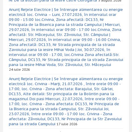
Nr De la Blocuri pana la iesire catre Ciorogarla
5 august 2026
Anunț Rețele Electrice | Se întrerupe alimentarea cu energie
electrică loc. Crivina – Luni, 27.07.2026, în intervalul orar
09:00 - 15:00 loc.Crivina, Zona afectată: DC133, Nr
Principala de la Biserica pana la strada Campului | Miercuri,
29.07.2026, în intervalul orar 09:00 - 17:00 loc.Crivina, Zona
afectată: Str. Măceșului, Str. Zăvoiului, Str. Câmpului |
Miercuri, 29.07.2026, în intervalul orar 09:00 - 16:00 Crivina,
Zona afectată: DC133, Nr Strada principala de la strada
Zavoiului pana la iesire Mihai Voda | Joi, 30.07.2026, în
intervalul orar 09:00 - 17:00, loc.Crivina Zona afectată:Str.
Câmpului, DC133, Nr Strada principala de la strada Zavoiului
pana la iesire Mihai Voda, Str. Zăvoiului, Str. Măceșului
24 iulie 2026
Anunț Rețele Electrice | Se întrerupe alimentarea cu energie
electrică loc. Crivina - Marți, 21.07.2026 , între orele 09:00 -
17:00, loc. Crivina - Zona afectata: Barajului, Str. Gârlei,
DC133, Alte detalii: Str principala de la Bolintin pana la
magazinul Doi pasi Miercuri, 22.07.2026, între orele 09:00 -
17:00, loc. Crivina - Zona afectata: DC133, Nr Principala de
la Biserica pana la strada Campului, Str. Zăvoiului Joi,
23.07.2026, între orele 09:00 - 17:00 loc. Crivina - Zona
afectata: Zăvoiului, DC133, Nr Principala de la Str Zavoiului
pana la strada Campului
17 iulie 2026