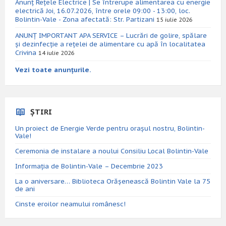
Anunț Rețele Electrice | Se întrerupe alimentarea cu energie
electrică Joi, 16.07.2026, între orele 09:00 - 13:00, loc.
Bolintin-Vale - Zona afectată: Str. Partizani
15 iulie 2026
ANUNȚ IMPORTANT APA SERVICE – Lucrări de golire, spălare
și dezinfecție a rețelei de alimentare cu apă în localitatea
Crivina
14 iulie 2026
Vezi toate anunțurile.
ȘTIRI
Un proiect de Energie Verde pentru orașul nostru, Bolintin-
Vale!
Ceremonia de instalare a noului Consiliu Local Bolintin-Vale
Informația de Bolintin-Vale – Decembrie 2023
La o aniversare… Biblioteca Orăşenească Bolintin Vale la 75
de ani
Cinste eroilor neamului românesc!