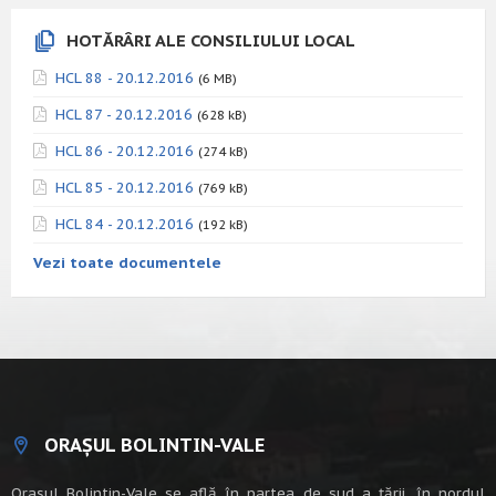
HOTĂRÂRI ALE CONSILIULUI LOCAL
HCL 88 - 20.12.2016
(6 MB)
HCL 87 - 20.12.2016
(628 kB)
HCL 86 - 20.12.2016
(274 kB)
HCL 85 - 20.12.2016
(769 kB)
HCL 84 - 20.12.2016
(192 kB)
Vezi toate documentele
ORAȘUL BOLINTIN-VALE
Oraşul Bolintin-Vale se află în partea de sud a ţării, în nordul