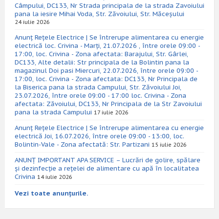
Câmpului, DC133, Nr Strada principala de la strada Zavoiului
pana la iesire Mihai Voda, Str. Zăvoiului, Str. Măceșului
24 iulie 2026
Anunț Rețele Electrice | Se întrerupe alimentarea cu energie
electrică loc. Crivina - Marți, 21.07.2026 , între orele 09:00 -
17:00, loc. Crivina - Zona afectata: Barajului, Str. Gârlei,
DC133, Alte detalii: Str principala de la Bolintin pana la
magazinul Doi pasi Miercuri, 22.07.2026, între orele 09:00 -
17:00, loc. Crivina - Zona afectata: DC133, Nr Principala de
la Biserica pana la strada Campului, Str. Zăvoiului Joi,
23.07.2026, între orele 09:00 - 17:00 loc. Crivina - Zona
afectata: Zăvoiului, DC133, Nr Principala de la Str Zavoiului
pana la strada Campului
17 iulie 2026
Anunț Rețele Electrice | Se întrerupe alimentarea cu energie
electrică Joi, 16.07.2026, între orele 09:00 - 13:00, loc.
Bolintin-Vale - Zona afectată: Str. Partizani
15 iulie 2026
ANUNȚ IMPORTANT APA SERVICE – Lucrări de golire, spălare
și dezinfecție a rețelei de alimentare cu apă în localitatea
Crivina
14 iulie 2026
Vezi toate anunțurile.