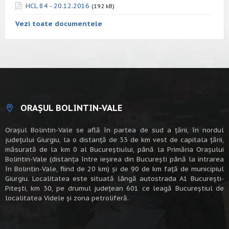
HCL 84 - 20.12.2016
(192 kB)
Vezi toate documentele
ORAȘUL BOLINTIN-VALE
Oraşul Bolintin-Vale se află în partea de sud a ţării, în nordul
judeţului Giurgiu, la o distanţă de 33 de km vest de capitala țării,
măsurată de la km 0 al Bucureștiului, până la Primăria Orașului
Bolintin-Vale (distanța între ieșirea din București până la intrarea
în Bolintin-Vale, fiind de 20 km) şi de 90 de km faţă de municipiul
Giurgiu. Localitatea este situată lângă autostrada A1 Bucureşti-
Piteşti, km 30, pe drumul judeţean 601 ce leagă Bucureştiul de
localitatea Videle şi zona petroliferă.