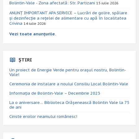
Bolintin-Vale - Zona afectată: Str. Partizani
15 iulie 2026
ANUNȚ IMPORTANT APA SERVICE – Lucrări de golire, spălare
și dezinfecție a rețelei de alimentare cu apă în localitatea
Crivina
14 iulie 2026
Vezi toate anunțurile.
ȘTIRI
Un proiect de Energie Verde pentru orașul nostru, Bolintin-
Vale!
Ceremonia de instalare a noului Consiliu Local Bolintin-Vale
Informația de Bolintin-Vale – Decembrie 2023
La o aniversare… Biblioteca Orăşenească Bolintin Vale la 75
de ani
Cinste eroilor neamului românesc!