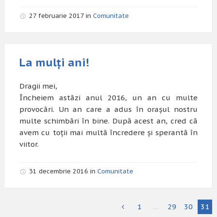
27 februarie 2017 in
Comunitate
La mulți ani!
Dragii mei,
Încheiem astãzi anul 2016, un an cu multe
provocãri. Un an care a adus în orașul nostru
multe schimbãri în bine. Dupã acest an, cred cã
avem cu toții mai multã încredere și sperantã în
viitor.
31 decembrie 2016 in
Comunitate
1
…
29
30
31