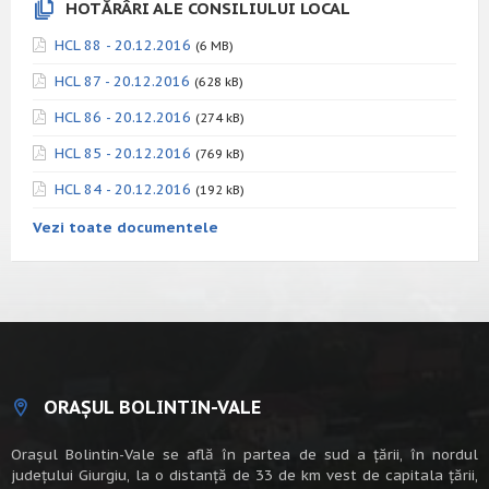
HOTĂRÂRI ALE CONSILIULUI LOCAL
HCL 88 - 20.12.2016
(6 MB)
HCL 87 - 20.12.2016
(628 kB)
HCL 86 - 20.12.2016
(274 kB)
HCL 85 - 20.12.2016
(769 kB)
HCL 84 - 20.12.2016
(192 kB)
Vezi toate documentele
ORAȘUL BOLINTIN-VALE
Oraşul Bolintin-Vale se află în partea de sud a ţării, în nordul
judeţului Giurgiu, la o distanţă de 33 de km vest de capitala țării,