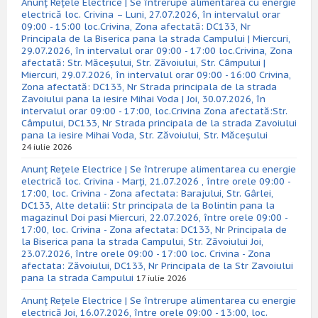
Anunț Rețele Electrice | Se întrerupe alimentarea cu energie
electrică loc. Crivina – Luni, 27.07.2026, în intervalul orar
09:00 - 15:00 loc.Crivina, Zona afectată: DC133, Nr
Principala de la Biserica pana la strada Campului | Miercuri,
29.07.2026, în intervalul orar 09:00 - 17:00 loc.Crivina, Zona
afectată: Str. Măceșului, Str. Zăvoiului, Str. Câmpului |
Miercuri, 29.07.2026, în intervalul orar 09:00 - 16:00 Crivina,
Zona afectată: DC133, Nr Strada principala de la strada
Zavoiului pana la iesire Mihai Voda | Joi, 30.07.2026, în
intervalul orar 09:00 - 17:00, loc.Crivina Zona afectată:Str.
Câmpului, DC133, Nr Strada principala de la strada Zavoiului
pana la iesire Mihai Voda, Str. Zăvoiului, Str. Măceșului
24 iulie 2026
Anunț Rețele Electrice | Se întrerupe alimentarea cu energie
electrică loc. Crivina - Marți, 21.07.2026 , între orele 09:00 -
17:00, loc. Crivina - Zona afectata: Barajului, Str. Gârlei,
DC133, Alte detalii: Str principala de la Bolintin pana la
magazinul Doi pasi Miercuri, 22.07.2026, între orele 09:00 -
17:00, loc. Crivina - Zona afectata: DC133, Nr Principala de
la Biserica pana la strada Campului, Str. Zăvoiului Joi,
23.07.2026, între orele 09:00 - 17:00 loc. Crivina - Zona
afectata: Zăvoiului, DC133, Nr Principala de la Str Zavoiului
pana la strada Campului
17 iulie 2026
Anunț Rețele Electrice | Se întrerupe alimentarea cu energie
electrică Joi, 16.07.2026, între orele 09:00 - 13:00, loc.