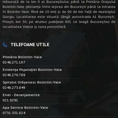
măsurată de la km 0 al Bucureștiului, până la Primăria Orașului
Bolintin-Vale (distanța între ieșirea din București până la intrarea
în Bolintin-Vale, fiind de 20 km) şi de 90 de km faţă de municipiul
Giurgiu. Localitatea este situată lângă autostrada A1 Bucureşti-
Piteşti, km 30, pe drumul judeţean 601 ce leagă Bucureştiul de
localitatea Videle şi zona petroliferă.
TELEFOANE UTILE
Primăria Bolintin-Vale
0246.271.187
Evidența Populației Bolintin-Vale
0246.270.769
Spitalul Orășenesc Bolintin-Vale
0246.273.049
Enel - Deranjamente
021.9291
Apa Service Bolintin-Vale
0731.551.624