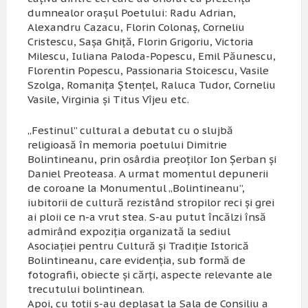
dumnealor oraşul Poetului: Radu Adrian,
Alexandru Cazacu, Florin Colonaş, Corneliu
Cristescu, Saşa Ghiţă, Florin Grigoriu, Victoria
Milescu, Iuliana Paloda-Popescu, Emil Păunescu,
Florentin Popescu, Passionaria Stoicescu, Vasile
Szolga, Romaniţa Ştenţel, Raluca Tudor, Corneliu
Vasile, Virginia şi Titus Vîjeu etc.
„Festinul” cultural a debutat cu o slujbă
religioasă în memoria poetului Dimitrie
Bolintineanu, prin osârdia preoţilor Ion Şerban şi
Daniel Preoteasa. A urmat momentul depunerii
de coroane la Monumentul „Bolintineanu”,
iubitorii de cultură rezistând stropilor reci şi grei
ai ploii ce n-a vrut stea. S-au putut încălzi însă
admirând expoziţia organizată la sediul
Asociaţiei pentru Cultură şi Tradiţie Istorică
Bolintineanu, care evidenţia, sub formă de
fotografii, obiecte şi cărţi, aspecte relevante ale
trecutului bolintinean.
Apoi, cu toţii s-au deplasat la Sala de Consiliu a