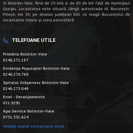
în Bolintin-Vale, fiind de 20 km) şi de 90 de km faţă de municipiul
Giurgiu. Localitatea este situată lângă autostrada A1 Bucureşti-
Piteşti, km 30, pe drumul judeţean 601 ce leagă Bucureştiul de
localitatea Videle şi zona petroliferă.
TELEFOANE UTILE
Primăria Bolintin-Vale
0246.271.187
Evidența Populației Bolintin-Vale
0246.270.769
Spitalul Orășenesc Bolintin-Vale
0246.273.049
Enel - Deranjamente
021.9291
Apa Service Bolintin-Vale
0731.551.624
Vedeți toate contactele utile