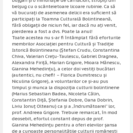
bujgan şi o minunăţie de cârnăciori, stropiţi din
belşug cu o scânteietoare licoare rubinie. Ca să
vă bucuraţi de asemenea delicii era suficient să
participaţi la Toamna Culturală Bolintineană,
fără obligaţii de niciun fel, iar dacă nu aţi venit,
pierderea a fost a dvs. Poate la anul!
Toate acestea nu s-ar fi întâmplat fără eforturile
membrilor Asociaţiei pentru Cultură şi Tradiţie
Istorică Bolintineanu (Ştefan Crudu, Constantina
Chiva, Valerian Creţu-Taulescu, Gabriel Dragnea,
Alexandra Firiţă, Marian Grigore, Mioara Mănescu,
Gianina Mehedinţu), a celor doi vestiţi bucătari
(autentici, nu
chefi
! – Florica Dumitrescu şi
Niculina Grigore), a voluntarilor ce şi-au pus
timpul şi munca la dispoziţia culturii bolintinene
(Marius Sebastian Badea, Nicoleta Călin,
Constantin Diţă, Ştefania Dobre, Oana Dobrin,
Liviu Ionuţ Olteanu) ca şi a „îndrumătoarei” lor,
prof. Andreea Grigore. Trebuie remarcat, în mod
deosebit, efortul constant depus de prof.
Gianina Mehedinţu pentru a oferi elevilor şansa
de a cunoaşte personalităţile culturii româneşti