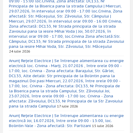
09:00 - 15:00 loc.Crivina, Zona afectată: DC133, Nr
Principala de la Biserica pana la strada Campului | Miercuri,
29.07.2026, în intervalul orar 09:00 - 17:00 loc.Crivina, Zona
afectată: Str. Măceșului, Str. Zăvoiului, Str. Câmpului |
Miercuri, 29.07.2026, în intervalul orar 09:00 - 16:00 Crivina,
Zona afectată: DC133, Nr Strada principala de la strada
Zavoiului pana la iesire Mihai Voda | Joi, 30.07.2026, în
intervalul orar 09:00 - 17:00, loc.Crivina Zona afectată:Str.
Câmpului, DC133, Nr Strada principala de la strada Zavoiului
pana la iesire Mihai Voda, Str. Zăvoiului, Str. Măceșului
24 iulie 2026
Anunț Rețele Electrice | Se întrerupe alimentarea cu energie
electrică loc. Crivina - Marți, 21.07.2026 , între orele 09:00 -
17:00, loc. Crivina - Zona afectata: Barajului, Str. Gârlei,
DC133, Alte detalii: Str principala de la Bolintin pana la
magazinul Doi pasi Miercuri, 22.07.2026, între orele 09:00 -
17:00, loc. Crivina - Zona afectata: DC133, Nr Principala de
la Biserica pana la strada Campului, Str. Zăvoiului Joi,
23.07.2026, între orele 09:00 - 17:00 loc. Crivina - Zona
afectata: Zăvoiului, DC133, Nr Principala de la Str Zavoiului
pana la strada Campului
17 iulie 2026
Anunț Rețele Electrice | Se întrerupe alimentarea cu energie
electrică Joi, 16.07.2026, între orele 09:00 - 13:00, loc.
Bolintin-Vale - Zona afectată: Str. Partizani
15 iulie 2026