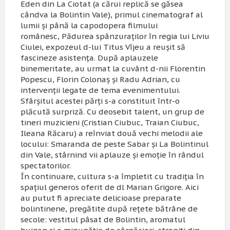
Eden din La Ciotat (a cărui replică se găsea
cândva la Bolintin Vale), primul cinematograf al
lumii şi până la capodopera filmului
românesc,
Pădurea spânzuraţilor
în regia lui Liviu
Ciulei, expozeul d-lui Titus Vîjeu a reuşit să
fascineze asistenţa. După aplauzele
binemeritate, au urmat la cuvânt d-nii Florentin
Popescu, Florin Colonaş şi Radu Adrian, cu
intervenţii legate de tema evenimentului.
Sfârşitul acestei părţi s-a constituit într-o
plăcută surpriză. Cu deosebit talent, un grup de
tineri muzicieni (Cristian Ciubuc, Traian Ciubuc,
Ileana Răcaru) a reînviat două vechi melodii ale
locului:
Smaranda de peste Sabar
şi
La Bolintinul
din Vale
, stârnind vii aplauze şi emoţie în rândul
spectatorilor.
În continuare, cultura s-a împletit cu tradiţia în
spaţiul generos oferit de dl Marian Grigore. Aici
au putut fi apreciate delicioase preparate
bolintinene, pregătite după reţete bătrâne de
secole: vestitul pâsat de Bolintin, aromatul