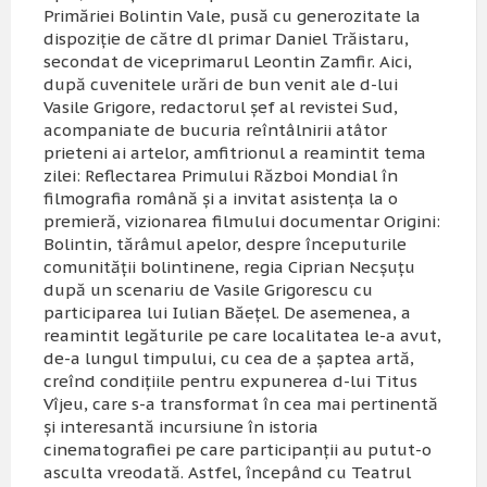
Primăriei Bolintin Vale, pusă cu generozitate la
dispoziţie de către dl primar Daniel Trăistaru,
secondat de viceprimarul Leontin Zamfir. Aici,
după cuvenitele urări de bun venit ale d-lui
Vasile Grigore, redactorul şef al revistei
Sud
,
acompaniate de bucuria reîntâlnirii atâtor
prieteni ai artelor, amfitrionul a reamintit tema
zilei:
Reflectarea Primului Război Mondial în
filmografia română
şi a invitat asistenţa la o
premieră, vizionarea filmului documentar
Origini:
Bolintin, tărâmul apelor
, despre începuturile
comunităţii bolintinene, regia Ciprian Necşuţu
după un scenariu de Vasile Grigorescu cu
participarea lui Iulian Băeţel. De asemenea, a
reamintit legăturile pe care localitatea le-a avut,
de-a lungul timpului, cu cea de a şaptea artă,
creînd condiţiile pentru expunerea d-lui Titus
Vîjeu, care s-a transformat în cea mai pertinentă
şi interesantă incursiune în istoria
cinematografiei pe care participanţii au putut-o
asculta vreodată. Astfel, începând cu Teatrul