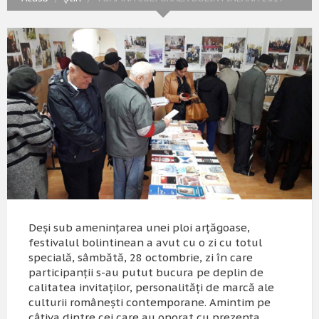
Deşi sub ameninţarea unei ploi arţăgoase,
festivalul bolintinean a avut cu o zi cu totul
specială, sâmbătă, 28 octombrie, zi în care
participanţii s-au putut bucura pe deplin de
calitatea invitaţilor, personalităţi de marcă ale
culturii româneşti contemporane. Amintim pe
câţiva dintre cei care au onorat cu prezenţa