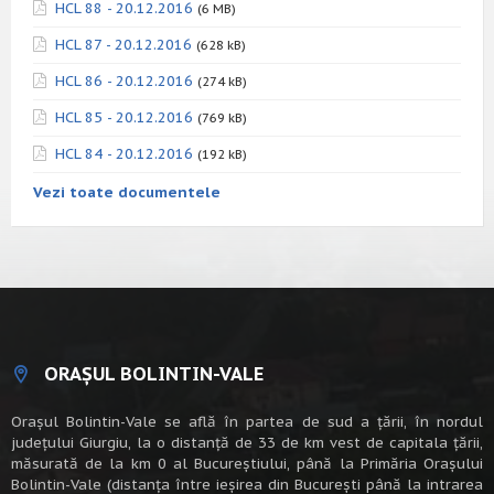
HCL 88 - 20.12.2016
(6 MB)
HCL 87 - 20.12.2016
(628 kB)
HCL 86 - 20.12.2016
(274 kB)
HCL 85 - 20.12.2016
(769 kB)
HCL 84 - 20.12.2016
(192 kB)
Vezi toate documentele
ORAȘUL BOLINTIN-VALE
Oraşul Bolintin-Vale se află în partea de sud a ţării, în nordul
judeţului Giurgiu, la o distanţă de 33 de km vest de capitala țării,
măsurată de la km 0 al Bucureștiului, până la Primăria Orașului
Bolintin-Vale (distanța între ieșirea din București până la intrarea