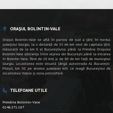
ORAȘUL BOLINTIN-VALE
Oraşul Bolintin-Vale se află în partea de sud a ţării, în nordul
judeţului Giurgiu, la o distanţă de 33 de km vest de capitala țării,
măsurată de la km 0 al Bucureștiului, până la Primăria Orașului
Bolintin-Vale (distanța între ieșirea din București până la intrarea
în Bolintin-Vale, fiind de 20 km) şi de 90 de km faţă de municipiul
Giurgiu. Localitatea este situată lângă autostrada A1 Bucureşti-
Piteşti, km 30, pe drumul judeţean 601 ce leagă Bucureştiul de
localitatea Videle şi zona petroliferă.
TELEFOANE UTILE
Primăria Bolintin-Vale
0246.271.187