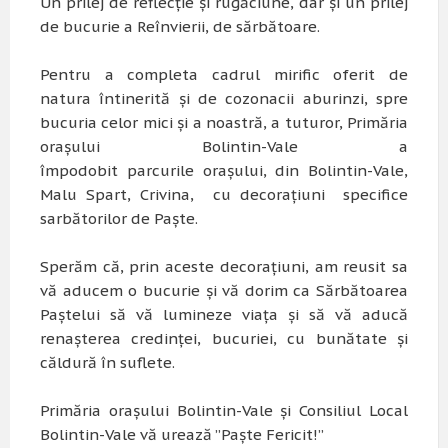
Un prilej de reflecție și rugăciune, dar și un prilej
de bucurie a Reînvierii, de sărbătoare.
Pentru a completa cadrul mirific oferit de
natura întinerită și de cozonacii aburinzi, spre
bucuria celor mici și a noastră, a tuturor, Primăria
orașului Bolintin-Vale a
împodobit parcurile orașului, din Bolintin-Vale,
Malu Spart, Crivina, cu decorațiuni specifice
sarbătorilor de Paște.
Sperăm că, prin aceste decorațiuni, am reusit sa
vă aducem o bucurie și vă dorim ca Sărbătoarea
Paştelui să vă lumineze viaţa şi să vă aducă
renaşterea credinţei, bucuriei, cu bunătate şi
căldură în suflete.
Primăria orașului Bolintin-Vale și Consiliul Local
Bolintin-Vale vă urează ”Paște Fericit!”