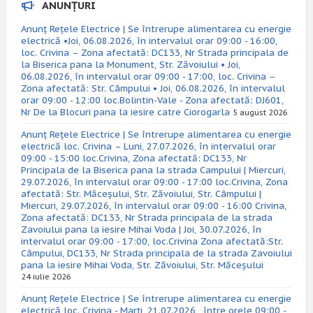
ANUNȚURI
Anunț Rețele Electrice | Se întrerupe alimentarea cu energie
electrică •Joi, 06.08.2026, în intervalul orar 09:00 - 16:00,
loc. Crivina – Zona afectată: DC133, Nr Strada principala de
la Biserica pana la Monument, Str. Zăvoiului • Joi,
06.08.2026, în intervalul orar 09:00 - 17:00, loc. Crivina –
Zona afectată: Str. Câmpului • Joi, 06.08.2026, în intervalul
orar 09:00 - 12:00 loc.Bolintin-Vale - Zona afectată: DJ601,
Nr De la Blocuri pana la iesire catre Ciorogarla
5 august 2026
Anunț Rețele Electrice | Se întrerupe alimentarea cu energie
electrică loc. Crivina – Luni, 27.07.2026, în intervalul orar
09:00 - 15:00 loc.Crivina, Zona afectată: DC133, Nr
Principala de la Biserica pana la strada Campului | Miercuri,
29.07.2026, în intervalul orar 09:00 - 17:00 loc.Crivina, Zona
afectată: Str. Măceșului, Str. Zăvoiului, Str. Câmpului |
Miercuri, 29.07.2026, în intervalul orar 09:00 - 16:00 Crivina,
Zona afectată: DC133, Nr Strada principala de la strada
Zavoiului pana la iesire Mihai Voda | Joi, 30.07.2026, în
intervalul orar 09:00 - 17:00, loc.Crivina Zona afectată:Str.
Câmpului, DC133, Nr Strada principala de la strada Zavoiului
pana la iesire Mihai Voda, Str. Zăvoiului, Str. Măceșului
24 iulie 2026
Anunț Rețele Electrice | Se întrerupe alimentarea cu energie
electrică loc. Crivina - Marți, 21.07.2026 , între orele 09:00 -