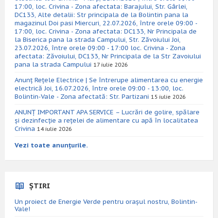
17:00, loc. Crivina - Zona afectata: Barajului, Str. Gârlei,
DC133, Alte detalii: Str principala de la Bolintin pana la
magazinul Doi pasi Miercuri, 22.07.2026, între orele 09:00 -
17:00, loc. Crivina - Zona afectata: DC133, Nr Principala de
la Biserica pana la strada Campului, Str. Zăvoiului Joi,
23.07.2026, între orele 09:00 - 17:00 loc. Crivina - Zona
afectata: Zăvoiului, DC133, Nr Principala de la Str Zavoiului
pana la strada Campului
17 iulie 2026
Anunț Rețele Electrice | Se întrerupe alimentarea cu energie
electrică Joi, 16.07.2026, între orele 09:00 - 13:00, loc.
Bolintin-Vale - Zona afectată: Str. Partizani
15 iulie 2026
ANUNȚ IMPORTANT APA SERVICE – Lucrări de golire, spălare
și dezinfecție a rețelei de alimentare cu apă în localitatea
Crivina
14 iulie 2026
Vezi toate anunțurile.
ȘTIRI
Un proiect de Energie Verde pentru orașul nostru, Bolintin-
Vale!