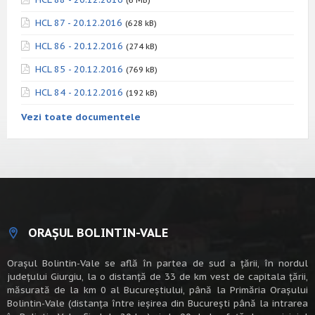
HCL 87 - 20.12.2016
(628 kB)
HCL 86 - 20.12.2016
(274 kB)
HCL 85 - 20.12.2016
(769 kB)
HCL 84 - 20.12.2016
(192 kB)
Vezi toate documentele
ORAȘUL BOLINTIN-VALE
Oraşul Bolintin-Vale se află în partea de sud a ţării, în nordul
judeţului Giurgiu, la o distanţă de 33 de km vest de capitala țării,
măsurată de la km 0 al Bucureștiului, până la Primăria Orașului
Bolintin-Vale (distanța între ieșirea din București până la intrarea