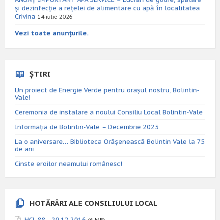
și dezinfecție a rețelei de alimentare cu apă în localitatea
Crivina
14 iulie 2026
Vezi toate anunțurile.
ȘTIRI
Un proiect de Energie Verde pentru orașul nostru, Bolintin-
Vale!
Ceremonia de instalare a noului Consiliu Local Bolintin-Vale
Informația de Bolintin-Vale – Decembrie 2023
La o aniversare… Biblioteca Orăşenească Bolintin Vale la 75
de ani
Cinste eroilor neamului românesc!
HOTĂRÂRI ALE CONSILIULUI LOCAL
HCL 88 - 20.12.2016
(6 MB)