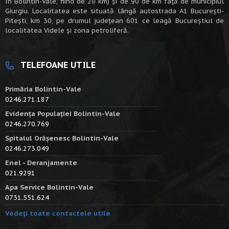
în Bolintin-Vale, fiind de 20 km) şi de 90 de km faţă de municipiul
Giurgiu. Localitatea este situată lângă autostrada A1 Bucureşti-
Piteşti, km 30, pe drumul judeţean 601 ce leagă Bucureştiul de
localitatea Videle şi zona petroliferă.
TELEFOANE UTILE
Primăria Bolintin-Vale
0246.271.187
Evidența Populației Bolintin-Vale
0246.270.769
Spitalul Orășenesc Bolintin-Vale
0246.273.049
Enel - Deranjamente
021.9291
Apa Service Bolintin-Vale
0731.551.624
Vedeți toate contactele utile