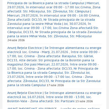
Principala de la Biserica pana la strada Campului | Miercuri,
29.07.2026, în intervalul orar 09:00 - 17:00 loc.Crivina, Zona
afectată: Str. Măceșului, Str. Zăvoiului, Str. Câmpului |
Miercuri, 29.07.2026, în intervalul orar 09:00 - 16:00 Crivina,
Zona afectată: DC133, Nr Strada principala de la strada
Zavoiului pana la iesire Mihai Voda | Joi, 30.07.2026, în
intervalul orar 09:00 - 17:00, loc.Crivina Zona afectată:Str.
Câmpului, DC133, Nr Strada principala de la strada Zavoiului
pana la iesire Mihai Voda, Str. Zăvoiului, Str. Măceșului
24 iulie 2026
Anunț Rețele Electrice | Se întrerupe alimentarea cu energie
electrică loc. Crivina - Marți, 21.07.2026 , între orele 09:00 -
17:00, loc. Crivina - Zona afectata: Barajului, Str. Gârlei,
DC133, Alte detalii: Str principala de la Bolintin pana la
magazinul Doi pasi Miercuri, 22.07.2026, între orele 09:00 -
17:00, loc. Crivina - Zona afectata: DC133, Nr Principala de
la Biserica pana la strada Campului, Str. Zăvoiului Joi,
23.07.2026, între orele 09:00 - 17:00 loc. Crivina - Zona
afectata: Zăvoiului, DC133, Nr Principala de la Str Zavoiului
pana la strada Campului
17 iulie 2026
Anunț Rețele Electrice | Se întrerupe alimentarea cu energie
electrică Joi, 16.07.2026, între orele 09:00 - 13:00, loc.
Bolintin-Vale - Zona afectată: Str. Partizani
15 iulie 2026
ANUNȚ IMPORTANT APA SERVICE – Lucrări de golire, spălare