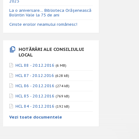
2023
La o aniversare… Biblioteca Orăşenească
Bolintin Vale la 75 de ani
Cinste eroilor neamului românesc!
HOTĂRÂRI ALE CONSILIULUI
LOCAL
HCL 88 - 20.12.2016
(6 MB)
HCL 87 - 20.12.2016
(628 kB)
HCL 86 - 20.12.2016
(274 kB)
HCL 85 - 20.12.2016
(769 kB)
HCL 84 - 20.12.2016
(192 kB)
Vezi toate documentele