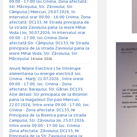
09:00 - 17:00 loc.Crivina, Zona afectată:
Str. Măceșului, Str. Zăvoiului, Str.
Câmpului | Miercuri, 29.07.2026, în
intervalul orar 09:00 - 16:00 Crivina, Zona
afectată: DC133, Nr Strada principala de
la strada Zavoiului pana la iesire Mihai
Voda | Joi, 30.07.2026, în intervalul orar
09:00 - 17:00, loc.Crivina Zona
afectată:Str. Câmpului, DC133, Nr Strada
principala de la strada Zavoiului pana la
iesire Mihai Voda, Str. Zăvoiului, Str.
Măceșului
24 iulie 2026
Anunț Rețele Electrice | Se întrerupe
alimentarea cu energie electrică loc.
Crivina - Marți, 21.07.2026 , între orele
09:00 - 17:00, loc. Crivina - Zona
afectata: Barajului, Str. Gârlei, DC133,
Alte detalii: Str principala de la Bolintin
pana la magazinul Doi pasi Miercuri,
22.07.2026, între orele 09:00 - 17:00, loc.
Crivina - Zona afectata: DC133, Nr
Principala de la Biserica pana la strada
Campului, Str. Zăvoiului Joi, 23.07.2026,
între orele 09:00 - 17:00 loc. Crivina -
Zona afectata: Zăvoiului, DC133, Nr
Principala de la Str Zavoiului pana la