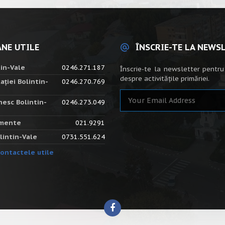
NE UTILE
ÎNSCRIE-TE LA NEWS
tin-Vale
0246.271.187
Înscrie-te la newsletter pentru
despre activitățile primăriei.
ației Bolintin-
0246.270.769
nesc Bolintin-
0246.273.049
amente
021.9291
lintin-Vale
0731.551.624
ontactele utile