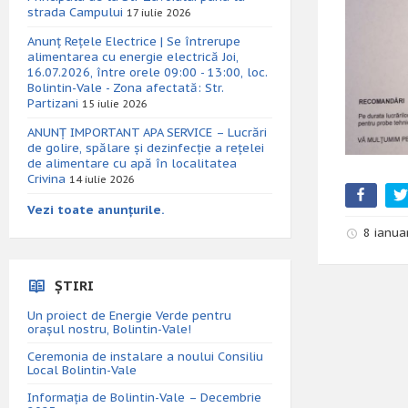
strada Campului
17 iulie 2026
Anunț Rețele Electrice | Se întrerupe
alimentarea cu energie electrică Joi,
16.07.2026, între orele 09:00 - 13:00, loc.
Bolintin-Vale - Zona afectată: Str.
Partizani
15 iulie 2026
ANUNȚ IMPORTANT APA SERVICE – Lucrări
de golire, spălare și dezinfecție a rețelei
de alimentare cu apă în localitatea
Crivina
14 iulie 2026
Vezi toate anunțurile.
8 ianua
ȘTIRI
Un proiect de Energie Verde pentru
orașul nostru, Bolintin-Vale!
Ceremonia de instalare a noului Consiliu
Local Bolintin-Vale
Informația de Bolintin-Vale – Decembrie