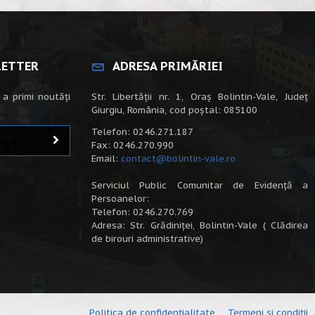
LETTER
ADRESA PRIMĂRIEI
 a primi noutăți
Str. Libertății nr. 1, Oraș Bolintin-Vale, Județ
Giurgiu, România, cod poștal: 085100
Telefon: 0246.271.187
Fax: 0246.270.990
Email:
contact@bolintin-vale.ro
Serviciul Public Comunitar de Evidență a
Persoanelor:
Telefon: 0246.270.769
Adresa: Str. Grădiniței, Bolintin-Vale ( Clădirea
de birouri administrative)
Politica de confidențialitate
Termeni și condiții