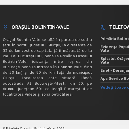
ORAȘUL BOLINTIN-VALE
TELEFOA
Primăria Bolin
Oraşul Bolintin-Vale se află în partea de sud a
ţării, în nordul judeţului Giurgiu, la o distanţă de
Evidența Popul
33 de km vest de capitala țării, măsurată de la
Vale
km 0 al Bucureștiului, până la Primăria Orașului
Spitalul Orășe
Bolintin-Vale (distanța între ieșirea din
Vale
București până la intrarea în Bolintin-Vale, fiind
Enel - Deranj
de 20 km) şi de 90 de km faţă de municipiul
Giurgiu. Localitatea este situată lângă
Apa Service Bo
autostrada A1 Bucureşti-Piteşti, km 30, pe
Vedeți toate c
drumul judeţean 601 ce leagă Bucureştiul de
localitatea Videle şi zona petroliferă.
Primăria Orașului Bolintin-Vale, 2025.
©