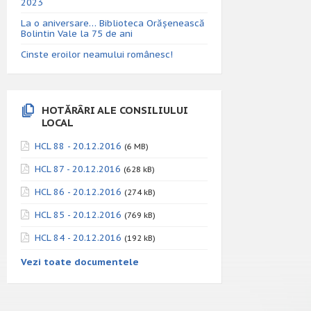
2023
La o aniversare… Biblioteca Orăşenească
Bolintin Vale la 75 de ani
Cinste eroilor neamului românesc!
HOTĂRÂRI ALE CONSILIULUI
LOCAL
HCL 88 - 20.12.2016
(6 MB)
HCL 87 - 20.12.2016
(628 kB)
HCL 86 - 20.12.2016
(274 kB)
HCL 85 - 20.12.2016
(769 kB)
HCL 84 - 20.12.2016
(192 kB)
Vezi toate documentele