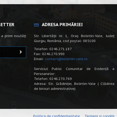
LETTER
ADRESA PRIMĂRIEI
 a primi noutăți
Str. Libertății nr. 1, Oraș Bolintin-Vale, Județ
Giurgiu, România, cod poștal: 085100
Telefon: 0246.271.187
Fax: 0246.270.990
Email:
contact@bolintin-vale.ro
Serviciul Public Comunitar de Evidență a
Persoanelor:
Telefon: 0246.270.769
Adresa: Str. Grădiniței, Bolintin-Vale ( Clădirea
de birouri administrative)
Politica de confidențialitate
Termeni și condiții