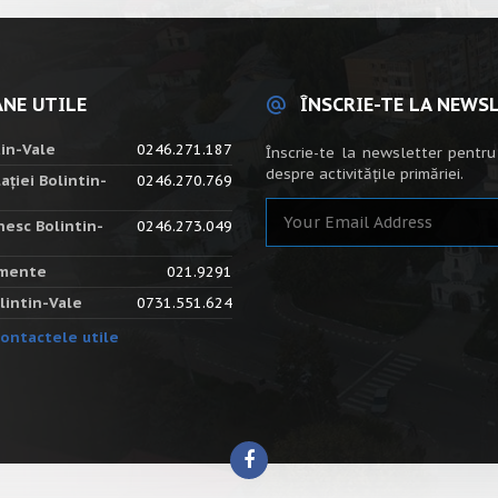
NE UTILE
ÎNSCRIE-TE LA NEWS
tin-Vale
0246.271.187
Înscrie-te la newsletter pentru
despre activitățile primăriei.
ației Bolintin-
0246.270.769
nesc Bolintin-
0246.273.049
amente
021.9291
lintin-Vale
0731.551.624
ontactele utile