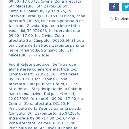
09:00 - 17:00 loc.Crivina, Zona afectată:
Str. Măceșului, Str. Zăvoiului, Str.
Câmpului | Miercuri, 29.07.2026, în
intervalul orar 09:00 - 16:00 Crivina, Zona
8 noiem
afectată: DC133, Nr Strada principala de
la strada Zavoiului pana la iesire Mihai
Voda | Joi, 30.07.2026, în intervalul orar
09:00 - 17:00, loc.Crivina Zona
afectată:Str. Câmpului, DC133, Nr Strada
principala de la strada Zavoiului pana la
iesire Mihai Voda, Str. Zăvoiului, Str.
Măceșului
24 iulie 2026
Anunț Rețele Electrice | Se întrerupe
alimentarea cu energie electrică loc.
Crivina - Marți, 21.07.2026 , între orele
09:00 - 17:00, loc. Crivina - Zona
afectata: Barajului, Str. Gârlei, DC133,
Alte detalii: Str principala de la Bolintin
pana la magazinul Doi pasi Miercuri,
22.07.2026, între orele 09:00 - 17:00, loc.
Crivina - Zona afectata: DC133, Nr
Principala de la Biserica pana la strada
Campului, Str. Zăvoiului Joi, 23.07.2026,
între orele 09:00 - 17:00 loc. Crivina -
Zona afectata: Zăvoiului, DC133, Nr
Principala de la Str Zavoiului pana la