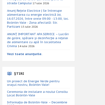
strada Campului
17 iulie 2026
Anunț Rețele Electrice | Se întrerupe
alimentarea cu energie electrică Joi,
16.07.2026, între orele 09:00 - 13:00, loc.
Bolintin-Vale - Zona afectată: Str.
Partizani
15 iulie 2026
ANUNȚ IMPORTANT APA SERVICE – Lucrări
de golire, spălare și dezinfecție a rețelei
de alimentare cu apă în localitatea
Crivina
14 iulie 2026
Vezi toate anunțurile.
ȘTIRI
Un proiect de Energie Verde pentru
orașul nostru, Bolintin-Vale!
Ceremonia de instalare a noului Consiliu
Local Bolintin-Vale
Informația de Bolintin-Vale – Decembrie