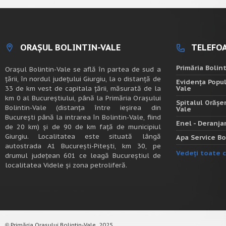
ORAȘUL BOLINTIN-VALE
TELEFOA
Primăria Bolin
Oraşul Bolintin-Vale se află în partea de sud a
ţării, în nordul judeţului Giurgiu, la o distanţă de
Evidența Popul
33 de km vest de capitala țării, măsurată de la
Vale
km 0 al Bucureștiului, până la Primăria Orașului
Spitalul Orășe
Bolintin-Vale (distanța între ieșirea din
Vale
București până la intrarea în Bolintin-Vale, fiind
Enel - Deranj
de 20 km) şi de 90 de km faţă de municipiul
Giurgiu. Localitatea este situată lângă
Apa Service Bo
autostrada A1 Bucureşti-Piteşti, km 30, pe
Vedeți toate c
drumul judeţean 601 ce leagă Bucureştiul de
localitatea Videle şi zona petroliferă.
Primăria Orașului Bolintin-Vale, 2025.
©