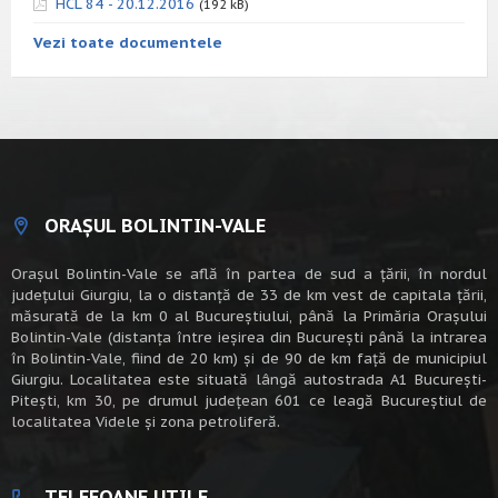
HCL 84 - 20.12.2016
(192 kB)
Vezi toate documentele
ORAȘUL BOLINTIN-VALE
Oraşul Bolintin-Vale se află în partea de sud a ţării, în nordul
judeţului Giurgiu, la o distanţă de 33 de km vest de capitala țării,
măsurată de la km 0 al Bucureștiului, până la Primăria Orașului
Bolintin-Vale (distanța între ieșirea din București până la intrarea
în Bolintin-Vale, fiind de 20 km) şi de 90 de km faţă de municipiul
Giurgiu. Localitatea este situată lângă autostrada A1 Bucureşti-
Piteşti, km 30, pe drumul judeţean 601 ce leagă Bucureştiul de
localitatea Videle şi zona petroliferă.
TELEFOANE UTILE