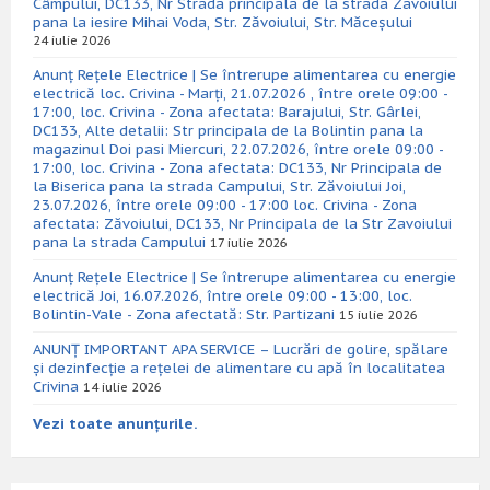
Câmpului, DC133, Nr Strada principala de la strada Zavoiului
pana la iesire Mihai Voda, Str. Zăvoiului, Str. Măceșului
24 iulie 2026
Anunț Rețele Electrice | Se întrerupe alimentarea cu energie
electrică loc. Crivina - Marți, 21.07.2026 , între orele 09:00 -
17:00, loc. Crivina - Zona afectata: Barajului, Str. Gârlei,
DC133, Alte detalii: Str principala de la Bolintin pana la
magazinul Doi pasi Miercuri, 22.07.2026, între orele 09:00 -
17:00, loc. Crivina - Zona afectata: DC133, Nr Principala de
la Biserica pana la strada Campului, Str. Zăvoiului Joi,
23.07.2026, între orele 09:00 - 17:00 loc. Crivina - Zona
afectata: Zăvoiului, DC133, Nr Principala de la Str Zavoiului
pana la strada Campului
17 iulie 2026
Anunț Rețele Electrice | Se întrerupe alimentarea cu energie
electrică Joi, 16.07.2026, între orele 09:00 - 13:00, loc.
Bolintin-Vale - Zona afectată: Str. Partizani
15 iulie 2026
ANUNȚ IMPORTANT APA SERVICE – Lucrări de golire, spălare
și dezinfecție a rețelei de alimentare cu apă în localitatea
Crivina
14 iulie 2026
Vezi toate anunțurile.