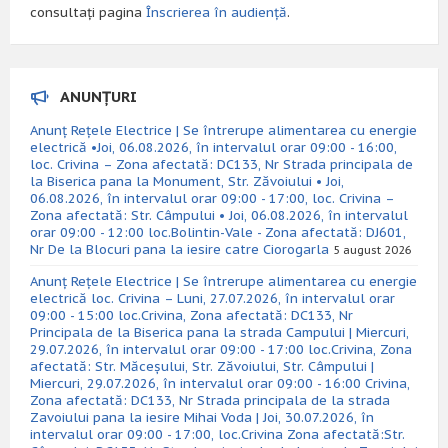
consultați pagina
Înscrierea în audiență
.
ANUNȚURI
Anunț Rețele Electrice | Se întrerupe alimentarea cu energie
electrică •Joi, 06.08.2026, în intervalul orar 09:00 - 16:00,
loc. Crivina – Zona afectată: DC133, Nr Strada principala de
la Biserica pana la Monument, Str. Zăvoiului • Joi,
06.08.2026, în intervalul orar 09:00 - 17:00, loc. Crivina –
Zona afectată: Str. Câmpului • Joi, 06.08.2026, în intervalul
orar 09:00 - 12:00 loc.Bolintin-Vale - Zona afectată: DJ601,
Nr De la Blocuri pana la iesire catre Ciorogarla
5 august 2026
Anunț Rețele Electrice | Se întrerupe alimentarea cu energie
electrică loc. Crivina – Luni, 27.07.2026, în intervalul orar
09:00 - 15:00 loc.Crivina, Zona afectată: DC133, Nr
Principala de la Biserica pana la strada Campului | Miercuri,
29.07.2026, în intervalul orar 09:00 - 17:00 loc.Crivina, Zona
afectată: Str. Măceșului, Str. Zăvoiului, Str. Câmpului |
Miercuri, 29.07.2026, în intervalul orar 09:00 - 16:00 Crivina,
Zona afectată: DC133, Nr Strada principala de la strada
Zavoiului pana la iesire Mihai Voda | Joi, 30.07.2026, în
intervalul orar 09:00 - 17:00, loc.Crivina Zona afectată:Str.