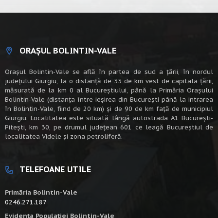
ORAȘUL BOLINTIN-VALE
Oraşul Bolintin-Vale se află în partea de sud a ţării, în nordul
judeţului Giurgiu, la o distanţă de 33 de km vest de capitala țării,
măsurată de la km 0 al Bucureștiului, până la Primăria Orașului
Bolintin-Vale (distanța între ieșirea din București până la intrarea
în Bolintin-Vale, fiind de 20 km) şi de 90 de km faţă de municipiul
Giurgiu. Localitatea este situată lângă autostrada A1 Bucureşti-
Piteşti, km 30, pe drumul judeţean 601 ce leagă Bucureştiul de
localitatea Videle şi zona petroliferă.
TELEFOANE UTILE
Primăria Bolintin-Vale
0246.271.187
Evidența Populației Bolintin-Vale