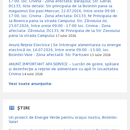
17:00, loc. Crivina - Zona afectata: Barajului, Str. Gârlei,
DC133, Alte detalii: Str principala de la Bolintin pana la
magazinul Doi pasi Miercuri, 22.07.2026, între orele 09:00 -
17:00, loc. Crivina - Zona afectata: DC133, Nr Principala de
la Biserica pana la strada Campului, Str. Zăvoiului Joi,
23.07.2026, între orele 09:00 - 17:00 loc. Crivina - Zona
afectata: Zăvoiului, DC133, Nr Principala de la Str Zavoiului
pana la strada Campului
17 iulie 2026
Anunț Rețele Electrice | Se întrerupe alimentarea cu energie
electrică Joi, 16.07.2026, între orele 09:00 - 13:00, loc.
Bolintin-Vale - Zona afectată: Str. Partizani
15 iulie 2026
ANUNȚ IMPORTANT APA SERVICE – Lucrări de golire, spălare
și dezinfecție a rețelei de alimentare cu apă în localitatea
Crivina
14 iulie 2026
Vezi toate anunțurile.
ȘTIRI
Un proiect de Energie Verde pentru orașul nostru, Bolintin-
Vale!