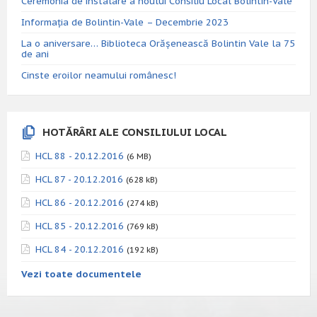
Ceremonia de instalare a noului Consiliu Local Bolintin-Vale
Informația de Bolintin-Vale – Decembrie 2023
La o aniversare… Biblioteca Orăşenească Bolintin Vale la 75
de ani
Cinste eroilor neamului românesc!
HOTĂRÂRI ALE CONSILIULUI LOCAL
HCL 88 - 20.12.2016
(6 MB)
HCL 87 - 20.12.2016
(628 kB)
HCL 86 - 20.12.2016
(274 kB)
HCL 85 - 20.12.2016
(769 kB)
HCL 84 - 20.12.2016
(192 kB)
Vezi toate documentele