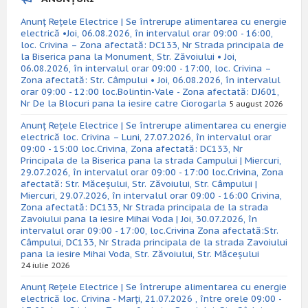
Anunț Rețele Electrice | Se întrerupe alimentarea cu energie
electrică •Joi, 06.08.2026, în intervalul orar 09:00 - 16:00,
loc. Crivina – Zona afectată: DC133, Nr Strada principala de
la Biserica pana la Monument, Str. Zăvoiului • Joi,
06.08.2026, în intervalul orar 09:00 - 17:00, loc. Crivina –
Zona afectată: Str. Câmpului • Joi, 06.08.2026, în intervalul
orar 09:00 - 12:00 loc.Bolintin-Vale - Zona afectată: DJ601,
Nr De la Blocuri pana la iesire catre Ciorogarla
5 august 2026
Anunț Rețele Electrice | Se întrerupe alimentarea cu energie
electrică loc. Crivina – Luni, 27.07.2026, în intervalul orar
09:00 - 15:00 loc.Crivina, Zona afectată: DC133, Nr
Principala de la Biserica pana la strada Campului | Miercuri,
29.07.2026, în intervalul orar 09:00 - 17:00 loc.Crivina, Zona
afectată: Str. Măceșului, Str. Zăvoiului, Str. Câmpului |
Miercuri, 29.07.2026, în intervalul orar 09:00 - 16:00 Crivina,
Zona afectată: DC133, Nr Strada principala de la strada
Zavoiului pana la iesire Mihai Voda | Joi, 30.07.2026, în
intervalul orar 09:00 - 17:00, loc.Crivina Zona afectată:Str.
Câmpului, DC133, Nr Strada principala de la strada Zavoiului
pana la iesire Mihai Voda, Str. Zăvoiului, Str. Măceșului
24 iulie 2026
Anunț Rețele Electrice | Se întrerupe alimentarea cu energie
electrică loc. Crivina - Marți, 21.07.2026 , între orele 09:00 -