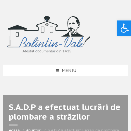
Deschide bara de unelte
MENIU
S.A.D.P a efectuat lucrări de
plombare a străzilor
Acasă
Anunțuri
S.A.D.P a efectuat lucrări de plombare