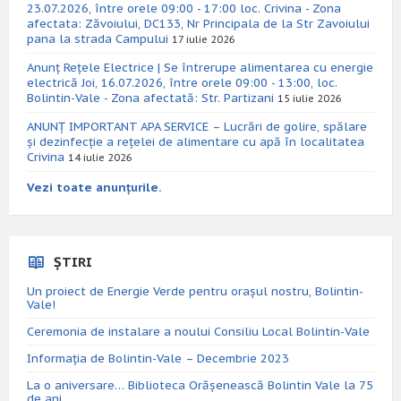
23.07.2026, între orele 09:00 - 17:00 loc. Crivina - Zona
afectata: Zăvoiului, DC133, Nr Principala de la Str Zavoiului
pana la strada Campului
17 iulie 2026
Anunț Rețele Electrice | Se întrerupe alimentarea cu energie
electrică Joi, 16.07.2026, între orele 09:00 - 13:00, loc.
Bolintin-Vale - Zona afectată: Str. Partizani
15 iulie 2026
ANUNȚ IMPORTANT APA SERVICE – Lucrări de golire, spălare
și dezinfecție a rețelei de alimentare cu apă în localitatea
Crivina
14 iulie 2026
Vezi toate anunțurile.
ȘTIRI
Un proiect de Energie Verde pentru orașul nostru, Bolintin-
Vale!
Ceremonia de instalare a noului Consiliu Local Bolintin-Vale
Informația de Bolintin-Vale – Decembrie 2023
La o aniversare… Biblioteca Orăşenească Bolintin Vale la 75
de ani