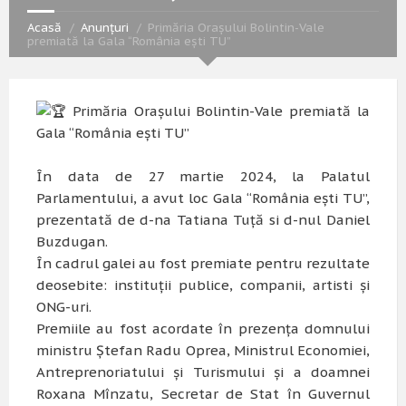
Acasă
Anunțuri
Primăria Orașului Bolintin-Vale
premiată la Gala “România ești TU”
Primăria Orașului Bolintin-Vale premiată la
Gala “România ești TU”
În data de 27 martie 2024, la Palatul
Parlamentului, a avut loc Gala “România ești TU”,
prezentată de d-na Tatiana Tuță si d-nul Daniel
Buzdugan.
În cadrul galei au fost premiate pentru rezultate
deosebite: instituții publice, companii, artisti și
ONG-uri.
Premiile au fost acordate în prezența domnului
ministru Ștefan Radu Oprea, Ministrul Economiei,
Antreprenoriatului și Turismului și a doamnei
Roxana Mînzatu, Secretar de Stat în Guvernul