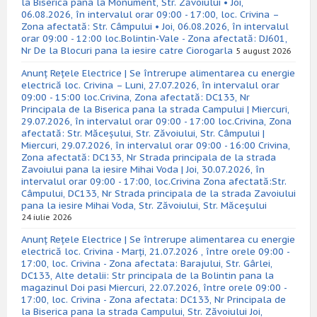
la Biserica pana la Monument, Str. Zăvoiului • Joi,
06.08.2026, în intervalul orar 09:00 - 17:00, loc. Crivina –
Zona afectată: Str. Câmpului • Joi, 06.08.2026, în intervalul
orar 09:00 - 12:00 loc.Bolintin-Vale - Zona afectată: DJ601,
Nr De la Blocuri pana la iesire catre Ciorogarla
5 august 2026
Anunț Rețele Electrice | Se întrerupe alimentarea cu energie
electrică loc. Crivina – Luni, 27.07.2026, în intervalul orar
09:00 - 15:00 loc.Crivina, Zona afectată: DC133, Nr
Principala de la Biserica pana la strada Campului | Miercuri,
29.07.2026, în intervalul orar 09:00 - 17:00 loc.Crivina, Zona
afectată: Str. Măceșului, Str. Zăvoiului, Str. Câmpului |
Miercuri, 29.07.2026, în intervalul orar 09:00 - 16:00 Crivina,
Zona afectată: DC133, Nr Strada principala de la strada
Zavoiului pana la iesire Mihai Voda | Joi, 30.07.2026, în
intervalul orar 09:00 - 17:00, loc.Crivina Zona afectată:Str.
Câmpului, DC133, Nr Strada principala de la strada Zavoiului
pana la iesire Mihai Voda, Str. Zăvoiului, Str. Măceșului
24 iulie 2026
Anunț Rețele Electrice | Se întrerupe alimentarea cu energie
electrică loc. Crivina - Marți, 21.07.2026 , între orele 09:00 -
17:00, loc. Crivina - Zona afectata: Barajului, Str. Gârlei,
DC133, Alte detalii: Str principala de la Bolintin pana la
magazinul Doi pasi Miercuri, 22.07.2026, între orele 09:00 -
17:00, loc. Crivina - Zona afectata: DC133, Nr Principala de
la Biserica pana la strada Campului, Str. Zăvoiului Joi,