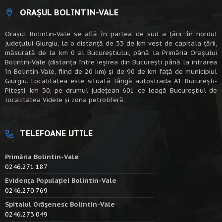
ORAȘUL BOLINTIN-VALE
Oraşul Bolintin-Vale se află în partea de sud a ţării, în nordul
judeţului Giurgiu, la o distanţă de 33 de km vest de capitala țării,
măsurată de la km 0 al Bucureștiului, până la Primăria Orașului
Bolintin-Vale (distanța între ieșirea din București până la intrarea
în Bolintin-Vale, fiind de 20 km) şi de 90 de km faţă de municipiul
Giurgiu. Localitatea este situată lângă autostrada A1 Bucureşti-
Piteşti, km 30, pe drumul judeţean 601 ce leagă Bucureştiul de
localitatea Videle şi zona petroliferă.
TELEFOANE UTILE
Primăria Bolintin-Vale
0246.271.187
Evidența Populației Bolintin-Vale
0246.270.769
Spitalul Orășenesc Bolintin-Vale
0246.273.049