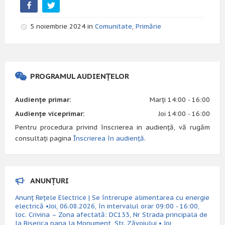
5 noiembrie 2024 in
Comunitate
,
Primărie
PROGRAMUL AUDIENȚELOR
Audiențe primar:
Marți 14:00 - 16:00
Audiențe viceprimar:
Joi 14:00 - 16:00
Pentru procedura privind înscrierea in audiență, vă rugăm
consultați pagina
Înscrierea în audiență
.
ANUNȚURI
Anunț Rețele Electrice | Se întrerupe alimentarea cu energie
electrică •Joi, 06.08.2026, în intervalul orar 09:00 - 16:00,
loc. Crivina – Zona afectată: DC133, Nr Strada principala de
la Biserica pana la Monument, Str. Zăvoiului • Joi,