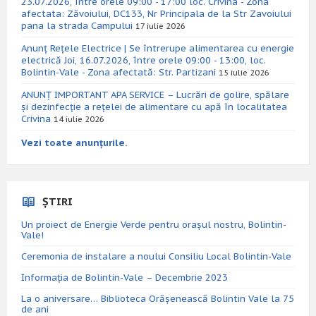
23.07.2026, între orele 09:00 - 17:00 loc. Crivina - Zona
afectata: Zăvoiului, DC133, Nr Principala de la Str Zavoiului
pana la strada Campului
17 iulie 2026
Anunț Rețele Electrice | Se întrerupe alimentarea cu energie
electrică Joi, 16.07.2026, între orele 09:00 - 13:00, loc.
Bolintin-Vale - Zona afectată: Str. Partizani
15 iulie 2026
ANUNȚ IMPORTANT APA SERVICE – Lucrări de golire, spălare
și dezinfecție a rețelei de alimentare cu apă în localitatea
Crivina
14 iulie 2026
Vezi toate anunțurile.
ȘTIRI
Un proiect de Energie Verde pentru orașul nostru, Bolintin-
Vale!
Ceremonia de instalare a noului Consiliu Local Bolintin-Vale
Informația de Bolintin-Vale – Decembrie 2023
La o aniversare… Biblioteca Orăşenească Bolintin Vale la 75
de ani