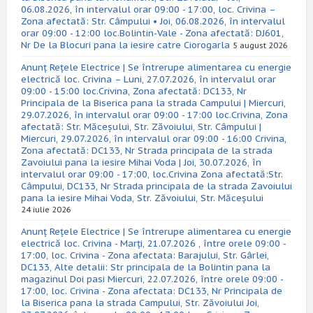
06.08.2026, în intervalul orar 09:00 - 17:00, loc. Crivina –
Zona afectată: Str. Câmpului • Joi, 06.08.2026, în intervalul
orar 09:00 - 12:00 loc.Bolintin-Vale - Zona afectată: DJ601,
Nr De la Blocuri pana la iesire catre Ciorogarla
5 august 2026
Anunț Rețele Electrice | Se întrerupe alimentarea cu energie
electrică loc. Crivina – Luni, 27.07.2026, în intervalul orar
09:00 - 15:00 loc.Crivina, Zona afectată: DC133, Nr
Principala de la Biserica pana la strada Campului | Miercuri,
29.07.2026, în intervalul orar 09:00 - 17:00 loc.Crivina, Zona
afectată: Str. Măceșului, Str. Zăvoiului, Str. Câmpului |
Miercuri, 29.07.2026, în intervalul orar 09:00 - 16:00 Crivina,
Zona afectată: DC133, Nr Strada principala de la strada
Zavoiului pana la iesire Mihai Voda | Joi, 30.07.2026, în
intervalul orar 09:00 - 17:00, loc.Crivina Zona afectată:Str.
Câmpului, DC133, Nr Strada principala de la strada Zavoiului
pana la iesire Mihai Voda, Str. Zăvoiului, Str. Măceșului
24 iulie 2026
Anunț Rețele Electrice | Se întrerupe alimentarea cu energie
electrică loc. Crivina - Marți, 21.07.2026 , între orele 09:00 -
17:00, loc. Crivina - Zona afectata: Barajului, Str. Gârlei,
DC133, Alte detalii: Str principala de la Bolintin pana la
magazinul Doi pasi Miercuri, 22.07.2026, între orele 09:00 -
17:00, loc. Crivina - Zona afectata: DC133, Nr Principala de
la Biserica pana la strada Campului, Str. Zăvoiului Joi,