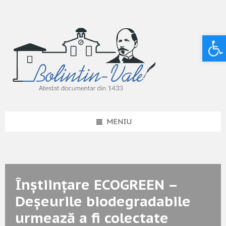
Deschide bara de unelte
MENIU
Înștiințare ECOGREEN –
Deșeurile biodegradabile
urmează a fi colectate