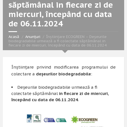
săptămânal in fiecare zi de
miercuri, începând cu data
de 06.11.2024
Acasă
Anunțuri
Înștiințare ECOGREEN – Deșeurile
biodegradabile urmează a fi colectate săptămânal in
fiecare zi de miercuri, începând cu data de 06.11.2024
Înștiințare privind modificarea programului de
colectare a
deșeurilor biodegradabile
:
Deșeurile biodegradabile urmează a fi
colectate săptămânal
in fiecare zi de miercuri,
începând cu data de 06.11.2024
.