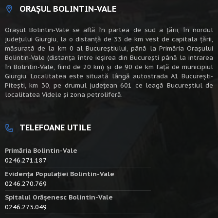
ORAȘUL BOLINTIN-VALE
Oraşul Bolintin-Vale se află în partea de sud a ţării, în nordul
judeţului Giurgiu, la o distanţă de 33 de km vest de capitala țării,
măsurată de la km 0 al Bucureștiului, până la Primăria Orașului
Bolintin-Vale (distanța între ieșirea din București până la intrarea
în Bolintin-Vale, fiind de 20 km) şi de 90 de km faţă de municipiul
Giurgiu. Localitatea este situată lângă autostrada A1 Bucureşti-
Piteşti, km 30, pe drumul judeţean 601 ce leagă Bucureştiul de
localitatea Videle şi zona petroliferă.
TELEFOANE UTILE
Primăria Bolintin-Vale
0246.271.187
Evidența Populației Bolintin-Vale
0246.270.769
Spitalul Orășenesc Bolintin-Vale
0246.273.049