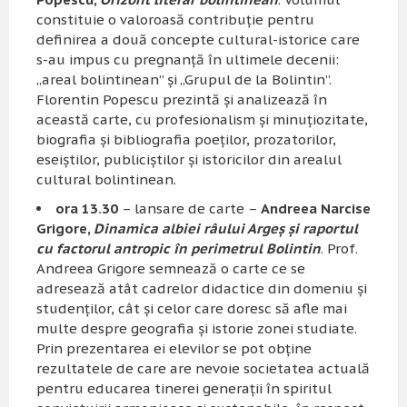
constituie o valoroasă contribuţie pentru
definirea a două concepte cultural-istorice care
s-au impus cu pregnanţă în ultimele decenii:
„areal bolintinean” şi „Grupul de la Bolintin”.
Florentin Popescu prezintă şi analizează în
această carte, cu profesionalism şi minuţiozitate,
biografia şi bibliografia poeţilor, prozatorilor,
eseiştilor, publiciştilor şi istoricilor din arealul
cultural bolintinean.
ora 13.30
– lansare de carte –
Andreea Narcise
Grigore,
Dinamica albiei râului Argeş şi raportul
cu factorul antropic în perimetrul Bolintin
. Prof.
Andreea Grigore semnează o carte ce se
adresează atât cadrelor didactice din domeniu şi
studenţilor, cât şi celor care doresc să afle mai
multe despre geografia şi istorie zonei studiate.
Prin prezentarea ei elevilor se pot obţine
rezultatele de care are nevoie societatea actuală
pentru educarea tinerei generaţii în spiritul