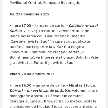
Pavilionul Central, Romexpo Bucureşti):
Joi, 23 noiembrie 2023
ora 17.00
– lansare de carte
–
Caietele revistei
Sud
(nr. 7, 2023). În cadrul evenimentului, pe
lângă lansarea celui mai recent număr din
„Caietele revistei Sud”, în care sunt publicate
lucrările participante la a XXXII-a ediţie a
Concursului naţional de creaţie literară „D.
Bolintineanu”, va fi prezentat oraşul Bolintin Vale
şi activitatea Editurii şi revistei „Sud”.
Vineri, 24 noiembrie 2023
ora 16.30
– lansare de carte
–
Niculae Stoica,
Dârvari – un vechi sat de pe Sabar
. Volumul este o
monografie a satului Dârvari din comuna
Ciorogârla, judeţul Ilfov, scrisă cu meticulozitate
şi pricepere de Niculae Stoica, cel care anterior a