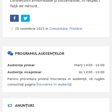
convieţuirii armonioase şi sustenabile, în respect
faţă de natură…
20 noiembrie 2023 in
Comunitate
,
Primărie
PROGRAMUL AUDIENȚELOR
Audiențe primar:
Marți 14:00 - 16:00
Audiențe viceprimar:
Joi 14:00 - 16:00
Pentru procedura privind înscrierea in audiență, vă rugăm
consultați pagina
Înscrierea în audiență
.
ANUNȚURI