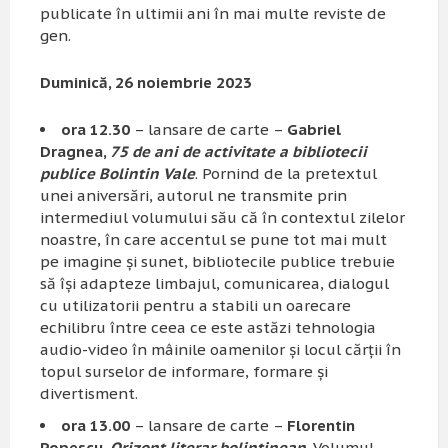
publicate în ultimii ani în mai multe reviste de
gen.
Duminică, 26 noiembrie 2023
ora 12.30
– lansare de carte –
Gabriel
Dragnea,
75 de ani de activitate a bibliotecii
publice Bolintin Vale
. Pornind de la pretextul
unei aniversări, autorul ne transmite prin
intermediul volumului său că în contextul zilelor
noastre, în care accentul se pune tot mai mult
pe imagine și sunet, bibliotecile publice trebuie
să își adapteze limbajul, comunicarea, dialogul
cu utilizatorii pentru a stabili un oarecare
echilibru între ceea ce este astăzi tehnologia
audio-video în mâinile oamenilor și locul cărții în
topul surselor de informare, formare și
divertisment.
ora 13.00
– lansare de carte –
Florentin
Popescu,
Orizont literar bolintinean
. Volumul