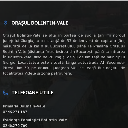
ORAȘUL BOLINTIN-VALE
Oraşul Bolintin-Vale se află în partea de sud a ţării, în nordul
judeţului Giurgiu, la o distanţă de 33 de km vest de capitala țării,
măsurată de la km 0 al Bucureștiului, până la Primăria Orașului
Bolintin-Vale (distanța între ieșirea din București până la intrarea
în Bolintin-Vale, fiind de 20 km) şi de 90 de km faţă de municipiul
Giurgiu. Localitatea este situată lângă autostrada A1 Bucureşti-
Piteşti, km 30, pe drumul judeţean 601 ce leagă Bucureştiul de
localitatea Videle şi zona petroliferă.
TELEFOANE UTILE
Primăria Bolintin-Vale
0246.271.187
Evidența Populației Bolintin-Vale
0246.270.769