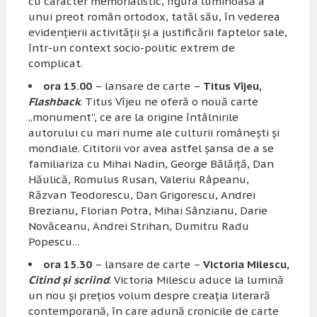
cu caracter memorialistic, figura luminoasă a
unui preot român ortodox, tatăl său, în vederea
evidenţierii activităţii şi a justificării faptelor sale,
într-un context socio-politic extrem de
complicat.
ora 15.00
– lansare de carte –
Titus Vîjeu,
Flashback
. Titus Vîjeu ne oferă o nouă carte
„monument”, ce are la origine întâlnirile
autorului cu mari nume ale culturii româneşti şi
mondiale. Cititorii vor avea astfel şansa de a se
familiariza cu Mihai Nadin, George Bălăiţă, Dan
Hăulică, Romulus Rusan, Valeriu Râpeanu,
Răzvan Teodorescu, Dan Grigorescu, Andrei
Brezianu, Florian Potra, Mihai Sânzianu, Darie
Novăceanu, Andrei Strihan, Dumitru Radu
Popescu…
ora 15.30
– lansare de carte –
Victoria Milescu,
Citind şi scriind
. Victoria Milescu aduce la lumină
un nou şi preţios volum despre creaţia literară
contemporană, în care adună cronicile de carte