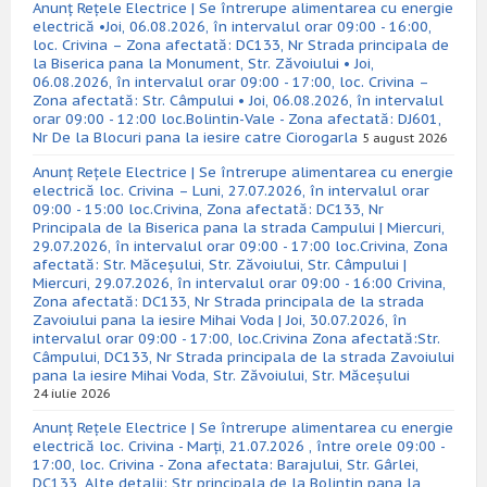
Anunț Rețele Electrice | Se întrerupe alimentarea cu energie
electrică •Joi, 06.08.2026, în intervalul orar 09:00 - 16:00,
loc. Crivina – Zona afectată: DC133, Nr Strada principala de
la Biserica pana la Monument, Str. Zăvoiului • Joi,
06.08.2026, în intervalul orar 09:00 - 17:00, loc. Crivina –
Zona afectată: Str. Câmpului • Joi, 06.08.2026, în intervalul
orar 09:00 - 12:00 loc.Bolintin-Vale - Zona afectată: DJ601,
Nr De la Blocuri pana la iesire catre Ciorogarla
5 august 2026
Anunț Rețele Electrice | Se întrerupe alimentarea cu energie
electrică loc. Crivina – Luni, 27.07.2026, în intervalul orar
09:00 - 15:00 loc.Crivina, Zona afectată: DC133, Nr
Principala de la Biserica pana la strada Campului | Miercuri,
29.07.2026, în intervalul orar 09:00 - 17:00 loc.Crivina, Zona
afectată: Str. Măceșului, Str. Zăvoiului, Str. Câmpului |
Miercuri, 29.07.2026, în intervalul orar 09:00 - 16:00 Crivina,
Zona afectată: DC133, Nr Strada principala de la strada
Zavoiului pana la iesire Mihai Voda | Joi, 30.07.2026, în
intervalul orar 09:00 - 17:00, loc.Crivina Zona afectată:Str.
Câmpului, DC133, Nr Strada principala de la strada Zavoiului
pana la iesire Mihai Voda, Str. Zăvoiului, Str. Măceșului
24 iulie 2026
Anunț Rețele Electrice | Se întrerupe alimentarea cu energie
electrică loc. Crivina - Marți, 21.07.2026 , între orele 09:00 -
17:00, loc. Crivina - Zona afectata: Barajului, Str. Gârlei,
DC133, Alte detalii: Str principala de la Bolintin pana la