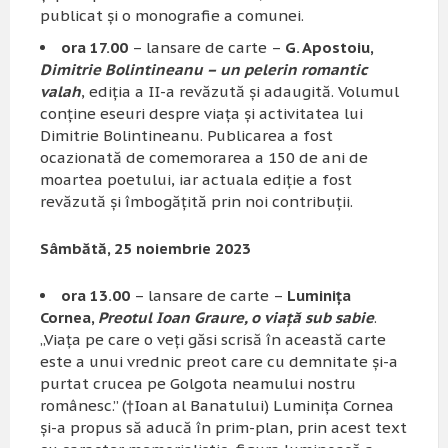
publicat şi o monografie a comunei.
ora 17.00
– lansare de carte –
G. Apostoiu,
Dimitrie Bolintineanu – un pelerin romantic
valah
, ediţia a II-a revăzută şi adaugită. Volumul
conţine eseuri despre viaţa şi activitatea lui
Dimitrie Bolintineanu. Publicarea a fost
ocazionată de comemorarea a 150 de ani de
moartea poetului, iar actuala ediţie a fost
revăzută şi îmbogăţită prin noi contribuţii.
Sâmbătă, 25 noiembrie 2023
ora 13.00
– lansare de carte –
Luminiţa
Cornea,
Preotul Ioan Graure, o viaţă sub sabie
.
„Viaţa pe care o veţi găsi scrisă în această carte
este a unui vrednic preot care cu demnitate şi-a
purtat crucea pe Golgota neamului nostru
românesc.” (†Ioan al Banatului) Luminiţa Cornea
şi-a propus să aducă în prim-plan, prin acest text