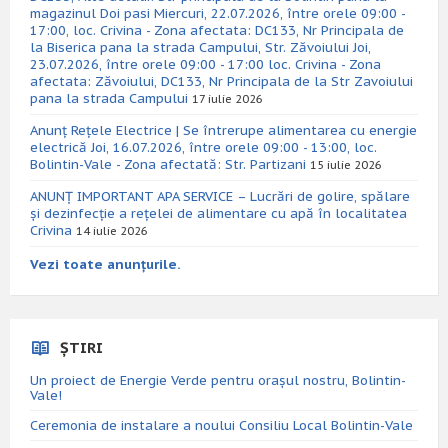
magazinul Doi pasi Miercuri, 22.07.2026, între orele 09:00 -
17:00, loc. Crivina - Zona afectata: DC133, Nr Principala de
la Biserica pana la strada Campului, Str. Zăvoiului Joi,
23.07.2026, între orele 09:00 - 17:00 loc. Crivina - Zona
afectata: Zăvoiului, DC133, Nr Principala de la Str Zavoiului
pana la strada Campului
17 iulie 2026
Anunț Rețele Electrice | Se întrerupe alimentarea cu energie
electrică Joi, 16.07.2026, între orele 09:00 - 13:00, loc.
Bolintin-Vale - Zona afectată: Str. Partizani
15 iulie 2026
ANUNȚ IMPORTANT APA SERVICE – Lucrări de golire, spălare
și dezinfecție a rețelei de alimentare cu apă în localitatea
Crivina
14 iulie 2026
Vezi toate anunțurile.
ȘTIRI
Un proiect de Energie Verde pentru orașul nostru, Bolintin-
Vale!
Ceremonia de instalare a noului Consiliu Local Bolintin-Vale