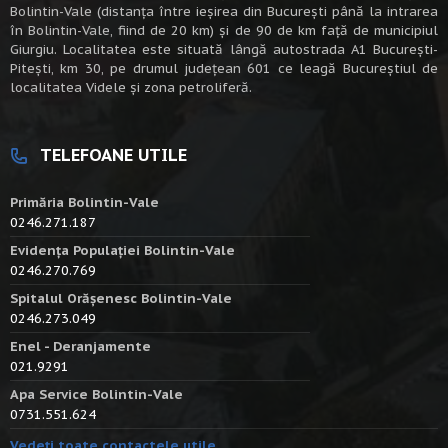
Bolintin-Vale (distanța între ieșirea din București până la intrarea
în Bolintin-Vale, fiind de 20 km) şi de 90 de km faţă de municipiul
Giurgiu. Localitatea este situată lângă autostrada A1 Bucureşti-
Piteşti, km 30, pe drumul judeţean 601 ce leagă Bucureştiul de
localitatea Videle şi zona petroliferă.
TELEFOANE UTILE
Primăria Bolintin-Vale
0246.271.187
Evidența Populației Bolintin-Vale
0246.270.769
Spitalul Orășenesc Bolintin-Vale
0246.273.049
Enel - Deranjamente
021.9291
Apa Service Bolintin-Vale
0731.551.624
Vedeți toate contactele utile