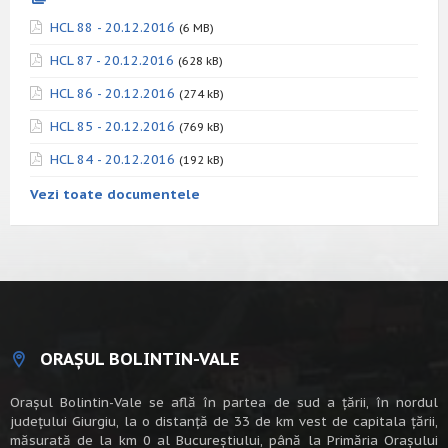
HCL 88 - 20.12.2016
(6 MB)
HCL 87 - 20.12.2016
(628 kB)
HCL 86 - 20.12.2016
(274 kB)
HCL 85 - 20.12.2016
(769 kB)
HCL 84 - 20.12.2016
(192 kB)
Vezi toate documentele
ORAȘUL BOLINTIN-VALE
Oraşul Bolintin-Vale se află în partea de sud a ţării, în nordul
judeţului Giurgiu, la o distanţă de 33 de km vest de capitala țării,
măsurată de la km 0 al Bucureștiului, până la Primăria Orașului