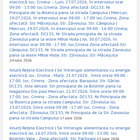
electrică loc. Crivina – Luni, 27.07.2026, în intervalul orar
09:00 - 15:00 loc.Crivina, Zona afectată: DC133, Nr
Principala de la Biserica pana la strada Campului | Miercuri,
29.07.2026, în intervalul orar 09:00 - 17:00 loc.Crivina, Zona
afectată: Str. Măceșului, Str. Zăvoiului, Str. Câmpului |
Miercuri, 29.07.2026, în intervalul orar 09:00 - 16:00 Crivina,
Zona afectată: DC133, Nr Strada principala de la strada
Zavoiului pana la iesire Mihai Voda | Joi, 30.07.2026, în
intervalul orar 09:00 - 17:00, loc.Crivina Zona afectată:Str.
Câmpului, DC133, Nr Strada principala de la strada Zavoiului
pana la iesire Mihai Voda, Str. Zăvoiului, Str. Măceșului
24 iulie 2026
Anunț Rețele Electrice | Se întrerupe alimentarea cu energie
electrică loc. Crivina - Marți, 21.07.2026 , între orele 09:00 -
17:00, loc. Crivina - Zona afectata: Barajului, Str. Gârlei,
DC133, Alte detalii: Str principala de la Bolintin pana la
magazinul Doi pasi Miercuri, 22.07.2026, între orele 09:00 -
17:00, loc. Crivina - Zona afectata: DC133, Nr Principala de
la Biserica pana la strada Campului, Str. Zăvoiului Joi,
23.07.2026, între orele 09:00 - 17:00 loc. Crivina - Zona
afectata: Zăvoiului, DC133, Nr Principala de la Str Zavoiului
pana la strada Campului
17 iulie 2026
Anunț Rețele Electrice | Se întrerupe alimentarea cu energie
electrică Joi, 16.07.2026, între orele 09:00 - 13:00, loc.
Bolintin-Vale - Zona afectată: Str. Partizani
15 iulie 2026