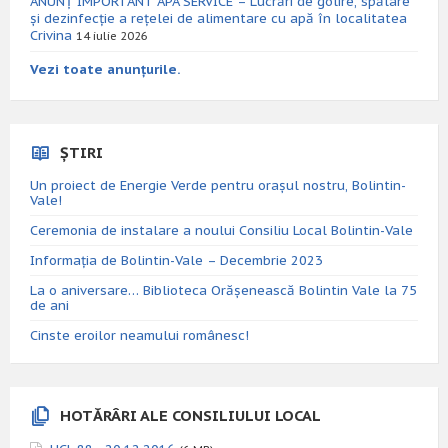
ANUNȚ IMPORTANT APA SERVICE – Lucrări de golire, spălare
și dezinfecție a rețelei de alimentare cu apă în localitatea
Crivina
14 iulie 2026
Vezi toate anunțurile.
ȘTIRI
Un proiect de Energie Verde pentru orașul nostru, Bolintin-
Vale!
Ceremonia de instalare a noului Consiliu Local Bolintin-Vale
Informația de Bolintin-Vale – Decembrie 2023
La o aniversare… Biblioteca Orăşenească Bolintin Vale la 75
de ani
Cinste eroilor neamului românesc!
HOTĂRÂRI ALE CONSILIULUI LOCAL