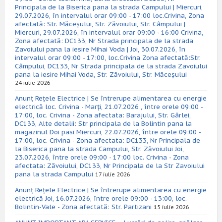
Principala de la Biserica pana la strada Campului | Miercuri,
29.07.2026, în intervalul orar 09:00 - 17:00 loc.Crivina, Zona
afectată: Str. Măceșului, Str. Zăvoiului, Str. Câmpului |
Miercuri, 29.07.2026, în intervalul orar 09:00 - 16:00 Crivina,
Zona afectată: DC133, Nr Strada principala de la strada
Zavoiului pana la iesire Mihai Voda | Joi, 30.07.2026, în
intervalul orar 09:00 - 17:00, loc.Crivina Zona afectată:Str.
Câmpului, DC133, Nr Strada principala de la strada Zavoiului
pana la iesire Mihai Voda, Str. Zăvoiului, Str. Măceșului
24 iulie 2026
Anunț Rețele Electrice | Se întrerupe alimentarea cu energie
electrică loc. Crivina - Marți, 21.07.2026 , între orele 09:00 -
17:00, loc. Crivina - Zona afectata: Barajului, Str. Gârlei,
DC133, Alte detalii: Str principala de la Bolintin pana la
magazinul Doi pasi Miercuri, 22.07.2026, între orele 09:00 -
17:00, loc. Crivina - Zona afectata: DC133, Nr Principala de
la Biserica pana la strada Campului, Str. Zăvoiului Joi,
23.07.2026, între orele 09:00 - 17:00 loc. Crivina - Zona
afectata: Zăvoiului, DC133, Nr Principala de la Str Zavoiului
pana la strada Campului
17 iulie 2026
Anunț Rețele Electrice | Se întrerupe alimentarea cu energie
electrică Joi, 16.07.2026, între orele 09:00 - 13:00, loc.
Bolintin-Vale - Zona afectată: Str. Partizani
15 iulie 2026