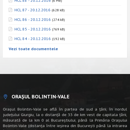
HCL 88 - 20.12.2016
(6 MB)
HCL 87 - 20.12.2016
(628 kB)
HCL 86 - 20.12.2016
(274 kB)
HCL 85 - 20.12.2016
(769 kB)
HCL 84 - 20.12.2016
(192 kB)
Vezi toate documentele
ORAȘUL BOLINTIN-VALE
Oraşul Bolintin-Vale se află în partea de sud a ţării, în nordul
judeţului Giurgiu, la o distanţă de 33 de km vest de capitala țării,
măsurată de la km 0 al Bucureștiului, până la Primăria Orașului
Bolintin-Vale (distanța între ieșirea din București până la intrarea