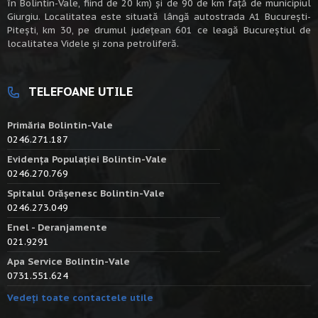
în Bolintin-Vale, fiind de 20 km) şi de 90 de km faţă de municipiul
Giurgiu. Localitatea este situată lângă autostrada A1 Bucureşti-
Piteşti, km 30, pe drumul judeţean 601 ce leagă Bucureştiul de
localitatea Videle şi zona petroliferă.
TELEFOANE UTILE
Primăria Bolintin-Vale
0246.271.187
Evidența Populației Bolintin-Vale
0246.270.769
Spitalul Orășenesc Bolintin-Vale
0246.273.049
Enel - Deranjamente
021.9291
Apa Service Bolintin-Vale
0731.551.624
Vedeți toate contactele utile