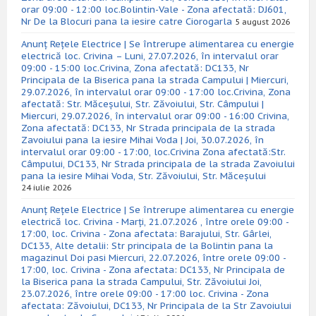
orar 09:00 - 12:00 loc.Bolintin-Vale - Zona afectată: DJ601,
Nr De la Blocuri pana la iesire catre Ciorogarla
5 august 2026
Anunț Rețele Electrice | Se întrerupe alimentarea cu energie
electrică loc. Crivina – Luni, 27.07.2026, în intervalul orar
09:00 - 15:00 loc.Crivina, Zona afectată: DC133, Nr
Principala de la Biserica pana la strada Campului | Miercuri,
29.07.2026, în intervalul orar 09:00 - 17:00 loc.Crivina, Zona
afectată: Str. Măceșului, Str. Zăvoiului, Str. Câmpului |
Miercuri, 29.07.2026, în intervalul orar 09:00 - 16:00 Crivina,
Zona afectată: DC133, Nr Strada principala de la strada
Zavoiului pana la iesire Mihai Voda | Joi, 30.07.2026, în
intervalul orar 09:00 - 17:00, loc.Crivina Zona afectată:Str.
Câmpului, DC133, Nr Strada principala de la strada Zavoiului
pana la iesire Mihai Voda, Str. Zăvoiului, Str. Măceșului
24 iulie 2026
Anunț Rețele Electrice | Se întrerupe alimentarea cu energie
electrică loc. Crivina - Marți, 21.07.2026 , între orele 09:00 -
17:00, loc. Crivina - Zona afectata: Barajului, Str. Gârlei,
DC133, Alte detalii: Str principala de la Bolintin pana la
magazinul Doi pasi Miercuri, 22.07.2026, între orele 09:00 -
17:00, loc. Crivina - Zona afectata: DC133, Nr Principala de
la Biserica pana la strada Campului, Str. Zăvoiului Joi,
23.07.2026, între orele 09:00 - 17:00 loc. Crivina - Zona
afectata: Zăvoiului, DC133, Nr Principala de la Str Zavoiului