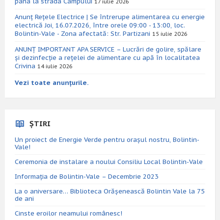
pana la strada Campului
17 iulie 2026
Anunț Rețele Electrice | Se întrerupe alimentarea cu energie
electrică Joi, 16.07.2026, între orele 09:00 - 13:00, loc.
Bolintin-Vale - Zona afectată: Str. Partizani
15 iulie 2026
ANUNȚ IMPORTANT APA SERVICE – Lucrări de golire, spălare
și dezinfecție a rețelei de alimentare cu apă în localitatea
Crivina
14 iulie 2026
Vezi toate anunțurile.
ȘTIRI
Un proiect de Energie Verde pentru orașul nostru, Bolintin-
Vale!
Ceremonia de instalare a noului Consiliu Local Bolintin-Vale
Informația de Bolintin-Vale – Decembrie 2023
La o aniversare… Biblioteca Orăşenească Bolintin Vale la 75
de ani
Cinste eroilor neamului românesc!