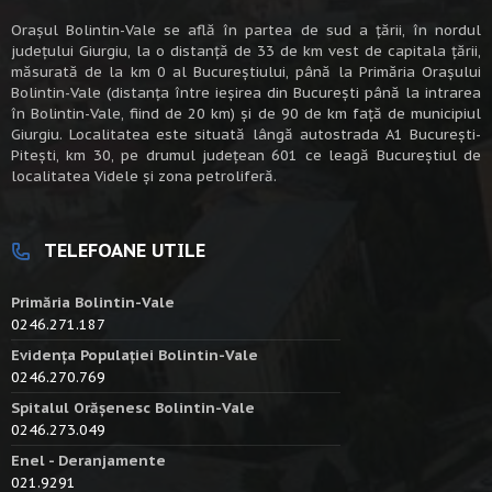
Oraşul Bolintin-Vale se află în partea de sud a ţării, în nordul
judeţului Giurgiu, la o distanţă de 33 de km vest de capitala țării,
măsurată de la km 0 al Bucureștiului, până la Primăria Orașului
Bolintin-Vale (distanța între ieșirea din București până la intrarea
în Bolintin-Vale, fiind de 20 km) şi de 90 de km faţă de municipiul
Giurgiu. Localitatea este situată lângă autostrada A1 Bucureşti-
Piteşti, km 30, pe drumul judeţean 601 ce leagă Bucureştiul de
localitatea Videle şi zona petroliferă.
TELEFOANE UTILE
Primăria Bolintin-Vale
0246.271.187
Evidența Populației Bolintin-Vale
0246.270.769
Spitalul Orășenesc Bolintin-Vale
0246.273.049
Enel - Deranjamente
021.9291