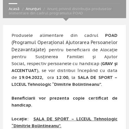
Acasă
Anunțuri
Anunț privind distribuția produselor
alimentare din cadrul programului POAD
Produsele alimentare din cadrul
POAD
(Programul Operațional Ajutorarea Persoanelor
Dezavantajate)
pentru beneficiarii de Alocație
pentru Susținerea Familiei și Ajutor
Social, respectiv persoanele cu handicap (
GRAV și
ACCENTUAT
), se vor distribui începând cu data
de
19.04.2022,
ora
12
:00,
la
SALA DE SPORT –
LICEUL Tehnologic “Dimitrie Bolintineanu”.
Beneficiarii vor prezenta copie certificat de
handicap.
Locație:
SALA DE SPORT – LICEUL Tehnologic
“Dimitrie Bolintineanu”.