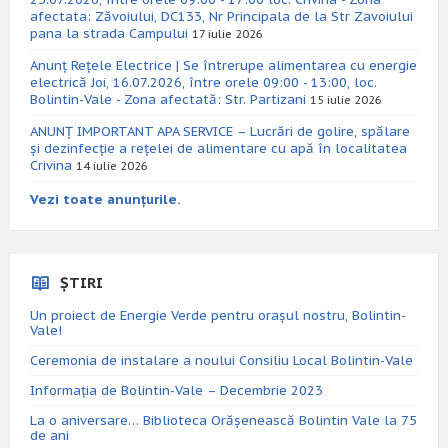
afectata: Zăvoiului, DC133, Nr Principala de la Str Zavoiului
pana la strada Campului
17 iulie 2026
Anunț Rețele Electrice | Se întrerupe alimentarea cu energie
electrică Joi, 16.07.2026, între orele 09:00 - 13:00, loc.
Bolintin-Vale - Zona afectată: Str. Partizani
15 iulie 2026
ANUNȚ IMPORTANT APA SERVICE – Lucrări de golire, spălare
și dezinfecție a rețelei de alimentare cu apă în localitatea
Crivina
14 iulie 2026
Vezi toate anunțurile.
ȘTIRI
Un proiect de Energie Verde pentru orașul nostru, Bolintin-
Vale!
Ceremonia de instalare a noului Consiliu Local Bolintin-Vale
Informația de Bolintin-Vale – Decembrie 2023
La o aniversare… Biblioteca Orăşenească Bolintin Vale la 75
de ani