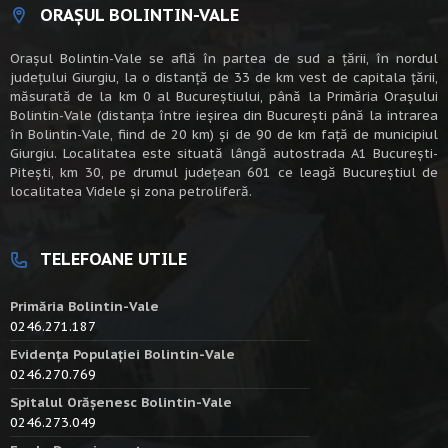
ORAȘUL BOLINTIN-VALE
Oraşul Bolintin-Vale se află în partea de sud a ţării, în nordul
judeţului Giurgiu, la o distanţă de 33 de km vest de capitala țării,
măsurată de la km 0 al Bucureștiului, până la Primăria Orașului
Bolintin-Vale (distanța între ieșirea din București până la intrarea
în Bolintin-Vale, fiind de 20 km) şi de 90 de km faţă de municipiul
Giurgiu. Localitatea este situată lângă autostrada A1 Bucureşti-
Piteşti, km 30, pe drumul judeţean 601 ce leagă Bucureştiul de
localitatea Videle şi zona petroliferă.
TELEFOANE UTILE
Primăria Bolintin-Vale
0246.271.187
Evidența Populației Bolintin-Vale
0246.270.769
Spitalul Orășenesc Bolintin-Vale
0246.273.049