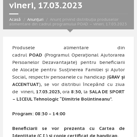
vineri, 17.03.2023
Acasă
Anunțuri
Anunț privind distribuția produselor
alimentare din cadrul programului POAD – vineri, 17.03.2023
Produsele alimentare din
cadrul
POAD
(Programul Operațional Ajutorarea
Persoanelor Dezavantajate) pentru beneficiarii
de Alocație pentru Susținerea Familiei și Ajutor
Social, respectiv persoanele cu handicap (
GRAV și
ACCENTUAT
), se vor distribui începând cu ziua
de vineri,
17.03.2023,
ora
8:30,
la
SALA DE SPORT
– LICEUL Tehnologic “Dimitrie Bolintineanu”.
Program
: 08:30 – 14:00
Beneficiarii se vor prezenta cu
Cartea de
Identitate (C.I.)
și
copie certificat de handicap.