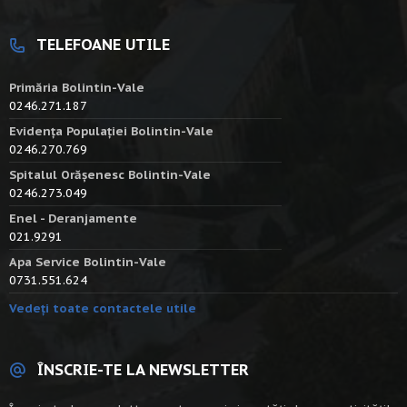
TELEFOANE UTILE
Primăria Bolintin-Vale
0246.271.187
Evidența Populației Bolintin-Vale
0246.270.769
Spitalul Orășenesc Bolintin-Vale
0246.273.049
Enel - Deranjamente
021.9291
Apa Service Bolintin-Vale
0731.551.624
Vedeți toate contactele utile
ÎNSCRIE-TE LA NEWSLETTER