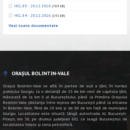
HCL 85 - 20.12.2016
(769 kB)
HCL 84 - 20.12.2016
(192 kB)
Vezi toate documentele
ORAȘUL BOLINTIN-VALE
Oraşul Bolintin-Vale se află în partea de sud a ţării, în nordul
judeţului Giurgiu, la o distanţă de 33 de km vest de capitala țării,
măsurată de la km 0 al Bucureștiului, până la Primăria Orașului
Bolintin-Vale (distanța între ieșirea din București până la intrarea
în Bolintin-Vale, fiind de 20 km) şi de 90 de km faţă de municipiul
Giurgiu. Localitatea este situată lângă autostrada A1 Bucureşti-
Piteşti, km 30, pe drumul judeţean 601 ce leagă Bucureştiul de
localitatea Videle şi zona petroliferă.