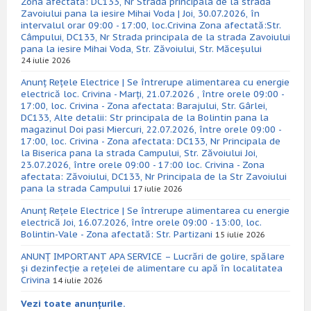
Zona afectată: DC133, Nr Strada principala de la strada
Zavoiului pana la iesire Mihai Voda | Joi, 30.07.2026, în
intervalul orar 09:00 - 17:00, loc.Crivina Zona afectată:Str.
Câmpului, DC133, Nr Strada principala de la strada Zavoiului
pana la iesire Mihai Voda, Str. Zăvoiului, Str. Măceșului
24 iulie 2026
Anunț Rețele Electrice | Se întrerupe alimentarea cu energie
electrică loc. Crivina - Marți, 21.07.2026 , între orele 09:00 -
17:00, loc. Crivina - Zona afectata: Barajului, Str. Gârlei,
DC133, Alte detalii: Str principala de la Bolintin pana la
magazinul Doi pasi Miercuri, 22.07.2026, între orele 09:00 -
17:00, loc. Crivina - Zona afectata: DC133, Nr Principala de
la Biserica pana la strada Campului, Str. Zăvoiului Joi,
23.07.2026, între orele 09:00 - 17:00 loc. Crivina - Zona
afectata: Zăvoiului, DC133, Nr Principala de la Str Zavoiului
pana la strada Campului
17 iulie 2026
Anunț Rețele Electrice | Se întrerupe alimentarea cu energie
electrică Joi, 16.07.2026, între orele 09:00 - 13:00, loc.
Bolintin-Vale - Zona afectată: Str. Partizani
15 iulie 2026
ANUNȚ IMPORTANT APA SERVICE – Lucrări de golire, spălare
și dezinfecție a rețelei de alimentare cu apă în localitatea
Crivina
14 iulie 2026
Vezi toate anunțurile.