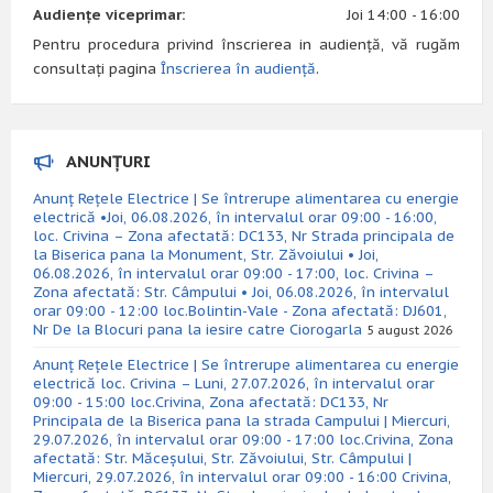
Audiențe viceprimar:
Joi 14:00 - 16:00
Pentru procedura privind înscrierea in audiență, vă rugăm
consultați pagina
Înscrierea în audiență
.
ANUNȚURI
Anunț Rețele Electrice | Se întrerupe alimentarea cu energie
electrică •Joi, 06.08.2026, în intervalul orar 09:00 - 16:00,
loc. Crivina – Zona afectată: DC133, Nr Strada principala de
la Biserica pana la Monument, Str. Zăvoiului • Joi,
06.08.2026, în intervalul orar 09:00 - 17:00, loc. Crivina –
Zona afectată: Str. Câmpului • Joi, 06.08.2026, în intervalul
orar 09:00 - 12:00 loc.Bolintin-Vale - Zona afectată: DJ601,
Nr De la Blocuri pana la iesire catre Ciorogarla
5 august 2026
Anunț Rețele Electrice | Se întrerupe alimentarea cu energie
electrică loc. Crivina – Luni, 27.07.2026, în intervalul orar
09:00 - 15:00 loc.Crivina, Zona afectată: DC133, Nr
Principala de la Biserica pana la strada Campului | Miercuri,
29.07.2026, în intervalul orar 09:00 - 17:00 loc.Crivina, Zona
afectată: Str. Măceșului, Str. Zăvoiului, Str. Câmpului |
Miercuri, 29.07.2026, în intervalul orar 09:00 - 16:00 Crivina,