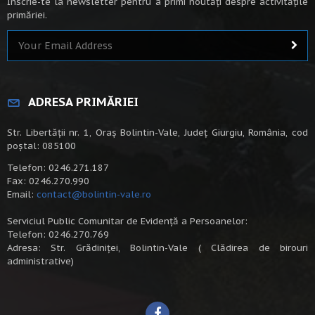
Înscrie-te la newsletter pentru a primi noutăți despre activitățile
primăriei.
ADRESA PRIMĂRIEI
Str. Libertății nr. 1, Oraș Bolintin-Vale, Județ Giurgiu, România, cod
poștal: 085100
Telefon: 0246.271.187
Fax: 0246.270.990
Email:
contact@bolintin-vale.ro
Serviciul Public Comunitar de Evidență a Persoanelor:
Telefon: 0246.270.769
Adresa: Str. Grădiniței, Bolintin-Vale ( Clădirea de birouri
administrative)