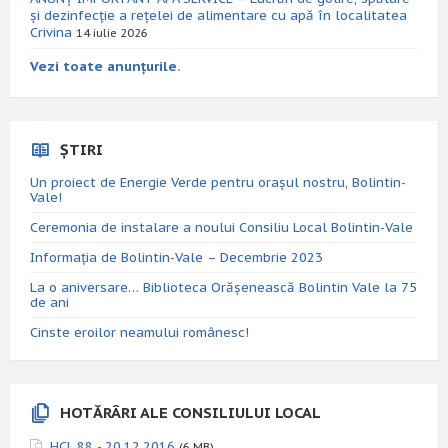
și dezinfecție a rețelei de alimentare cu apă în localitatea
Crivina
14 iulie 2026
Vezi toate anunțurile.
ȘTIRI
Un proiect de Energie Verde pentru orașul nostru, Bolintin-
Vale!
Ceremonia de instalare a noului Consiliu Local Bolintin-Vale
Informația de Bolintin-Vale – Decembrie 2023
La o aniversare… Biblioteca Orăşenească Bolintin Vale la 75
de ani
Cinste eroilor neamului românesc!
HOTĂRÂRI ALE CONSILIULUI LOCAL
HCL 88 - 20.12.2016
(6 MB)