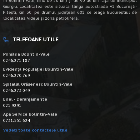
în Bolintin-Vale, fiind de 20 km) şi de 90 de km faţă de municipiul
Giurgiu. Localitatea este situată lângă autostrada A1 Bucureşti-
Piteşti, km 30, pe drumul judeţean 601 ce leagă Bucureştiul de
localitatea Videle şi zona petroliferă.
TELEFOANE UTILE
Primăria Bolintin-Vale
0246.271.187
Evidența Populației Bolintin-Vale
0246.270.769
Spitalul Orășenesc Bolintin-Vale
0246.273.049
Enel - Deranjamente
021.9291
Apa Service Bolintin-Vale
0731.551.624
Vedeți toate contactele utile