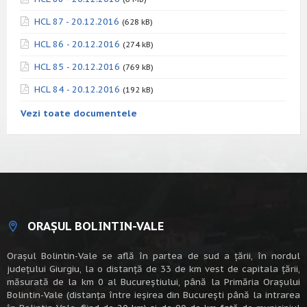
HCL 87 - 20.12.2016
(628 kB)
HCL 86 - 20.12.2016
(274 kB)
HCL 85 - 20.12.2016
(769 kB)
HCL 84 - 20.12.2016
(192 kB)
Vezi toate documentele
ORAȘUL BOLINTIN-VALE
Oraşul Bolintin-Vale se află în partea de sud a ţării, în nordul
judeţului Giurgiu, la o distanţă de 33 de km vest de capitala țării,
măsurată de la km 0 al Bucureștiului, până la Primăria Orașului
Bolintin-Vale (distanța între ieșirea din București până la intrarea