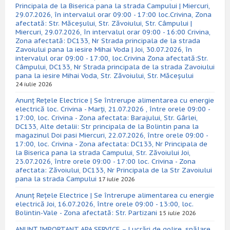
Principala de la Biserica pana la strada Campului | Miercuri,
29.07.2026, în intervalul orar 09:00 - 17:00 loc.Crivina, Zona
afectată: Str. Măceșului, Str. Zăvoiului, Str. Câmpului |
Miercuri, 29.07.2026, în intervalul orar 09:00 - 16:00 Crivina,
Zona afectată: DC133, Nr Strada principala de la strada
Zavoiului pana la iesire Mihai Voda | Joi, 30.07.2026, în
intervalul orar 09:00 - 17:00, loc.Crivina Zona afectată:Str.
Câmpului, DC133, Nr Strada principala de la strada Zavoiului
pana la iesire Mihai Voda, Str. Zăvoiului, Str. Măceșului
24 iulie 2026
Anunț Rețele Electrice | Se întrerupe alimentarea cu energie
electrică loc. Crivina - Marți, 21.07.2026 , între orele 09:00 -
17:00, loc. Crivina - Zona afectata: Barajului, Str. Gârlei,
DC133, Alte detalii: Str principala de la Bolintin pana la
magazinul Doi pasi Miercuri, 22.07.2026, între orele 09:00 -
17:00, loc. Crivina - Zona afectata: DC133, Nr Principala de
la Biserica pana la strada Campului, Str. Zăvoiului Joi,
23.07.2026, între orele 09:00 - 17:00 loc. Crivina - Zona
afectata: Zăvoiului, DC133, Nr Principala de la Str Zavoiului
pana la strada Campului
17 iulie 2026
Anunț Rețele Electrice | Se întrerupe alimentarea cu energie
electrică Joi, 16.07.2026, între orele 09:00 - 13:00, loc.
Bolintin-Vale - Zona afectată: Str. Partizani
15 iulie 2026
ANUNȚ IMPORTANT APA SERVICE – Lucrări de golire, spălare