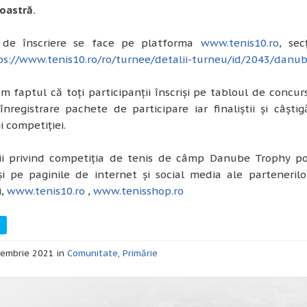
astră.
 de înscriere se face pe platforma
www.tenis10.ro
, se
ps://www.tenis10.ro/ro/turnee/detalii-turneu/id/2043/danu
 faptul că toți participanții înscriși pe tabloul de concurs
înregistrare pachete de participare iar finaliștii și câșt
i competiției.
ii privind competiția de tenis de câmp Danube Trophy pot 
i pe paginile de internet și social media ale partenerilor
i,
www.tenis10.ro
,
www.tenisshop.ro
embrie 2021 in
Comunitate
,
Primărie