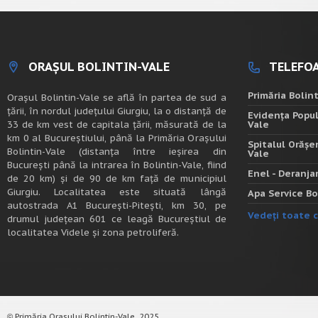
ORAȘUL BOLINTIN-VALE
TELEFOA
Primăria Bolin
Oraşul Bolintin-Vale se află în partea de sud a
ţării, în nordul judeţului Giurgiu, la o distanţă de
Evidența Popul
33 de km vest de capitala țării, măsurată de la
Vale
km 0 al Bucureștiului, până la Primăria Orașului
Spitalul Orășe
Bolintin-Vale (distanța între ieșirea din
Vale
București până la intrarea în Bolintin-Vale, fiind
Enel - Deranj
de 20 km) şi de 90 de km faţă de municipiul
Giurgiu. Localitatea este situată lângă
Apa Service Bo
autostrada A1 Bucureşti-Piteşti, km 30, pe
Vedeți toate c
drumul judeţean 601 ce leagă Bucureştiul de
localitatea Videle şi zona petroliferă.
Primăria Orașului Bolintin-Vale, 2025.
©