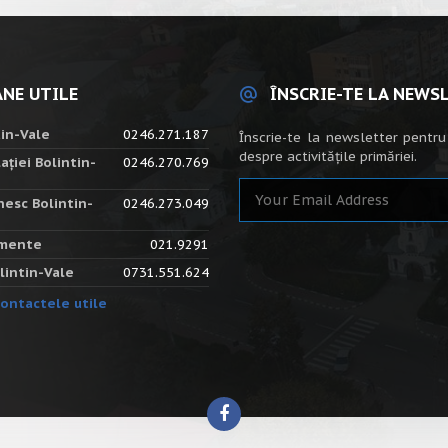
NE UTILE
ÎNSCRIE-TE LA NEWS
tin-Vale
0246.271.187
Înscrie-te la newsletter pentru
despre activitățile primăriei.
ației Bolintin-
0246.270.769
nesc Bolintin-
0246.273.049
amente
021.9291
lintin-Vale
0731.551.624
ontactele utile