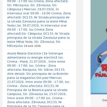
09:00 - 17:00 loc.Crivina, Zona afectată:
Str. Măceșului, Str. Zăvoiului, Str.
Câmpului | Miercuri, 29.07.2026, în
intervalul orar 09:00 - 16:00 Crivina, Zona
afectată: DC133, Nr Strada principala de
la strada Zavoiului pana la iesire Mihai
Voda | Joi, 30.07.2026, în intervalul orar
09:00 - 17:00, loc.Crivina Zona
afectată:Str. Câmpului, DC133, Nr Strada
principala de la strada Zavoiului pana la
iesire Mihai Voda, Str. Zăvoiului, Str.
Măceșului
24 iulie 2026
Anunț Rețele Electrice | Se întrerupe
alimentarea cu energie electrică loc.
Crivina - Marți, 21.07.2026 , între orele
09:00 - 17:00, loc. Crivina - Zona
afectata: Barajului, Str. Gârlei, DC133,
Alte detalii: Str principala de la Bolintin
pana la magazinul Doi pasi Miercuri,
22.07.2026, între orele 09:00 - 17:00, loc.
Crivina - Zona afectata: DC133, Nr
Principala de la Biserica pana la strada
Campului, Str. Zăvoiului Joi, 23.07.2026,
între orele 09:00 - 17:00 loc. Crivina -
Zona afectata: Zăvoiului, DC133, Nr
Principala de la Str Zavoiului pana la