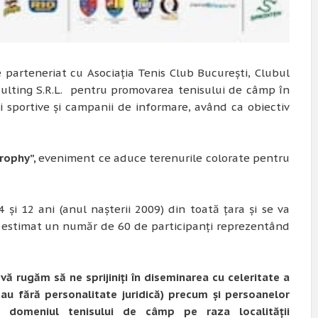
 parteneriat cu Asociația Tenis Club București, Clubul
ulting S.R.L. pentru promovarea tenisului de câmp în
ții sportive și campanii de informare, având ca obiectiv
Trophy”,
eveniment ce aduce terenurile colorate pentru
 și 12 ani (anul nașterii 2009) din toată țara și se va
ind estimat un număr de 60 de participanți reprezentând
vă rugăm să ne sprijiniți în diseminarea cu celeritate a
u sau fără personalitate juridică) precum și persoanelor
 în domeniul tenisului de câmp pe raza localității