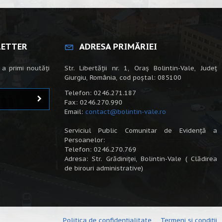
LETTER
ADRESA PRIMĂRIEI
 a primi noutăți
Str. Libertății nr. 1, Oraș Bolintin-Vale, Județ
Giurgiu, România, cod poștal: 085100
Telefon: 0246.271.187
Fax: 0246.270.990
Email:
contact@bolintin-vale.ro
Serviciul Public Comunitar de Evidență a
Persoanelor:
Telefon: 0246.270.769
Adresa: Str. Grădiniței, Bolintin-Vale ( Clădirea
de birouri administrative)
Politica de confidențialitate
Termeni și condiții