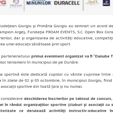
 Județean Giurgiu și Primăria Giurgiu au semnat un acord de
Campion Argeș, Fundația PROAM EVENTS, S.C. Open Box Cons
nerilor, dar și organizarea de activități educative, competi
a unei educații sănătoase prin sport.
l parteneriatului
primul eveniment organizat va fi “Danube 
ilor tenismeni în municipiul de pe Dunăre.
a sportivă este dedicată copiilor cu vârste cuprinse între 4
 în zilele de 02 și 03 octombrie, în municipiul Giurgiu, fi
 asociații sportive din toată țara și nu numai.
 considerare
deschiderea înscrierilor pe tabloul de concurs, 
ei în rândul organizațiilor sportive (cluburi și asociații c
utorizate ce derulează activități instructiv-educative