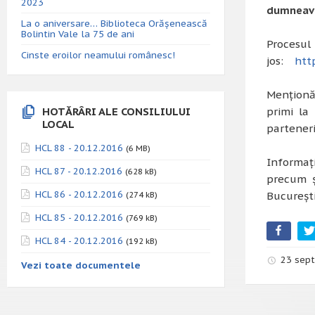
2023
dumneavo
La o aniversare… Biblioteca Orăşenească
Bolintin Vale la 75 de ani
Procesul
Cinste eroilor neamului românesc!
jos:
htt
Menționăm
HOTĂRÂRI ALE CONSILIULUI
primi la 
LOCAL
parteneri
HCL 88 - 20.12.2016
(6 MB)
Informaț
HCL 87 - 20.12.2016
(628 kB)
precum ș
HCL 86 - 20.12.2016
Bucureșt
(274 kB)
HCL 85 - 20.12.2016
(769 kB)
HCL 84 - 20.12.2016
(192 kB)
23 sept
Vezi toate documentele