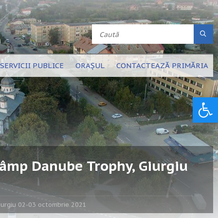
SERVICII PUBLICE
ORAȘUL
CONTACTEAZĂ PRIMĂRIA
Deschide bara de unelte
câmp Danube Trophy, Giurgiu
iurgiu 02-03 octombrie 2021