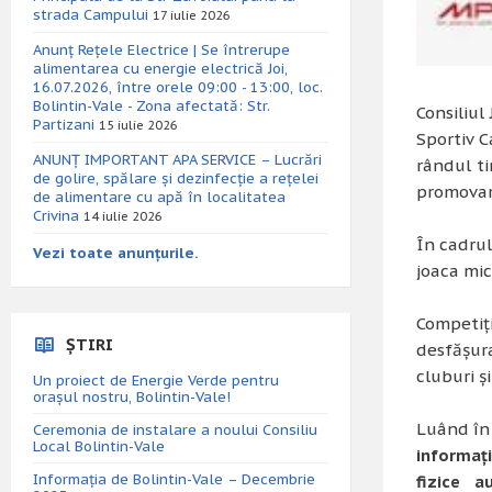
strada Campului
17 iulie 2026
Anunț Rețele Electrice | Se întrerupe
alimentarea cu energie electrică Joi,
16.07.2026, între orele 09:00 - 13:00, loc.
Bolintin-Vale - Zona afectată: Str.
Consiliul
Partizani
15 iulie 2026
Sportiv 
ANUNȚ IMPORTANT APA SERVICE – Lucrări
rândul ti
de golire, spălare și dezinfecție a rețelei
promovare
de alimentare cu apă în localitatea
Crivina
14 iulie 2026
În cadru
Vezi toate anunțurile.
joaca mic
Competiți
ȘTIRI
desfășura
cluburi și
Un proiect de Energie Verde pentru
orașul nostru, Bolintin-Vale!
Luând în
Ceremonia de instalare a noului Consiliu
Local Bolintin-Vale
informați
Informația de Bolintin-Vale – Decembrie
fizice a