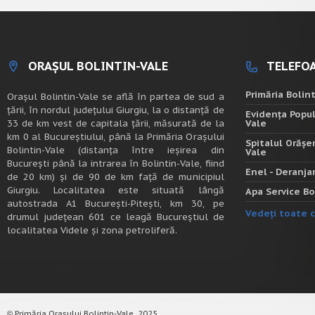
ORAȘUL BOLINTIN-VALE
TELEFOA
Primăria Bolin
Oraşul Bolintin-Vale se află în partea de sud a
ţării, în nordul judeţului Giurgiu, la o distanţă de
Evidența Popul
33 de km vest de capitala țării, măsurată de la
Vale
km 0 al Bucureștiului, până la Primăria Orașului
Spitalul Orășe
Bolintin-Vale (distanța între ieșirea din
Vale
București până la intrarea în Bolintin-Vale, fiind
Enel - Deranj
de 20 km) şi de 90 de km faţă de municipiul
Giurgiu. Localitatea este situată lângă
Apa Service Bo
autostrada A1 Bucureşti-Piteşti, km 30, pe
Vedeți toate c
drumul judeţean 601 ce leagă Bucureştiul de
localitatea Videle şi zona petroliferă.
Primăria Orașului Bolintin-Vale, 2025.
©