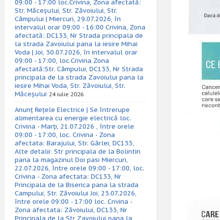
09:00 - 17:00 loc.Crivina, Zona afectată:
Str. Măceșului, Str. Zăvoiului, Str.
Câmpului | Miercuri, 29.07.2026, în
intervalul orar 09:00 - 16:00 Crivina, Zona
afectată: DC133, Nr Strada principala de
la strada Zavoiului pana la iesire Mihai
Voda | Joi, 30.07.2026, în intervalul orar
09:00 - 17:00, loc.Crivina Zona
afectată:Str. Câmpului, DC133, Nr Strada
principala de la strada Zavoiului pana la
iesire Mihai Voda, Str. Zăvoiului, Str.
Măceșului
24 iulie 2026
Anunț Rețele Electrice | Se întrerupe
alimentarea cu energie electrică loc.
Crivina - Marți, 21.07.2026 , între orele
09:00 - 17:00, loc. Crivina - Zona
afectata: Barajului, Str. Gârlei, DC133,
Alte detalii: Str principala de la Bolintin
pana la magazinul Doi pasi Miercuri,
22.07.2026, între orele 09:00 - 17:00, loc.
Crivina - Zona afectata: DC133, Nr
Principala de la Biserica pana la strada
Campului, Str. Zăvoiului Joi, 23.07.2026,
între orele 09:00 - 17:00 loc. Crivina -
Zona afectata: Zăvoiului, DC133, Nr
Principala de la Str Zavoiului pana la