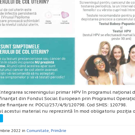
“Integrarea screeningului primar HPV în programul național d
finanțat din Fondul Social European prin Programul Operați
de finanțare nr. POCU/257/4/9/120798. Cod SMIS: 120798.
l acestui material nu reprezintă în mod obligatoriu poziția 
mbrie 2022 in
Comunitate
,
Primărie