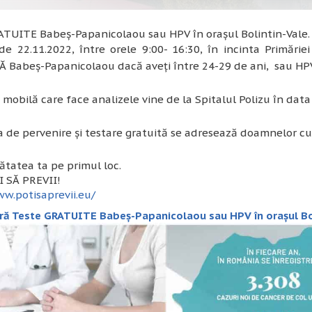
ATUITE Babeș-Papanicolaou sau HPV în orașul Bolintin-Vale.
e 22.11.2022, între orele 9:00- 16:30, în incinta Primărie
Babeș-Papanicolaou dacă aveți între 24-29 de ani, sau HPV d
mobilă care face analizele vine de la Spitalul Polizu în data 
de pervenire și testare gratuită se adresează doamnelor cu 
tatea ta pe primul loc.
I SĂ PREVII!
w.potisaprevii.eu/
ă Teste GRATUITE Babeș-Papanicolaou sau HPV în orașul Bol