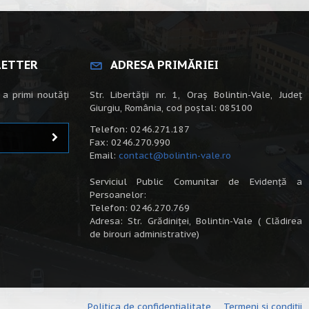
LETTER
ADRESA PRIMĂRIEI
 a primi noutăți
Str. Libertății nr. 1, Oraș Bolintin-Vale, Județ
Giurgiu, România, cod poștal: 085100
Telefon: 0246.271.187
Fax: 0246.270.990
Email:
contact@bolintin-vale.ro
Serviciul Public Comunitar de Evidență a
Persoanelor:
Telefon: 0246.270.769
Adresa: Str. Grădiniței, Bolintin-Vale ( Clădirea
de birouri administrative)
Politica de confidențialitate
Termeni și condiții