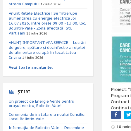
strada Campului
17 iulie 2026
Anunț Rețele Electrice | Se întrerupe
alimentarea cu energie electrică Joi,
16.07.2026, între orele 09:00 - 13:00, loc.
Bolintin-Vale - Zona afectată: Str.
Partizani
15 iulie 2026
ANUNȚ IMPORTANT APA SERVICE – Lucrări
de golire, spălare și dezinfecție a rețelei
de alimentare cu apă în localitatea
Crivina
14 iulie 2026
Vezi toate anunțurile.
Proiect: 
ȘTIRI
Program 
Contract 
Un proiect de Energie Verde pentru
orașul nostru, Bolintin-Vale!
Conținutu
Ceremonia de instalare a noului Consiliu
Local Bolintin-Vale
18 noie
Informația de Bolintin-Vale – Decembrie