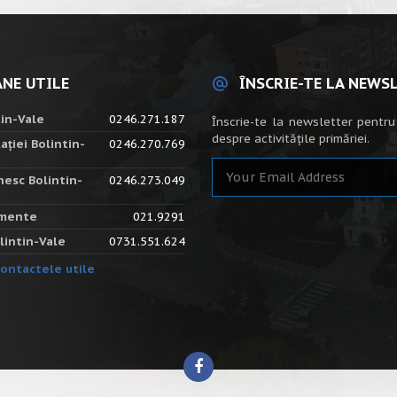
NE UTILE
ÎNSCRIE-TE LA NEWS
tin-Vale
0246.271.187
Înscrie-te la newsletter pentru
despre activitățile primăriei.
ației Bolintin-
0246.270.769
nesc Bolintin-
0246.273.049
amente
021.9291
lintin-Vale
0731.551.624
ontactele utile