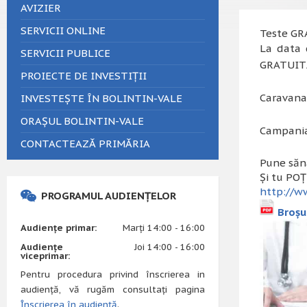
AVIZIER
SERVICII ONLINE
Teste GR
La data d
SERVICII PUBLICE
GRATUITĂ 
PROIECTE DE INVESTIȚII
Caravana 
INVESTEȘTE ÎN BOLINTIN-VALE
ORAȘUL BOLINTIN-VALE
Campania 
CONTACTEAZĂ PRIMĂRIA
Pune sănă
Și tu POȚ
http://ww
PROGRAMUL AUDIENȚELOR
Broșur
Audiențe primar:
Marți 14:00 - 16:00
Audiențe
Joi 14:00 - 16:00
viceprimar:
Pentru procedura privind înscrierea in
audiență, vă rugăm consultați pagina
Înscrierea în audiență
.