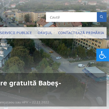
SERVICII PUBLICE
ORAȘUL
CONTACTEAZĂ PRIMĂRIA
Deschide bara de unelte
re gratuită Babeș-
anicolaou sau HPV – 22.11.2022