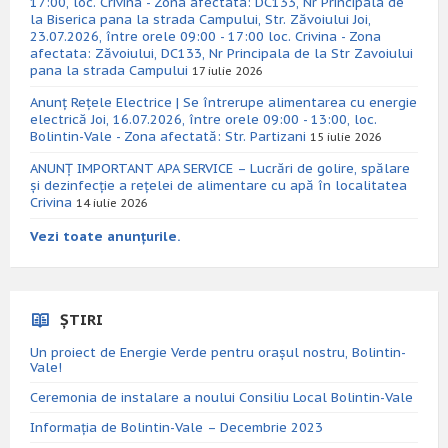
17:00, loc. Crivina - Zona afectata: DC133, Nr Principala de
la Biserica pana la strada Campului, Str. Zăvoiului Joi,
23.07.2026, între orele 09:00 - 17:00 loc. Crivina - Zona
afectata: Zăvoiului, DC133, Nr Principala de la Str Zavoiului
pana la strada Campului
17 iulie 2026
Anunț Rețele Electrice | Se întrerupe alimentarea cu energie
electrică Joi, 16.07.2026, între orele 09:00 - 13:00, loc.
Bolintin-Vale - Zona afectată: Str. Partizani
15 iulie 2026
ANUNȚ IMPORTANT APA SERVICE – Lucrări de golire, spălare
și dezinfecție a rețelei de alimentare cu apă în localitatea
Crivina
14 iulie 2026
Vezi toate anunțurile.
ȘTIRI
Un proiect de Energie Verde pentru orașul nostru, Bolintin-
Vale!
Ceremonia de instalare a noului Consiliu Local Bolintin-Vale
Informația de Bolintin-Vale – Decembrie 2023