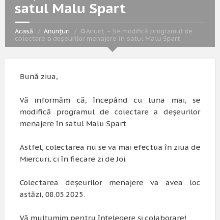
satul Malu Spart
Acasă
Anunțuri
♻️Anunț – Se modifică programul de
colectare a deșeurilor menajere în satul Malu Spart
Bună ziua,
Vă informăm că, începând cu luna mai, se
modifică programul de colectare a deșeurilor
menajere în satul Malu Spart.
Astfel, colectarea nu se va mai efectua în ziua de
Miercuri, ci în fiecare zi de Joi.
Colectarea deșeurilor menajere va avea loc
astăzi, 08.05.2025.
Vă mulțumim pentru înțelegere și colaborare!