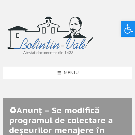
Deschide bara de unelte
MENIU
♻️Anunț – Se modifică
programul de colectare a
deșeurilor menajere în