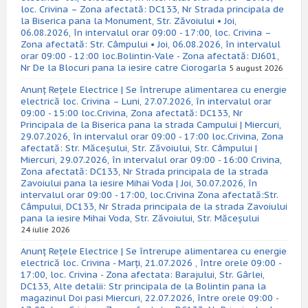
loc. Crivina – Zona afectată: DC133, Nr Strada principala de
la Biserica pana la Monument, Str. Zăvoiului • Joi,
06.08.2026, în intervalul orar 09:00 - 17:00, loc. Crivina –
Zona afectată: Str. Câmpului • Joi, 06.08.2026, în intervalul
orar 09:00 - 12:00 loc.Bolintin-Vale - Zona afectată: DJ601,
Nr De la Blocuri pana la iesire catre Ciorogarla
5 august 2026
Anunț Rețele Electrice | Se întrerupe alimentarea cu energie
electrică loc. Crivina – Luni, 27.07.2026, în intervalul orar
09:00 - 15:00 loc.Crivina, Zona afectată: DC133, Nr
Principala de la Biserica pana la strada Campului | Miercuri,
29.07.2026, în intervalul orar 09:00 - 17:00 loc.Crivina, Zona
afectată: Str. Măceșului, Str. Zăvoiului, Str. Câmpului |
Miercuri, 29.07.2026, în intervalul orar 09:00 - 16:00 Crivina,
Zona afectată: DC133, Nr Strada principala de la strada
Zavoiului pana la iesire Mihai Voda | Joi, 30.07.2026, în
intervalul orar 09:00 - 17:00, loc.Crivina Zona afectată:Str.
Câmpului, DC133, Nr Strada principala de la strada Zavoiului
pana la iesire Mihai Voda, Str. Zăvoiului, Str. Măceșului
24 iulie 2026
Anunț Rețele Electrice | Se întrerupe alimentarea cu energie
electrică loc. Crivina - Marți, 21.07.2026 , între orele 09:00 -
17:00, loc. Crivina - Zona afectata: Barajului, Str. Gârlei,
DC133, Alte detalii: Str principala de la Bolintin pana la
magazinul Doi pasi Miercuri, 22.07.2026, între orele 09:00 -