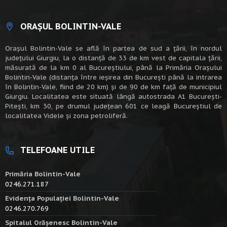
ORAȘUL BOLINTIN-VALE
Oraşul Bolintin-Vale se află în partea de sud a ţării, în nordul
judeţului Giurgiu, la o distanţă de 33 de km vest de capitala țării,
măsurată de la km 0 al Bucureștiului, până la Primăria Orașului
Bolintin-Vale (distanța între ieșirea din București până la intrarea
în Bolintin-Vale, fiind de 20 km) şi de 90 de km faţă de municipiul
Giurgiu. Localitatea este situată lângă autostrada A1 Bucureşti-
Piteşti, km 30, pe drumul judeţean 601 ce leagă Bucureştiul de
localitatea Videle şi zona petroliferă.
TELEFOANE UTILE
Primăria Bolintin-Vale
0246.271.187
Evidența Populației Bolintin-Vale
0246.270.769
Spitalul Orășenesc Bolintin-Vale