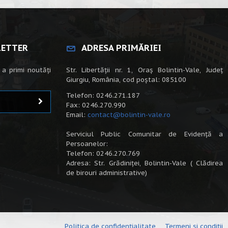
LETTER
ADRESA PRIMĂRIEI
 a primi noutăți
Str. Libertății nr. 1, Oraș Bolintin-Vale, Județ
Giurgiu, România, cod poștal: 085100
Telefon: 0246.271.187
Fax: 0246.270.990
Email:
contact@bolintin-vale.ro
Serviciul Public Comunitar de Evidență a
Persoanelor:
Telefon: 0246.270.769
Adresa: Str. Grădiniței, Bolintin-Vale ( Clădirea
de birouri administrative)
Politica de confidențialitate
Termeni și condiții