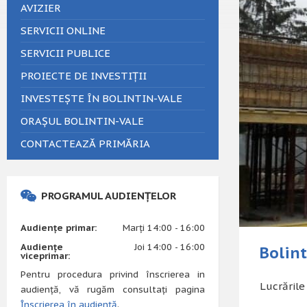
AVIZIER
SERVICII ONLINE
SERVICII PUBLICE
PROIECTE DE INVESTIȚII
INVESTEȘTE ÎN BOLINTIN-VALE
ORAȘUL BOLINTIN-VALE
CONTACTEAZĂ PRIMĂRIA
PROGRAMUL AUDIENȚELOR
Audiențe primar:
Marți 14:00 - 16:00
Audiențe
Joi 14:00 - 16:00
Bolint
viceprimar:
Pentru procedura privind înscrierea in
Lucrările
audiență, vă rugăm consultați pagina
Înscrierea în audiență
.