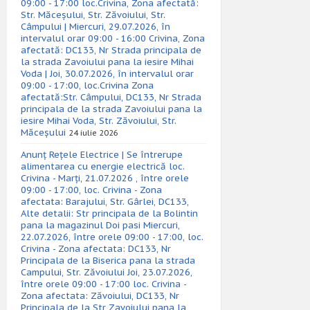
09:00 - 17:00 loc.Crivina, Zona afectată:
Str. Măceșului, Str. Zăvoiului, Str.
Câmpului | Miercuri, 29.07.2026, în
intervalul orar 09:00 - 16:00 Crivina, Zona
afectată: DC133, Nr Strada principala de
la strada Zavoiului pana la iesire Mihai
Voda | Joi, 30.07.2026, în intervalul orar
09:00 - 17:00, loc.Crivina Zona
afectată:Str. Câmpului, DC133, Nr Strada
principala de la strada Zavoiului pana la
iesire Mihai Voda, Str. Zăvoiului, Str.
Măceșului
24 iulie 2026
Anunț Rețele Electrice | Se întrerupe
alimentarea cu energie electrică loc.
Crivina - Marți, 21.07.2026 , între orele
09:00 - 17:00, loc. Crivina - Zona
afectata: Barajului, Str. Gârlei, DC133,
Alte detalii: Str principala de la Bolintin
pana la magazinul Doi pasi Miercuri,
22.07.2026, între orele 09:00 - 17:00, loc.
Crivina - Zona afectata: DC133, Nr
Principala de la Biserica pana la strada
Campului, Str. Zăvoiului Joi, 23.07.2026,
între orele 09:00 - 17:00 loc. Crivina -
Zona afectata: Zăvoiului, DC133, Nr
Principala de la Str Zavoiului pana la