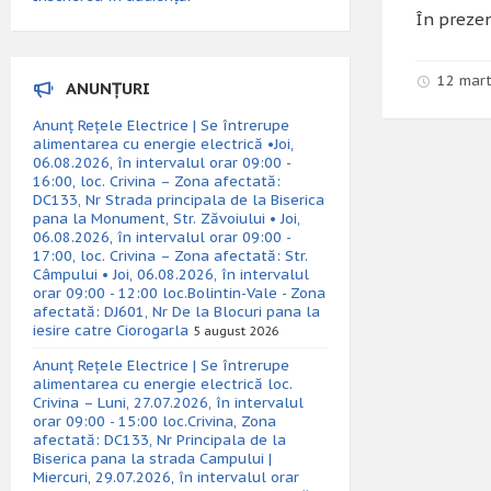
În prezen
12 mart
ANUNȚURI
Anunț Rețele Electrice | Se întrerupe
alimentarea cu energie electrică •Joi,
06.08.2026, în intervalul orar 09:00 -
16:00, loc. Crivina – Zona afectată:
DC133, Nr Strada principala de la Biserica
pana la Monument, Str. Zăvoiului • Joi,
06.08.2026, în intervalul orar 09:00 -
17:00, loc. Crivina – Zona afectată: Str.
Câmpului • Joi, 06.08.2026, în intervalul
orar 09:00 - 12:00 loc.Bolintin-Vale - Zona
afectată: DJ601, Nr De la Blocuri pana la
iesire catre Ciorogarla
5 august 2026
Anunț Rețele Electrice | Se întrerupe
alimentarea cu energie electrică loc.
Crivina – Luni, 27.07.2026, în intervalul
orar 09:00 - 15:00 loc.Crivina, Zona
afectată: DC133, Nr Principala de la
Biserica pana la strada Campului |
Miercuri, 29.07.2026, în intervalul orar