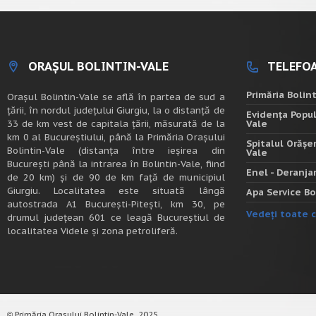
ORAȘUL BOLINTIN-VALE
TELEFOA
Primăria Bolin
Oraşul Bolintin-Vale se află în partea de sud a
ţării, în nordul judeţului Giurgiu, la o distanţă de
Evidența Popul
33 de km vest de capitala țării, măsurată de la
Vale
km 0 al Bucureștiului, până la Primăria Orașului
Spitalul Orășe
Bolintin-Vale (distanța între ieșirea din
Vale
București până la intrarea în Bolintin-Vale, fiind
Enel - Deranj
de 20 km) şi de 90 de km faţă de municipiul
Giurgiu. Localitatea este situată lângă
Apa Service Bo
autostrada A1 Bucureşti-Piteşti, km 30, pe
Vedeți toate c
drumul judeţean 601 ce leagă Bucureştiul de
localitatea Videle şi zona petroliferă.
Primăria Orașului Bolintin-Vale, 2025.
©