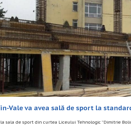
in-Vale va avea sală de sport la standa
 la sala de sport din curtea Liceului Tehnologic ”Dimitrie Bol