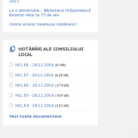
2023
La o aniversare… Biblioteca Orăşenească
Bolintin Vale la 75 de ani
Cinste eroilor neamului românesc!
HOTĂRÂRI ALE CONSILIULUI
LOCAL
HCL 88 - 20.12.2016
(6 MB)
HCL 87 - 20.12.2016
(628 kB)
HCL 86 - 20.12.2016
(274 kB)
HCL 85 - 20.12.2016
(769 kB)
HCL 84 - 20.12.2016
(192 kB)
Vezi toate documentele