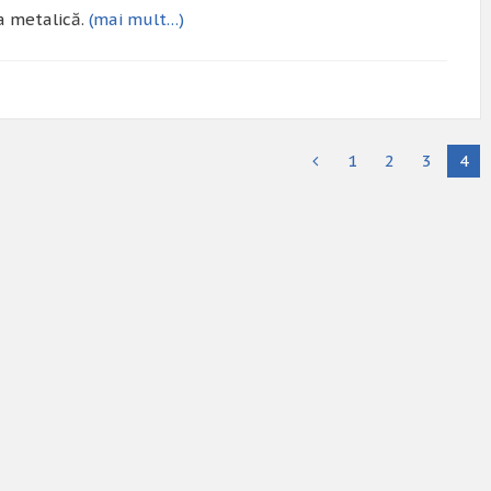
ra metalică.
(mai mult…)
1
2
3
4