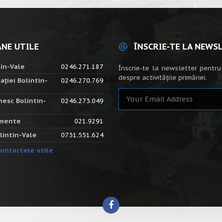
NE UTILE
ÎNSCRIE-TE LA NEWS
tin-Vale
0246.271.187
Înscrie-te la newsletter pentru
despre activitățile primăriei.
ației Bolintin-
0246.270.769
nesc Bolintin-
0246.273.049
amente
021.9291
lintin-Vale
0731.551.624
ontactele utile