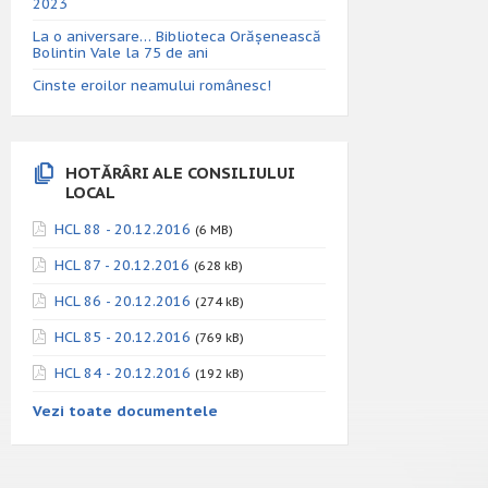
2023
La o aniversare… Biblioteca Orăşenească
Bolintin Vale la 75 de ani
Cinste eroilor neamului românesc!
HOTĂRÂRI ALE CONSILIULUI
LOCAL
HCL 88 - 20.12.2016
(6 MB)
HCL 87 - 20.12.2016
(628 kB)
HCL 86 - 20.12.2016
(274 kB)
HCL 85 - 20.12.2016
(769 kB)
HCL 84 - 20.12.2016
(192 kB)
Vezi toate documentele