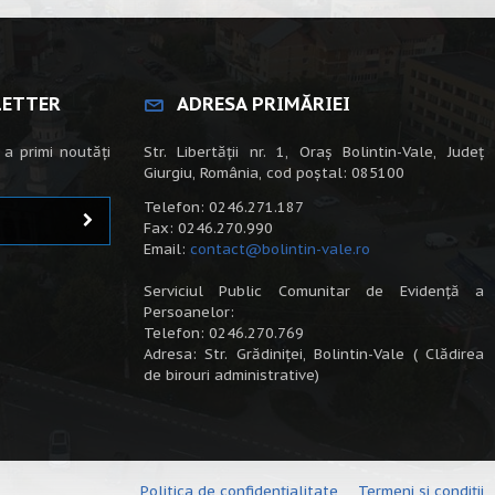
LETTER
ADRESA PRIMĂRIEI
 a primi noutăți
Str. Libertății nr. 1, Oraș Bolintin-Vale, Județ
Giurgiu, România, cod poștal: 085100
Telefon: 0246.271.187
Fax: 0246.270.990
Email:
contact@bolintin-vale.ro
Serviciul Public Comunitar de Evidență a
Persoanelor:
Telefon: 0246.270.769
Adresa: Str. Grădiniței, Bolintin-Vale ( Clădirea
de birouri administrative)
Politica de confidențialitate
Termeni și condiții