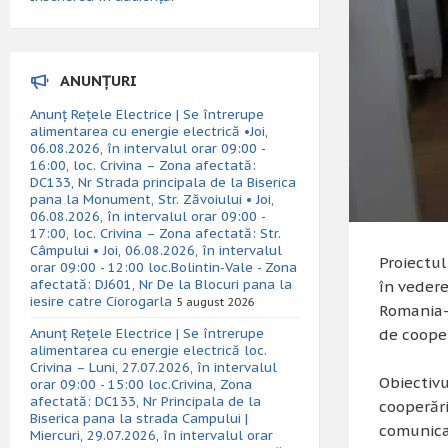
ANUNȚURI
Anunț Rețele Electrice | Se întrerupe
alimentarea cu energie electrică •Joi,
06.08.2026, în intervalul orar 09:00 -
16:00, loc. Crivina – Zona afectată:
DC133, Nr Strada principala de la Biserica
pana la Monument, Str. Zăvoiului • Joi,
06.08.2026, în intervalul orar 09:00 -
17:00, loc. Crivina – Zona afectată: Str.
Câmpului • Joi, 06.08.2026, în intervalul
Proiectul
orar 09:00 - 12:00 loc.Bolintin-Vale - Zona
afectată: DJ601, Nr De la Blocuri pana la
în vedere
iesire catre Ciorogarla
5 august 2026
Romania-B
Anunț Rețele Electrice | Se întrerupe
de cooper
alimentarea cu energie electrică loc.
Crivina – Luni, 27.07.2026, în intervalul
Obiectivu
orar 09:00 - 15:00 loc.Crivina, Zona
afectată: DC133, Nr Principala de la
cooperăr
Biserica pana la strada Campului |
comunicar
Miercuri, 29.07.2026, în intervalul orar