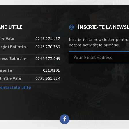
NE UTILE
ÎNSCRIE-TE LA NEWS
tin-Vale
0246.271.187
Înscrie-te la newsletter pentru
despre activitățile primăriei.
ației Bolintin-
0246.270.769
nesc Bolintin-
0246.273.049
amente
021.9291
lintin-Vale
0731.551.624
ontactele utile