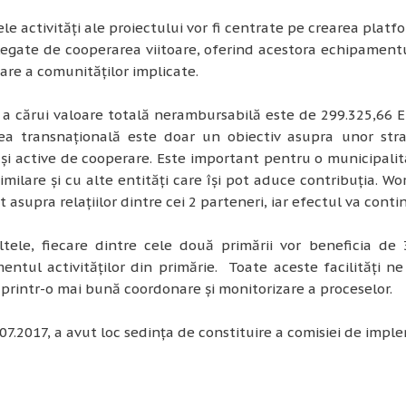
ele activități ale proiectului vor fi centrate pe crearea platf
legate de cooperarea viitoare, oferind acestora echipamen
are a comunităților implicate.
 a cărui valoare totală nerambursabilă este de 299.325,66 Eu
ea transnațională este doar un obiectiv asupra unor stra
 și active de cooperare. Este important pentru o municipalita
imilare și cu alte entități care își pot aduce contribuția. 
 asupra relațiilor dintre cei 2 parteneri, iar efectul va conti
altele, fiecare dintre cele două primării vor beneficia de
ntul activităților din primărie. Toate aceste facilități n
 printr-o mai bună coordonare și monitorizare a proceselor.
.07.2017, a avut loc sedința de constituire a comisiei de impl