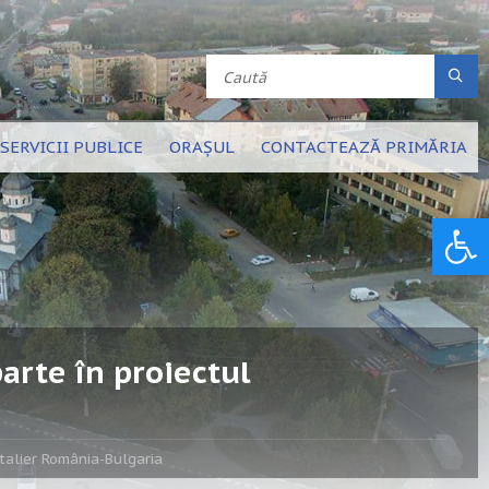
SERVICII PUBLICE
ORAȘUL
CONTACTEAZĂ PRIMĂRIA
Deschide bara de unelte
arte în proiectul
ntalier România-Bulgaria