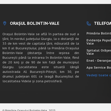
ORAȘUL BOLINTIN-VALE
TELEFOA
Primăria Bolin
Oraşul Bolintin-Vale se află în partea de sud a
ţării, în nordul judeţului Giurgiu, la o distanţă de
Evidența Popul
33 de km vest de capitala țării, măsurată de la
Vale
km 0 al Bucureștiului, până la Primăria Orașului
Spitalul Orășe
Bolintin-Vale (distanța între ieșirea din
Vale
București până la intrarea în Bolintin-Vale, fiind
Enel - Deranj
de 20 km) şi de 90 de km faţă de municipiul
Giurgiu. Localitatea este situată lângă
Apa Service Bo
autostrada A1 Bucureşti-Piteşti, km 30, pe
Vedeți toate c
drumul judeţean 601 ce leagă Bucureştiul de
localitatea Videle şi zona petroliferă.
Primăria Orașului Bolintin-Vale, 2025.
©