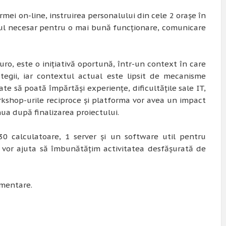
ormei on-line, instruirea personalului din cele 2 orașe în
tul necesar pentru o mai bună funcționare, comunicare
ro, este o inițiativă oportună, într-un context în care
tegii, iar contextul actual este lipsit de mecanisme
te să poată împărtăși experiențe, dificultățile sale IT,
Workshop-urile reciproce și platforma vor avea un impact
nua după finalizarea proiectului.
 30 calculatoare, 1 server și un software util pentru
e vor ajuta să îmbunătățim activitatea desfășurată de
ementare.