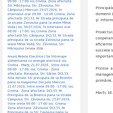
09:00 - 17:00 loc.Crivina, Zona afectată:
Str. Măceșului, Str. Zăvoiului, Str.
Principal
Câmpului | Miercuri, 29.07.2026, în
domenii 
intervalul orar 09:00 - 16:00 Crivina, Zona
afectată: DC133, Nr Strada principala de
și inform
la strada Zavoiului pana la iesire Mihai
Voda | Joi, 30.07.2026, în intervalul orar
09:00 - 17:00, loc.Crivina Zona
Proiectul
afectată:Str. Câmpului, DC133, Nr Strada
cooperar
principala de la strada Zavoiului pana la
eficiente
iesire Mihai Voda, Str. Zăvoiului, Str.
Măceșului
24 iulie 2026
succese s
important
Anunț Rețele Electrice | Se întrerupe
alimentarea cu energie electrică loc.
Crivina - Marți, 21.07.2026 , între orele
Printre 
09:00 - 17:00, loc. Crivina - Zona
afectata: Barajului, Str. Gârlei, DC133,
manageme
Alte detalii: Str principala de la Bolintin
primărie,
pana la magazinul Doi pasi Miercuri,
22.07.2026, între orele 09:00 - 17:00, loc.
Crivina - Zona afectata: DC133, Nr
Marti, 18
Principala de la Biserica pana la strada
Campului, Str. Zăvoiului Joi, 23.07.2026,
între orele 09:00 - 17:00 loc. Crivina -
Zona afectata: Zăvoiului, DC133, Nr
Principala de la Str Zavoiului pana la