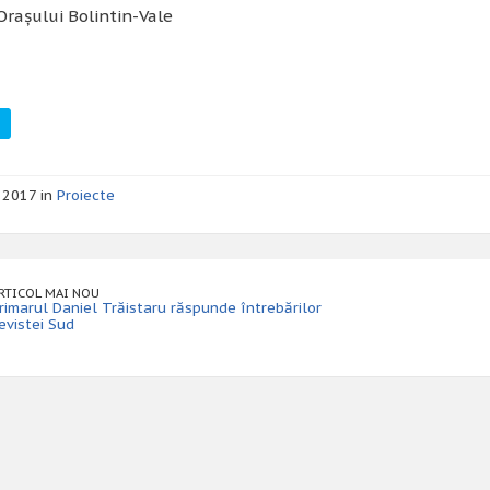
Orașului Bolintin-Vale
e 2017 in
Proiecte
RTICOL MAI NOU
rimarul Daniel Trăistaru răspunde întrebărilor
evistei Sud