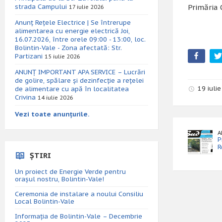
strada Campului
Primăria 
17 iulie 2026
Anunț Rețele Electrice | Se întrerupe
alimentarea cu energie electrică Joi,
16.07.2026, între orele 09:00 - 13:00, loc.
Bolintin-Vale - Zona afectată: Str.
Partizani
15 iulie 2026
ANUNȚ IMPORTANT APA SERVICE – Lucrări
de golire, spălare și dezinfecție a rețelei
19 iuli
de alimentare cu apă în localitatea
Crivina
14 iulie 2026
Vezi toate anunțurile.
A
P
R
ȘTIRI
Un proiect de Energie Verde pentru
orașul nostru, Bolintin-Vale!
Ceremonia de instalare a noului Consiliu
Local Bolintin-Vale
Informația de Bolintin-Vale – Decembrie