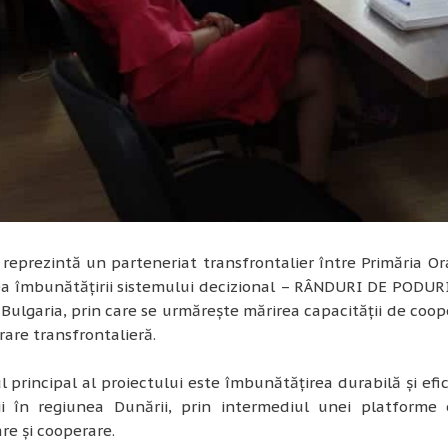
 reprezintă un parteneriat transfrontalier între Primăria Ora
a îmbunătățirii sistemului decizional – RÂNDURI DE PODURI 
ulgaria, prin care se urmărește mărirea capacității de coopera
are transfrontalieră.
l principal al proiectului este îmbunătățirea durabilă și efic
ii în regiunea Dunării, prin intermediul unei platforme
e și cooperare.