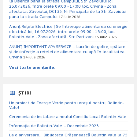
la Biserica pana la strada Campului, Str. Zăvoiului Joi,
23.07.2026, între orele 09:00 - 17:00 loc. Crivina - Zona
afectata: Zăvoiului, DC133, Nr Principala de la Str Zavoiului
pana la strada Campului
17 iulie 2026
Anunț Rețele Electrice | Se întrerupe alimentarea cu energie
electrică Joi, 16.07.2026, între orele 09:00 - 13:00, loc.
Bolintin-Vale - Zona afectată: Str. Partizani
15 iulie 2026
ANUNȚ IMPORTANT APA SERVICE – Lucrări de golire, spălare
și dezinfecție a rețelei de alimentare cu apă în localitatea
Crivina
14 iulie 2026
Vezi toate anunțurile.
ȘTIRI
Un proiect de Energie Verde pentru orașul nostru, Bolintin-
Vale!
Ceremonia de instalare a noului Consiliu Local Bolintin-Vale
Informația de Bolintin-Vale – Decembrie 2023
La o aniversare… Biblioteca Orăşenească Bolintin Vale la 75