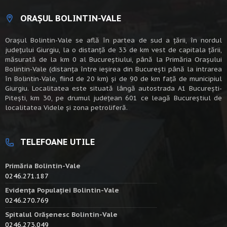
ORAȘUL BOLINTIN-VALE
Oraşul Bolintin-Vale se află în partea de sud a ţării, în nordul
judeţului Giurgiu, la o distanţă de 33 de km vest de capitala țării,
măsurată de la km 0 al Bucureștiului, până la Primăria Orașului
Bolintin-Vale (distanța între ieșirea din București până la intrarea
în Bolintin-Vale, fiind de 20 km) şi de 90 de km faţă de municipiul
Giurgiu. Localitatea este situată lângă autostrada A1 Bucureşti-
Piteşti, km 30, pe drumul judeţean 601 ce leagă Bucureştiul de
localitatea Videle şi zona petroliferă.
TELEFOANE UTILE
Primăria Bolintin-Vale
0246.271.187
Evidența Populației Bolintin-Vale
0246.270.769
Spitalul Orășenesc Bolintin-Vale
0246.273.049