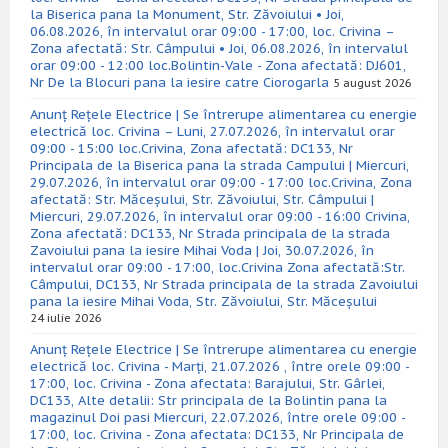
la Biserica pana la Monument, Str. Zăvoiului • Joi,
06.08.2026, în intervalul orar 09:00 - 17:00, loc. Crivina –
Zona afectată: Str. Câmpului • Joi, 06.08.2026, în intervalul
orar 09:00 - 12:00 loc.Bolintin-Vale - Zona afectată: DJ601,
Nr De la Blocuri pana la iesire catre Ciorogarla
5 august 2026
Anunț Rețele Electrice | Se întrerupe alimentarea cu energie
electrică loc. Crivina – Luni, 27.07.2026, în intervalul orar
09:00 - 15:00 loc.Crivina, Zona afectată: DC133, Nr
Principala de la Biserica pana la strada Campului | Miercuri,
29.07.2026, în intervalul orar 09:00 - 17:00 loc.Crivina, Zona
afectată: Str. Măceșului, Str. Zăvoiului, Str. Câmpului |
Miercuri, 29.07.2026, în intervalul orar 09:00 - 16:00 Crivina,
Zona afectată: DC133, Nr Strada principala de la strada
Zavoiului pana la iesire Mihai Voda | Joi, 30.07.2026, în
intervalul orar 09:00 - 17:00, loc.Crivina Zona afectată:Str.
Câmpului, DC133, Nr Strada principala de la strada Zavoiului
pana la iesire Mihai Voda, Str. Zăvoiului, Str. Măceșului
24 iulie 2026
Anunț Rețele Electrice | Se întrerupe alimentarea cu energie
electrică loc. Crivina - Marți, 21.07.2026 , între orele 09:00 -
17:00, loc. Crivina - Zona afectata: Barajului, Str. Gârlei,
DC133, Alte detalii: Str principala de la Bolintin pana la
magazinul Doi pasi Miercuri, 22.07.2026, între orele 09:00 -
17:00, loc. Crivina - Zona afectata: DC133, Nr Principala de