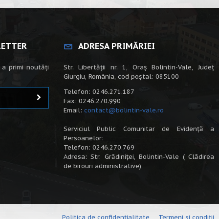
LETTER
ADRESA PRIMĂRIEI
 a primi noutăți
Str. Libertății nr. 1, Oraș Bolintin-Vale, Județ
Giurgiu, România, cod poștal: 085100
Telefon: 0246.271.187
Fax: 0246.270.990
Email:
contact@bolintin-vale.ro
Serviciul Public Comunitar de Evidență a
Persoanelor:
Telefon: 0246.270.769
Adresa: Str. Grădiniței, Bolintin-Vale ( Clădirea
de birouri administrative)
Politica de confidențialitate
Termeni și condiții