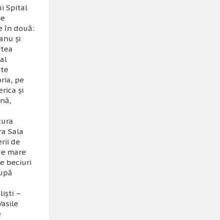
i Spital
ie
e în două:
anu şi
rtea
al
ste
ria, pe
rica şi
nă,
tura
ra Sala
rii de
de mare
e beciuri
după
işti –
Vasile
e