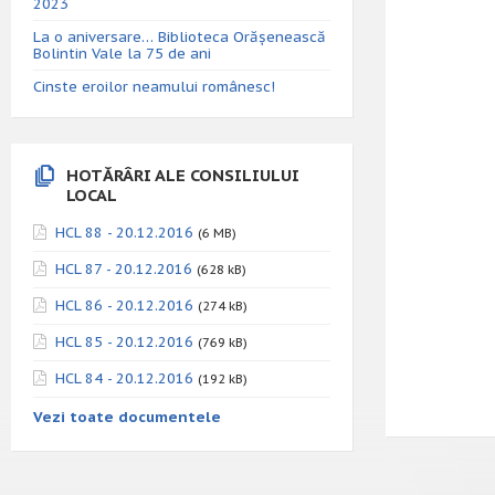
2023
La o aniversare… Biblioteca Orăşenească
Bolintin Vale la 75 de ani
Cinste eroilor neamului românesc!
HOTĂRÂRI ALE CONSILIULUI
LOCAL
HCL 88 - 20.12.2016
(6 MB)
HCL 87 - 20.12.2016
(628 kB)
HCL 86 - 20.12.2016
(274 kB)
HCL 85 - 20.12.2016
(769 kB)
HCL 84 - 20.12.2016
(192 kB)
Vezi toate documentele