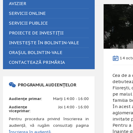
AVIZIER
SERVICII ONLINE
SERVICII PUBLICE
PROIECTE DE INVESTIȚII
INVESTEȘTE ÎN BOLINTIN-VALE
ORAȘUL BOLINTIN-VALE
14 oct
CONTACTEAZĂ PRIMĂRIA
Cea de a 
debutează
PROGRAMUL AUDIENȚELOR
Floreşti,
pe malul 
Audiențe primar:
Marți 14:00 - 16:00
familia b
În acest 
Audiențe
Joi 14:00 - 16:00
viceprimar:
aglomerat
invitate 
Pentru procedura privind înscrierea in
Pentru a 
audiență, vă rugăm consultați pagina
înainte d
Înscrierea în audiență
.