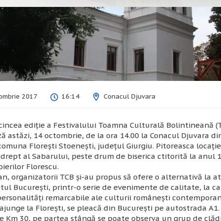
ombrie 2017
16:14
Conacul Djuvara
cincea ediţie a
Festivalului Toamna Culturală Bolintineană
(
 astăzi, 14 octombrie, de la ora 14.00 la Conacul Djuvara di
 comuna Floreşti Stoeneşti, judeţul Giurgiu. Pitoreasca locaţie
drept al Sabarului, peste drum de biserica ctitorită la anul 
oierilor Florescu.
an, organizatorii TCB şi-au propus să ofere o alternativă la a
ul Bucureşti, printr-o serie de evenimente de calitate, la ca
personalităţi remarcabile ale culturii româneşti contemporan
ajunge la Floreşti, se pleacă din Bucureşti pe autostrada A1.
e Km 30, pe partea stângă se poate observa un grup de clădi