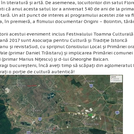
în literatură şi artă
. De asemenea, locuitorilor din satul Flore
ti că anul acesta satul lor a aniversat 540 de ani de la prim
ră. Un alt punct de interes al programului acestei zile va f
a, în premieră, a filmului documentar
Origini – Bolintin, tăr
orii acestui eveniment inclus
Festivalului Toamna Culturală
eană 2017
sunt
Asociaţia pentru Cultură şi Tradiţie Istorică
eanu
şi revista
Sud
, cu sprijinul Consiliului Local şi Primăriei or
Vale (primar Daniel Trăistaru) şi implicarea Primăriei comunei 
 (primar Marius Niţescu) şi d-lui Gheorghe Balcan.
ragi bucureşteni, încă aveţi timp să scăpaţi din aglomeratul
uraţi o porţie de cultură autentică!