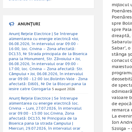
mijlocul 
Poenăresc
Poenăresc
spre Boli
ANUNȚURI
spre Pala
Anunț Rețele Electrice | Se întrerupe
dreaptă, 
alimentarea cu energie electrică •Joi,
Sabarului
06.08.2026, în intervalul orar 09:00 -
Sabar”, o
16:00, loc. Crivina – Zona afectată:
DC133, Nr Strada principala de la Biserica
stânga şo
pana la Monument, Str. Zăvoiului • Joi,
conacul G
06.08.2026, în intervalul orar 09:00 -
maiestuos
17:00, loc. Crivina – Zona afectată: Str.
program
Câmpului • Joi, 06.08.2026, în intervalul
deosebită
orar 09:00 - 12:00 loc.Bolintin-Vale - Zona
afectată: DJ601, Nr De la Blocuri pana la
de specta
iesire catre Ciorogarla
5 august 2026
odinioară
valoare b
Anunț Rețele Electrice | Se întrerupe
alimentarea cu energie electrică loc.
de epocă 
Crivina – Luni, 27.07.2026, în intervalul
remarca u
orar 09:00 - 15:00 loc.Crivina, Zona
La evenim
afectată: DC133, Nr Principala de la
Ion Andre
Biserica pana la strada Campului |
Szolga – 
Miercuri, 29.07.2026, în intervalul orar