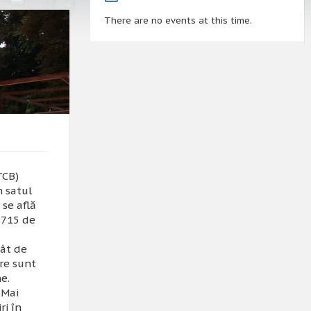
There are no events at this time.
TCB)
n satul
 se află
1715 de
tât de
re sunt
e.
 Mai
ri în