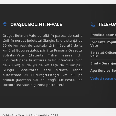
ORAȘUL BOLINTIN-VALE
TELEFOA
Primăria Bolin
Oraşul Bolintin-Vale se află în partea de sud a
ţării, în nordul judeţului Giurgiu, la o distanţă de
Evidența Popul
33 de km vest de capitala țării, măsurată de la
Vale
km 0 al Bucureștiului, până la Primăria Orașului
Spitalul Orășe
Bolintin-Vale (distanța între ieșirea din
Vale
București până la intrarea în Bolintin-Vale, fiind
Enel - Deranj
de 20 km) şi de 90 de km faţă de municipiul
Giurgiu. Localitatea este situată lângă
Apa Service Bo
autostrada A1 Bucureşti-Piteşti, km 30, pe
Vedeți toate c
drumul judeţean 601 ce leagă Bucureştiul de
localitatea Videle şi zona petroliferă.
Primăria Orașului Bolintin-Vale, 2025.
©