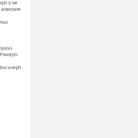
şti li se
a atestare
i
âmul
aşului
Floreşti
 Bucureşti