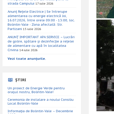
strada Campului
17 iulie 2026
Anunț Rețele Electrice | Se întrerupe
alimentarea cu energie electrică Joi,
16.07.2026, între orele 09:00 - 13:00, loc.
Bolintin-Vale - Zona afectată: Str.
Partizani
15 iulie 2026
ANUNȚ IMPORTANT APA SERVICE – Lucrări
de golire, spălare și dezinfecție a rețelei
de alimentare cu apă în localitatea
Crivina
14 iulie 2026
Vezi toate anunțurile.
ȘTIRI
Un proiect de Energie Verde pentru
orașul nostru, Bolintin-Vale!
Ceremonia de instalare a noului Consiliu
Local Bolintin-Vale
Informația de Bolintin-Vale – Decembrie