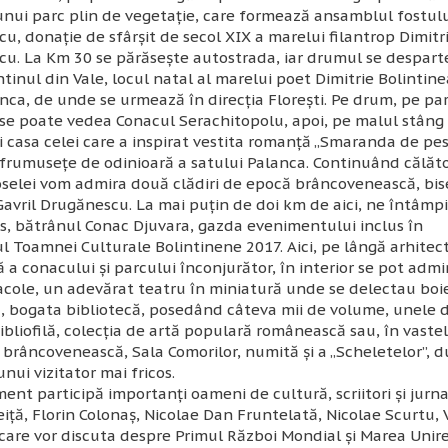
unui parc plin de vegetaţie, care formează ansamblul fostulu
u, donaţie de sfârşit de secol XIX a marelui filantrop Dimitr
u. La Km 30 se părăseşte autostrada, iar drumul se despart
ntinul din Vale, locul natal al marelui poet Dimitrie Bolintine
nca, de unde se urmează în direcţia Floreşti. Pe drum, pe pa
se poate vedea Conacul Serachitopolu, apoi, pe malul stâng 
 casa celei care a inspirat vestita romanţă „Smaranda de pe
 frumuseţe de odinioară a satului Palanca. Continuând călăto
selei vom admira două clădiri de epocă brâncovenească, bise
avril Drugănescu. La mai puţin de doi km de aici, ne întâmpi
, bătrânul Conac Djuvara, gazda evenimentului inclus în
ul
Toamnei Culturale Bolintinene 2017
. Aici, pe lângă arhitec
 a conacului şi parcului înconjurător, în interior se pot admi
cole, un adevărat teatru în miniatură unde se delectau boie
, bogata bibliotecă, posedând câteva mii de volume, unele 
ibliofilă, colecţia de artă populară românească sau, în vastel
brâncovenească, Sala Comorilor, numită şi a „Scheletelor”, 
nui vizitator mai fricos.
ent participă importanţi oameni de cultură, scriitori şi jurnal
iţă, Florin Colonaş, Nicolae Dan Fruntelată, Nicolae Scurtu, 
care vor discuta despre
Primul Război Mondial şi Marea Unir