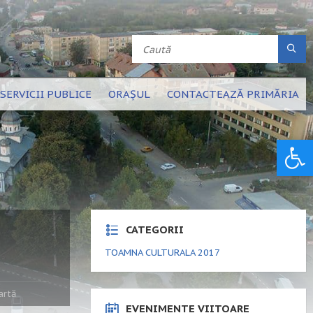
SERVICII PUBLICE
ORAȘUL
CONTACTEAZĂ PRIMĂRIA
Deschide bara de unelte
CATEGORII
TOAMNA CULTURALA 2017
artă
EVENIMENTE VIITOARE