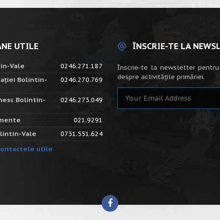
NE UTILE
ÎNSCRIE-TE LA NEWS
tin-Vale
0246.271.187
Înscrie-te la newsletter pentru
despre activitățile primăriei.
ației Bolintin-
0246.270.769
nesc Bolintin-
0246.273.049
amente
021.9291
lintin-Vale
0731.551.624
ontactele utile