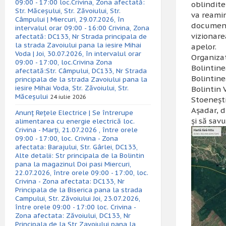
09:00 - 17:00 loc.Crivina, Zona afectată:
oblindite 
Str. Măceșului, Str. Zăvoiului, Str.
va reamin
Câmpului | Miercuri, 29.07.2026, în
documenta
intervalul orar 09:00 - 16:00 Crivina, Zona
vizionare
afectată: DC133, Nr Strada principala de
la strada Zavoiului pana la iesire Mihai
apelor
.
Voda | Joi, 30.07.2026, în intervalul orar
Organizat
09:00 - 17:00, loc.Crivina Zona
Bolintin
afectată:Str. Câmpului, DC133, Nr Strada
Bolintin
principala de la strada Zavoiului pana la
iesire Mihai Voda, Str. Zăvoiului, Str.
Bolintin 
Măceșului
24 iulie 2026
Stoeneşti
Aşadar, d
Anunț Rețele Electrice | Se întrerupe
şi să sav
alimentarea cu energie electrică loc.
Crivina - Marți, 21.07.2026 , între orele
09:00 - 17:00, loc. Crivina - Zona
afectata: Barajului, Str. Gârlei, DC133,
Alte detalii: Str principala de la Bolintin
pana la magazinul Doi pasi Miercuri,
22.07.2026, între orele 09:00 - 17:00, loc.
Crivina - Zona afectata: DC133, Nr
Principala de la Biserica pana la strada
Campului, Str. Zăvoiului Joi, 23.07.2026,
între orele 09:00 - 17:00 loc. Crivina -
Zona afectata: Zăvoiului, DC133, Nr
Principala de la Str Zavoiului pana la