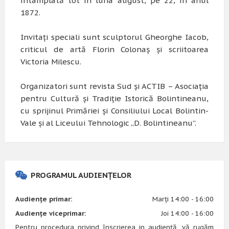
întâmplată tot în luna august, pe 22, în anul
1872.
Invitaţi speciali sunt sculptorul Gheorghe Iacob,
criticul de artă Florin Colonaş şi scriitoarea
Victoria Milescu.
Organizatori sunt revista
Sud
şi ACTIB – Asociaţia
pentru Cultură şi Tradiţie Istorică Bolintineanu,
cu sprijinul Primăriei şi Consiliului Local Bolintin-
Vale şi al Liceului Tehnologic „D. Bolintineanu”.
PROGRAMUL AUDIENȚELOR
Audiențe primar:
Marți 14:00 - 16:00
Audiențe viceprimar:
Joi 14:00 - 16:00
Pentru procedura privind înscrierea in audiență, vă rugăm