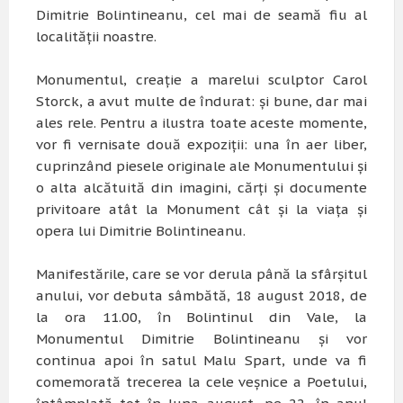
Dimitrie Bolintineanu, cel mai de seamă fiu al
localităţii noastre.
Monumentul, creaţie a marelui sculptor Carol
Storck, a avut multe de îndurat: şi bune, dar mai
ales rele. Pentru a ilustra toate aceste momente,
vor fi vernisate două expoziţii: una în aer liber,
cuprinzând piesele originale ale Monumentului şi
o alta alcătuită din imagini, cărţi şi documente
privitoare atât la Monument cât şi la viaţa şi
opera lui Dimitrie Bolintineanu.
Manifestările, care se vor derula până la sfârşitul
anului, vor debuta sâmbătă, 18 august 2018, de
la ora 11.00, în Bolintinul din Vale, la
Monumentul Dimitrie Bolintineanu şi vor
continua apoi în satul Malu Spart, unde va fi
comemorată trecerea la cele veşnice a Poetului,