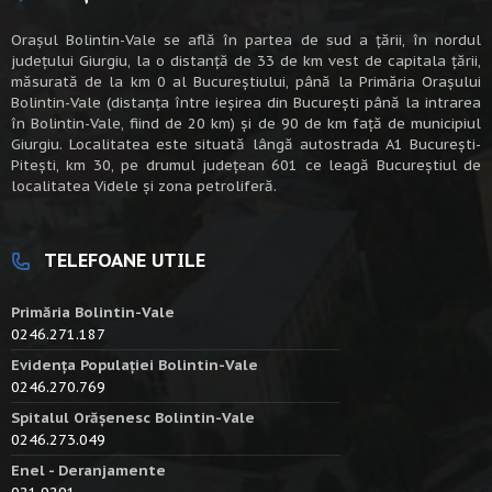
Oraşul Bolintin-Vale se află în partea de sud a ţării, în nordul
judeţului Giurgiu, la o distanţă de 33 de km vest de capitala țării,
măsurată de la km 0 al Bucureștiului, până la Primăria Orașului
Bolintin-Vale (distanța între ieșirea din București până la intrarea
în Bolintin-Vale, fiind de 20 km) şi de 90 de km faţă de municipiul
Giurgiu. Localitatea este situată lângă autostrada A1 Bucureşti-
Piteşti, km 30, pe drumul judeţean 601 ce leagă Bucureştiul de
localitatea Videle şi zona petroliferă.
TELEFOANE UTILE
Primăria Bolintin-Vale
0246.271.187
Evidența Populației Bolintin-Vale
0246.270.769
Spitalul Orășenesc Bolintin-Vale
0246.273.049
Enel - Deranjamente