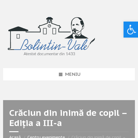
Deschide bara de unelte
MENIU
Crăciun din inimă de copil –
Ediția a III-a
Acasă
Centru evenimente
Crăciun din inimă de copil –