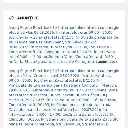
ANUNȚURI
Anunț Rețele Electrice | Se întrerupe alimentarea cu energie
electrică •Joi, 06.08.2026, în intervalul orar 09:00 - 16:00,
loc. Crivina – Zona afectată: DC133, Nr Strada principala de
la Biserica pana la Monument, Str. Zăvoiului • Joi,
06.08.2026, în intervalul orar 09:00 - 17:00, loc. Crivina –
Zona afectată: Str. Câmpului • Joi, 06.08.2026, în intervalul
orar 09:00 - 12:00 loc.Bolintin-Vale - Zona afectată: DJ601,
Nr De la Blocuri pana la iesire catre Ciorogarla
5 august 2026
Anunț Rețele Electrice | Se întrerupe alimentarea cu energie
electrică loc. Crivina – Luni, 27.07.2026, în intervalul orar
09:00 - 15:00 loc.Crivina, Zona afectată: DC133, Nr
Principala de la Biserica pana la strada Campului | Miercuri,
29.07.2026, în intervalul orar 09:00 - 17:00 loc.Crivina, Zona
afectată: Str. Măceșului, Str. Zăvoiului, Str. Câmpului |
Miercuri, 29.07.2026, în intervalul orar 09:00 - 16:00 Crivina,
Zona afectată: DC133, Nr Strada principala de la strada
Zavoiului pana la iesire Mihai Voda | Joi, 30.07.2026, în
intervalul orar 09:00 - 17:00, loc.Crivina Zona afectată:Str.
Câmpului, DC133, Nr Strada principala de la strada Zavoiului
pana la iesire Mihai Voda, Str. Zăvoiului, Str. Măceșului