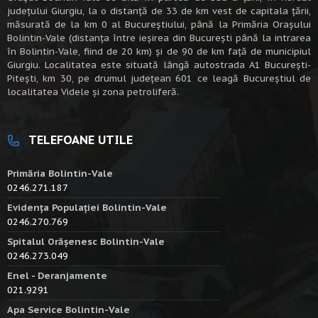
judeţului Giurgiu, la o distanţă de 33 de km vest de capitala țării,
măsurată de la km 0 al Bucureștiului, până la Primăria Orașului
Bolintin-Vale (distanța între ieșirea din București până la intrarea
în Bolintin-Vale, fiind de 20 km) şi de 90 de km faţă de municipiul
Giurgiu. Localitatea este situată lângă autostrada A1 Bucureşti-
Piteşti, km 30, pe drumul judeţean 601 ce leagă Bucureştiul de
localitatea Videle şi zona petroliferă.
TELEFOANE UTILE
Primăria Bolintin-Vale
0246.271.187
Evidența Populației Bolintin-Vale
0246.270.769
Spitalul Orășenesc Bolintin-Vale
0246.273.049
Enel - Deranjamente
021.9291
Apa Service Bolintin-Vale