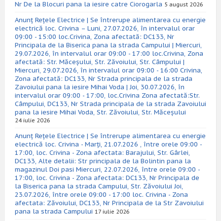
Nr De la Blocuri pana la iesire catre Ciorogarla
5 august 2026
Anunț Rețele Electrice | Se întrerupe alimentarea cu energie
electrică loc. Crivina – Luni, 27.07.2026, în intervalul orar
09:00 - 15:00 loc.Crivina, Zona afectată: DC133, Nr
Principala de la Biserica pana la strada Campului | Miercuri,
29.07.2026, în intervalul orar 09:00 - 17:00 loc.Crivina, Zona
afectată: Str. Măceșului, Str. Zăvoiului, Str. Câmpului |
Miercuri, 29.07.2026, în intervalul orar 09:00 - 16:00 Crivina,
Zona afectată: DC133, Nr Strada principala de la strada
Zavoiului pana la iesire Mihai Voda | Joi, 30.07.2026, în
intervalul orar 09:00 - 17:00, loc.Crivina Zona afectată:Str.
Câmpului, DC133, Nr Strada principala de la strada Zavoiului
pana la iesire Mihai Voda, Str. Zăvoiului, Str. Măceșului
24 iulie 2026
Anunț Rețele Electrice | Se întrerupe alimentarea cu energie
electrică loc. Crivina - Marți, 21.07.2026 , între orele 09:00 -
17:00, loc. Crivina - Zona afectata: Barajului, Str. Gârlei,
DC133, Alte detalii: Str principala de la Bolintin pana la
magazinul Doi pasi Miercuri, 22.07.2026, între orele 09:00 -
17:00, loc. Crivina - Zona afectata: DC133, Nr Principala de
la Biserica pana la strada Campului, Str. Zăvoiului Joi,
23.07.2026, între orele 09:00 - 17:00 loc. Crivina - Zona
afectata: Zăvoiului, DC133, Nr Principala de la Str Zavoiului
pana la strada Campului
17 iulie 2026