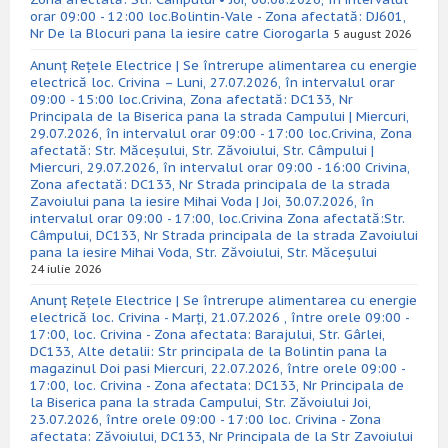
orar 09:00 - 12:00 loc.Bolintin-Vale - Zona afectată: DJ601,
Nr De la Blocuri pana la iesire catre Ciorogarla
5 august 2026
Anunț Rețele Electrice | Se întrerupe alimentarea cu energie
electrică loc. Crivina – Luni, 27.07.2026, în intervalul orar
09:00 - 15:00 loc.Crivina, Zona afectată: DC133, Nr
Principala de la Biserica pana la strada Campului | Miercuri,
29.07.2026, în intervalul orar 09:00 - 17:00 loc.Crivina, Zona
afectată: Str. Măceșului, Str. Zăvoiului, Str. Câmpului |
Miercuri, 29.07.2026, în intervalul orar 09:00 - 16:00 Crivina,
Zona afectată: DC133, Nr Strada principala de la strada
Zavoiului pana la iesire Mihai Voda | Joi, 30.07.2026, în
intervalul orar 09:00 - 17:00, loc.Crivina Zona afectată:Str.
Câmpului, DC133, Nr Strada principala de la strada Zavoiului
pana la iesire Mihai Voda, Str. Zăvoiului, Str. Măceșului
24 iulie 2026
Anunț Rețele Electrice | Se întrerupe alimentarea cu energie
electrică loc. Crivina - Marți, 21.07.2026 , între orele 09:00 -
17:00, loc. Crivina - Zona afectata: Barajului, Str. Gârlei,
DC133, Alte detalii: Str principala de la Bolintin pana la
magazinul Doi pasi Miercuri, 22.07.2026, între orele 09:00 -
17:00, loc. Crivina - Zona afectata: DC133, Nr Principala de
la Biserica pana la strada Campului, Str. Zăvoiului Joi,
23.07.2026, între orele 09:00 - 17:00 loc. Crivina - Zona
afectata: Zăvoiului, DC133, Nr Principala de la Str Zavoiului