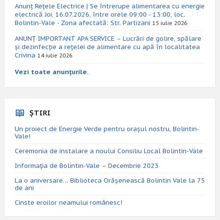
Anunț Rețele Electrice | Se întrerupe alimentarea cu energie
electrică Joi, 16.07.2026, între orele 09:00 - 13:00, loc.
Bolintin-Vale - Zona afectată: Str. Partizani
15 iulie 2026
ANUNȚ IMPORTANT APA SERVICE – Lucrări de golire, spălare
și dezinfecție a rețelei de alimentare cu apă în localitatea
Crivina
14 iulie 2026
Vezi toate anunțurile.
ȘTIRI
Un proiect de Energie Verde pentru orașul nostru, Bolintin-
Vale!
Ceremonia de instalare a noului Consiliu Local Bolintin-Vale
Informația de Bolintin-Vale – Decembrie 2023
La o aniversare… Biblioteca Orăşenească Bolintin Vale la 75
de ani
Cinste eroilor neamului românesc!