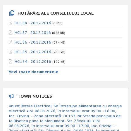
HOTĂRÂRI ALE CONSILIULUI LOCAL
HCL 88 - 20.12.2016
(6 MB)
HCL 87 - 20.12.2016
(628 kB)
HCL 86 - 20.12.2016
(274 kB)
HCL 85 - 20.12.2016
(769 kB)
HCL 84 - 20.12.2016
(192 kB)
Vezi toate documentele
TOWN NOTICES
Anunț Rețele Electrice | Se întrerupe alimentarea cu energie
electrică •Joi, 06.08.2026, în intervalul orar 09:00 - 16:00,
loc. Crivina – Zona afectată: DC133, Nr Strada principala de
la Biserica pana la Monument, Str. Zăvoiului • Joi,
06.08.2026, în intervalul orar 09:00 - 17:00, loc. Crivina –
Zona afectată: Str. Câmpului • Joi, 06.08.2026, în intervalul