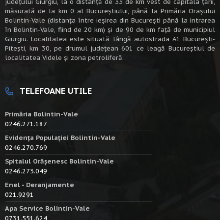
judeţului Giurgiu, la o distanţă de 33 de km vest de capitala țării,
măsurată de la km 0 al Bucureștiului, până la Primăria Orașului
Bolintin-Vale (distanța între ieșirea din București până la intrarea
în Bolintin-Vale, fiind de 20 km) şi de 90 de km faţă de municipiul
Giurgiu. Localitatea este situată lângă autostrada A1 Bucureşti-
Piteşti, km 30, pe drumul judeţean 601 ce leagă Bucureştiul de
localitatea Videle şi zona petroliferă.
TELEFOANE UTILE
Primăria Bolintin-Vale
0246.271.187
Evidența Populației Bolintin-Vale
0246.270.769
Spitalul Orășenesc Bolintin-Vale
0246.273.049
Enel - Deranjamente
021.9291
Apa Service Bolintin-Vale
0731.551.624