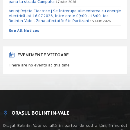
pana la strada Campului
17 iulie 2026
Anunț Rețele Electrice | Se întrerupe alimentarea cu energie
electrică Joi, 16.07.2026, între orele 09:00 - 13:00, loc.
Bolintin-Vale - Zona afectată: Str. Partizani
15 iulie 2026
See All Notices
EVENIMENTE VIITOARE
There are no events at this time.
ORAȘUL BOLINTIN-VALE
Oraşul Bolintin-Vale se află în partea de sud a ţării, în nordul