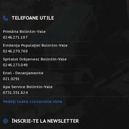
TELEFOANE UTILE
Primăria Bolintin-Vale
0246.271.187
Evidența Populației Bolintin-Vale
0246.270.769
Spitalul Orășenesc Bolintin-Vale
0246.273.049
Enel - Deranjamente
021.9291
Apa Service Bolintin-Vale
0731.551.624
Vedeți toate contactele utile
ÎNSCRIE-TE LA NEWSLETTER