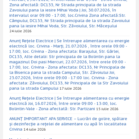
Zona afectată: DC133, Nr Strada principala de la strada
Zavoiului pana la iesire Mihai Voda | Joi, 30.07.2026, în
intervalul orar 09:00 - 17:00, loc.Crivina Zona afectată:Str.
Câmpului, DC133, Nr Strada principala de la strada Zavoiului
pana la iesire Mihai Voda, Str. Zăvoiului, Str. Măceșului
24 iulie 2026
Anunț Rețele Electrice | Se întrerupe alimentarea cu energie
electrică loc. Crivina - Marți, 21.07.2026 , între orele 09:00 -
17:00, loc. Crivina - Zona afectata: Barajului, Str. Gârlei,
DC133, Alte detalii: Str principala de la Bolintin pana la
magazinul Doi pasi Miercuri, 22.07.2026, între orele 09:00 -
17:00, loc. Crivina - Zona afectata: DC133, Nr Principala de
la Biserica pana la strada Campului, Str. Zăvoiului Joi,
23.07.2026, între orele 09:00 - 17:00 loc. Crivina - Zona
afectata: Zăvoiului, DC133, Nr Principala de la Str Zavoiului
pana la strada Campului
17 iulie 2026
Anunț Rețele Electrice | Se întrerupe alimentarea cu energie
electrică Joi, 16.07.2026, între orele 09:00 - 13:00, loc.
Bolintin-Vale - Zona afectată: Str. Partizani
15 iulie 2026
ANUNȚ IMPORTANT APA SERVICE – Lucrări de golire, spălare
și dezinfecție a rețelei de alimentare cu apă în localitatea
Crivina
14 iulie 2026