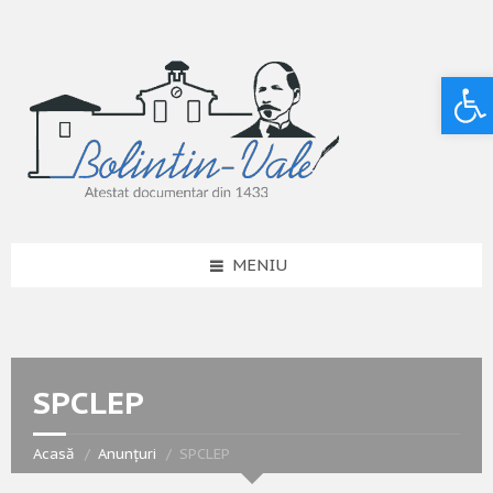
Deschide bara de unelte
MENIU
SPCLEP
Acasă
Anunțuri
SPCLEP