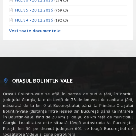
HCL 86 - 20.12.2016
(274 kB)
HCL 85 - 20.12.2016
(769 kB)
HCL 84 - 20.12.2016
(192 kB)
Vezi toate documentele
ORAȘUL BOLINTIN-VALE
Oraşul Bolintin-Vale se află în partea de sud a ţării, în nordul
judeţului Giurgiu, la o distanţă de 33 de km vest de capitala țării,
măsurată de la km 0 al Bucureștiului, până la Primăria Orașului
Bolintin-Vale (distanța între ieșirea din București până la intrarea
în Bolintin-Vale, fiind de 20 km) şi de 90 de km faţă de municipiul
Giurgiu. Localitatea este situată lângă autostrada A1 Bucureşti-
Piteşti, km 30, pe drumul judeţean 601 ce leagă Bucureştiul de
localitatea Videle şi zona petroliferă.