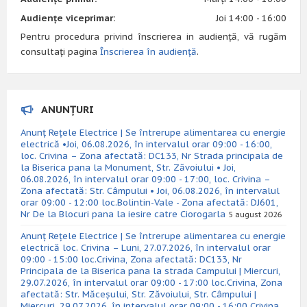
Audiențe viceprimar:
Joi 14:00 - 16:00
Pentru procedura privind înscrierea in audiență, vă rugăm
consultați pagina
Înscrierea în audiență
.
ANUNȚURI
Anunț Rețele Electrice | Se întrerupe alimentarea cu energie
electrică •Joi, 06.08.2026, în intervalul orar 09:00 - 16:00,
loc. Crivina – Zona afectată: DC133, Nr Strada principala de
la Biserica pana la Monument, Str. Zăvoiului • Joi,
06.08.2026, în intervalul orar 09:00 - 17:00, loc. Crivina –
Zona afectată: Str. Câmpului • Joi, 06.08.2026, în intervalul
orar 09:00 - 12:00 loc.Bolintin-Vale - Zona afectată: DJ601,
Nr De la Blocuri pana la iesire catre Ciorogarla
5 august 2026
Anunț Rețele Electrice | Se întrerupe alimentarea cu energie
electrică loc. Crivina – Luni, 27.07.2026, în intervalul orar
09:00 - 15:00 loc.Crivina, Zona afectată: DC133, Nr
Principala de la Biserica pana la strada Campului | Miercuri,
29.07.2026, în intervalul orar 09:00 - 17:00 loc.Crivina, Zona
afectată: Str. Măceșului, Str. Zăvoiului, Str. Câmpului |
Miercuri, 29.07.2026, în intervalul orar 09:00 - 16:00 Crivina,