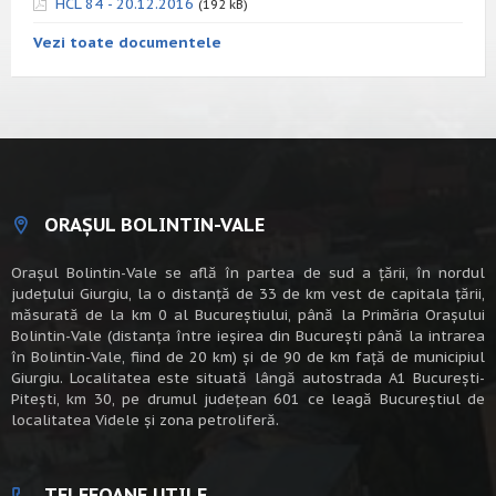
HCL 84 - 20.12.2016
(192 kB)
Vezi toate documentele
ORAȘUL BOLINTIN-VALE
Oraşul Bolintin-Vale se află în partea de sud a ţării, în nordul
judeţului Giurgiu, la o distanţă de 33 de km vest de capitala țării,
măsurată de la km 0 al Bucureștiului, până la Primăria Orașului
Bolintin-Vale (distanța între ieșirea din București până la intrarea
în Bolintin-Vale, fiind de 20 km) şi de 90 de km faţă de municipiul
Giurgiu. Localitatea este situată lângă autostrada A1 Bucureşti-
Piteşti, km 30, pe drumul judeţean 601 ce leagă Bucureştiul de
localitatea Videle şi zona petroliferă.
TELEFOANE UTILE