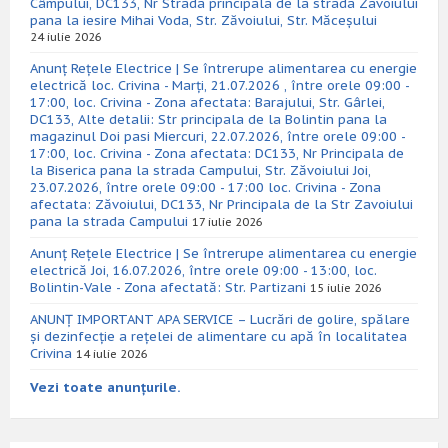
Câmpului, DC133, Nr Strada principala de la strada Zavoiului
pana la iesire Mihai Voda, Str. Zăvoiului, Str. Măceșului
24 iulie 2026
Anunț Rețele Electrice | Se întrerupe alimentarea cu energie
electrică loc. Crivina - Marți, 21.07.2026 , între orele 09:00 -
17:00, loc. Crivina - Zona afectata: Barajului, Str. Gârlei,
DC133, Alte detalii: Str principala de la Bolintin pana la
magazinul Doi pasi Miercuri, 22.07.2026, între orele 09:00 -
17:00, loc. Crivina - Zona afectata: DC133, Nr Principala de
la Biserica pana la strada Campului, Str. Zăvoiului Joi,
23.07.2026, între orele 09:00 - 17:00 loc. Crivina - Zona
afectata: Zăvoiului, DC133, Nr Principala de la Str Zavoiului
pana la strada Campului
17 iulie 2026
Anunț Rețele Electrice | Se întrerupe alimentarea cu energie
electrică Joi, 16.07.2026, între orele 09:00 - 13:00, loc.
Bolintin-Vale - Zona afectată: Str. Partizani
15 iulie 2026
ANUNȚ IMPORTANT APA SERVICE – Lucrări de golire, spălare
și dezinfecție a rețelei de alimentare cu apă în localitatea
Crivina
14 iulie 2026
Vezi toate anunțurile.