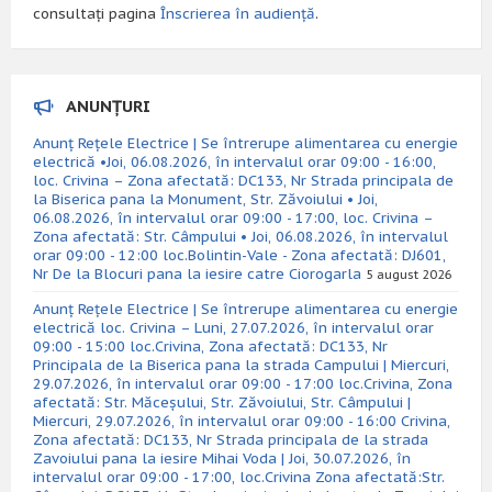
consultați pagina
Înscrierea în audiență
.
ANUNȚURI
Anunț Rețele Electrice | Se întrerupe alimentarea cu energie
electrică •Joi, 06.08.2026, în intervalul orar 09:00 - 16:00,
loc. Crivina – Zona afectată: DC133, Nr Strada principala de
la Biserica pana la Monument, Str. Zăvoiului • Joi,
06.08.2026, în intervalul orar 09:00 - 17:00, loc. Crivina –
Zona afectată: Str. Câmpului • Joi, 06.08.2026, în intervalul
orar 09:00 - 12:00 loc.Bolintin-Vale - Zona afectată: DJ601,
Nr De la Blocuri pana la iesire catre Ciorogarla
5 august 2026
Anunț Rețele Electrice | Se întrerupe alimentarea cu energie
electrică loc. Crivina – Luni, 27.07.2026, în intervalul orar
09:00 - 15:00 loc.Crivina, Zona afectată: DC133, Nr
Principala de la Biserica pana la strada Campului | Miercuri,
29.07.2026, în intervalul orar 09:00 - 17:00 loc.Crivina, Zona
afectată: Str. Măceșului, Str. Zăvoiului, Str. Câmpului |
Miercuri, 29.07.2026, în intervalul orar 09:00 - 16:00 Crivina,
Zona afectată: DC133, Nr Strada principala de la strada
Zavoiului pana la iesire Mihai Voda | Joi, 30.07.2026, în
intervalul orar 09:00 - 17:00, loc.Crivina Zona afectată:Str.