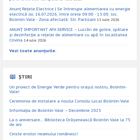
Anunț Rețele Electrice | Se întrerupe alimentarea cu energie
electrică Joi, 16.07.2026, între orele 09:00 - 13:00, loc.
Bolintin-Vale - Zona afectată: Str. Partizani
15 iulie 2026
ANUNȚ IMPORTANT APA SERVICE – Lucrări de golire, spălare
și dezinfecție a rețelei de alimentare cu apă în localitatea
Crivina
14 iulie 2026
Vezi toate anunțurile.
ȘTIRI
Un proiect de Energie Verde pentru orașul nostru, Bolintin-
Vale!
Ceremonia de instalare a noului Consiliu Local Bolintin-Vale
Informația de Bolintin-Vale – Decembrie 2023
La o aniversare… Biblioteca Orăşenească Bolintin Vale la 75
de ani
Cinste eroilor neamului românesc!