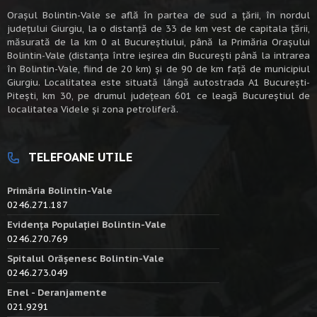
Oraşul Bolintin-Vale se află în partea de sud a ţării, în nordul
judeţului Giurgiu, la o distanţă de 33 de km vest de capitala țării,
măsurată de la km 0 al Bucureștiului, până la Primăria Orașului
Bolintin-Vale (distanța între ieșirea din București până la intrarea
în Bolintin-Vale, fiind de 20 km) şi de 90 de km faţă de municipiul
Giurgiu. Localitatea este situată lângă autostrada A1 Bucureşti-
Piteşti, km 30, pe drumul judeţean 601 ce leagă Bucureştiul de
localitatea Videle şi zona petroliferă.
TELEFOANE UTILE
Primăria Bolintin-Vale
0246.271.187
Evidența Populației Bolintin-Vale
0246.270.769
Spitalul Orășenesc Bolintin-Vale
0246.273.049
Enel - Deranjamente
021.9291