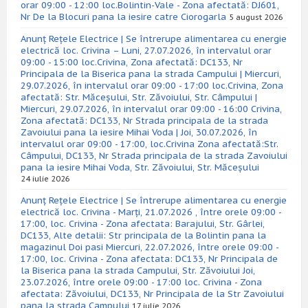
orar 09:00 - 12:00 loc.Bolintin-Vale - Zona afectată: DJ601,
Nr De la Blocuri pana la iesire catre Ciorogarla
5 august 2026
Anunț Rețele Electrice | Se întrerupe alimentarea cu energie
electrică loc. Crivina – Luni, 27.07.2026, în intervalul orar
09:00 - 15:00 loc.Crivina, Zona afectată: DC133, Nr
Principala de la Biserica pana la strada Campului | Miercuri,
29.07.2026, în intervalul orar 09:00 - 17:00 loc.Crivina, Zona
afectată: Str. Măceșului, Str. Zăvoiului, Str. Câmpului |
Miercuri, 29.07.2026, în intervalul orar 09:00 - 16:00 Crivina,
Zona afectată: DC133, Nr Strada principala de la strada
Zavoiului pana la iesire Mihai Voda | Joi, 30.07.2026, în
intervalul orar 09:00 - 17:00, loc.Crivina Zona afectată:Str.
Câmpului, DC133, Nr Strada principala de la strada Zavoiului
pana la iesire Mihai Voda, Str. Zăvoiului, Str. Măceșului
24 iulie 2026
Anunț Rețele Electrice | Se întrerupe alimentarea cu energie
electrică loc. Crivina - Marți, 21.07.2026 , între orele 09:00 -
17:00, loc. Crivina - Zona afectata: Barajului, Str. Gârlei,
DC133, Alte detalii: Str principala de la Bolintin pana la
magazinul Doi pasi Miercuri, 22.07.2026, între orele 09:00 -
17:00, loc. Crivina - Zona afectata: DC133, Nr Principala de
la Biserica pana la strada Campului, Str. Zăvoiului Joi,
23.07.2026, între orele 09:00 - 17:00 loc. Crivina - Zona
afectata: Zăvoiului, DC133, Nr Principala de la Str Zavoiului
pana la strada Campului
17 iulie 2026