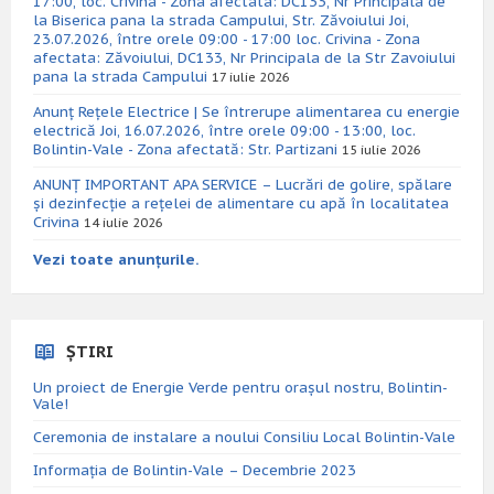
17:00, loc. Crivina - Zona afectata: DC133, Nr Principala de
la Biserica pana la strada Campului, Str. Zăvoiului Joi,
23.07.2026, între orele 09:00 - 17:00 loc. Crivina - Zona
afectata: Zăvoiului, DC133, Nr Principala de la Str Zavoiului
pana la strada Campului
17 iulie 2026
Anunț Rețele Electrice | Se întrerupe alimentarea cu energie
electrică Joi, 16.07.2026, între orele 09:00 - 13:00, loc.
Bolintin-Vale - Zona afectată: Str. Partizani
15 iulie 2026
ANUNȚ IMPORTANT APA SERVICE – Lucrări de golire, spălare
și dezinfecție a rețelei de alimentare cu apă în localitatea
Crivina
14 iulie 2026
Vezi toate anunțurile.
ȘTIRI
Un proiect de Energie Verde pentru orașul nostru, Bolintin-
Vale!
Ceremonia de instalare a noului Consiliu Local Bolintin-Vale
Informația de Bolintin-Vale – Decembrie 2023