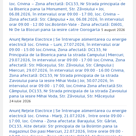
loc. Crivina – Zona afectată: DC133, Nr Strada principala de
la Biserica pana la Monument, Str. Zăvoiului • Joi,
06.08.2026, în intervalul orar 09:00 - 17:00, loc. Crivina –
Zona afectată: Str. Câmpului • Joi, 06.08.2026, în intervalul
orar 09:00 - 12:00 loc.Bolintin-Vale - Zona afectată: DJ601,
Nr De la Blocuri pana la iesire catre Ciorogarla
5 august 2026
Anunț Rețele Electrice | Se întrerupe alimentarea cu energie
electrică loc. Crivina – Luni, 27.07.2026, în intervalul orar
09:00 - 15:00 loc.Crivina, Zona afectată: DC133, Nr
Principala de la Biserica pana la strada Campului | Miercuri,
29.07.2026, în intervalul orar 09:00 - 17:00 loc.Crivina, Zona
afectată: Str. Măceșului, Str. Zăvoiului, Str. Câmpului |
Miercuri, 29.07.2026, în intervalul orar 09:00 - 16:00 Crivina,
Zona afectată: DC133, Nr Strada principala de la strada
Zavoiului pana la iesire Mihai Voda | Joi, 30.07.2026, în
intervalul orar 09:00 - 17:00, loc.Crivina Zona afectată:Str.
Câmpului, DC133, Nr Strada principala de la strada Zavoiului
pana la iesire Mihai Voda, Str. Zăvoiului, Str. Măceșului
24 iulie 2026
Anunț Rețele Electrice | Se întrerupe alimentarea cu energie
electrică loc. Crivina - Marți, 21.07.2026 , între orele 09:00 -
17:00, loc. Crivina - Zona afectata: Barajului, Str. Gârlei,
DC133, Alte detalii: Str principala de la Bolintin pana la
magazinul Doi pasi Miercuri, 22.07.2026, între orele 09:00 -