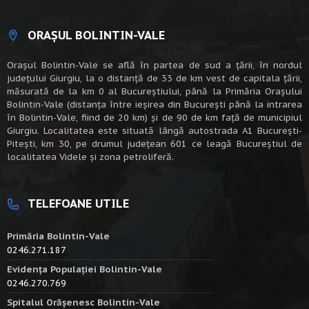
ORAȘUL BOLINTIN-VALE
Oraşul Bolintin-Vale se află în partea de sud a ţării, în nordul
judeţului Giurgiu, la o distanţă de 33 de km vest de capitala țării,
măsurată de la km 0 al Bucureștiului, până la Primăria Orașului
Bolintin-Vale (distanța între ieșirea din București până la intrarea
în Bolintin-Vale, fiind de 20 km) şi de 90 de km faţă de municipiul
Giurgiu. Localitatea este situată lângă autostrada A1 Bucureşti-
Piteşti, km 30, pe drumul judeţean 601 ce leagă Bucureştiul de
localitatea Videle şi zona petroliferă.
TELEFOANE UTILE
Primăria Bolintin-Vale
0246.271.187
Evidența Populației Bolintin-Vale
0246.270.769
Spitalul Orășenesc Bolintin-Vale