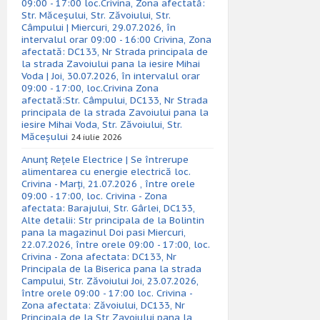
09:00 - 17:00 loc.Crivina, Zona afectată:
Str. Măceșului, Str. Zăvoiului, Str.
Câmpului | Miercuri, 29.07.2026, în
intervalul orar 09:00 - 16:00 Crivina, Zona
afectată: DC133, Nr Strada principala de
la strada Zavoiului pana la iesire Mihai
Voda | Joi, 30.07.2026, în intervalul orar
09:00 - 17:00, loc.Crivina Zona
afectată:Str. Câmpului, DC133, Nr Strada
principala de la strada Zavoiului pana la
iesire Mihai Voda, Str. Zăvoiului, Str.
Măceșului
24 iulie 2026
Anunț Rețele Electrice | Se întrerupe
alimentarea cu energie electrică loc.
Crivina - Marți, 21.07.2026 , între orele
09:00 - 17:00, loc. Crivina - Zona
afectata: Barajului, Str. Gârlei, DC133,
Alte detalii: Str principala de la Bolintin
pana la magazinul Doi pasi Miercuri,
22.07.2026, între orele 09:00 - 17:00, loc.
Crivina - Zona afectata: DC133, Nr
Principala de la Biserica pana la strada
Campului, Str. Zăvoiului Joi, 23.07.2026,
între orele 09:00 - 17:00 loc. Crivina -
Zona afectata: Zăvoiului, DC133, Nr
Principala de la Str Zavoiului pana la