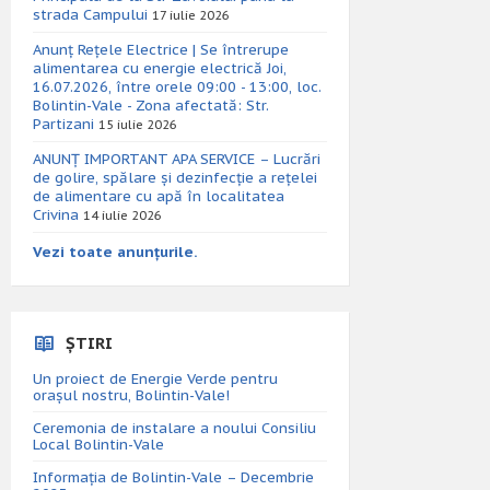
strada Campului
17 iulie 2026
Anunț Rețele Electrice | Se întrerupe
alimentarea cu energie electrică Joi,
16.07.2026, între orele 09:00 - 13:00, loc.
Bolintin-Vale - Zona afectată: Str.
Partizani
15 iulie 2026
ANUNȚ IMPORTANT APA SERVICE – Lucrări
de golire, spălare și dezinfecție a rețelei
de alimentare cu apă în localitatea
Crivina
14 iulie 2026
Vezi toate anunțurile.
ȘTIRI
Un proiect de Energie Verde pentru
orașul nostru, Bolintin-Vale!
Ceremonia de instalare a noului Consiliu
Local Bolintin-Vale
Informația de Bolintin-Vale – Decembrie