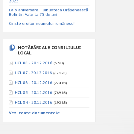
2023
La o aniversare… Biblioteca Orăşenească
Bolintin Vale la 75 de ani
Cinste eroilor neamului românesc!
HOTĂRÂRI ALE CONSILIULUI
LOCAL
HCL 88 - 20.12.2016
(6 MB)
HCL 87 - 20.12.2016
(628 kB)
HCL 86 - 20.12.2016
(274 kB)
HCL 85 - 20.12.2016
(769 kB)
HCL 84 - 20.12.2016
(192 kB)
Vezi toate documentele