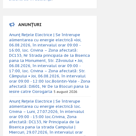
ANUNȚURI
Anunț Rețele Electrice | Se întrerupe
alimentarea cu energie electrică •Joi,
06.08.2026, în intervalul orar 09:00 -
16:00, loc. Crivina – Zona afectată:
DC133, Nr Strada principala de la Biserica
pana la Monument, Str. Zăvoiului • Joi,
06.08.2026, în intervalul orar 09:00 -
17:00, loc. Crivina – Zona afectată: Str.
Câmpului • Joi, 06.08.2026, în intervalul
orar 09:00 - 12:00 loc.Bolintin-Vale - Zona
afectată: DJ601, Nr De la Blocuri pana la
iesire catre Ciorogarla
5 august 2026
Anunț Rețele Electrice | Se întrerupe
alimentarea cu energie electrică loc.
Crivina – Luni, 27.07.2026, în intervalul
orar 09:00 - 15:00 loc.Crivina, Zona
afectată: DC133, Nr Principala de la
Biserica pana la strada Campului |
Miercuri, 29.07.2026, în intervalul orar