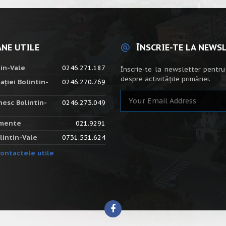
NE UTILE
ÎNSCRIE-TE LA NEWS
tin-Vale
0246.271.187
Înscrie-te la newsletter pentru
despre activitățile primăriei.
ației Bolintin-
0246.270.769
nesc Bolintin-
0246.273.049
amente
021.9291
lintin-Vale
0731.551.624
ontactele utile