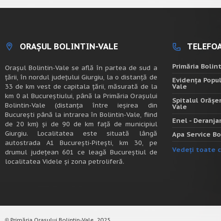
ORAȘUL BOLINTIN-VALE
TELEFOA
Primăria Bolin
Oraşul Bolintin-Vale se află în partea de sud a
ţării, în nordul judeţului Giurgiu, la o distanţă de
Evidența Popul
33 de km vest de capitala țării, măsurată de la
Vale
km 0 al Bucureștiului, până la Primăria Orașului
Spitalul Orășe
Bolintin-Vale (distanța între ieșirea din
Vale
București până la intrarea în Bolintin-Vale, fiind
Enel - Deranj
de 20 km) şi de 90 de km faţă de municipiul
Giurgiu. Localitatea este situată lângă
Apa Service Bo
autostrada A1 Bucureşti-Piteşti, km 30, pe
Vedeți toate c
drumul judeţean 601 ce leagă Bucureştiul de
localitatea Videle şi zona petroliferă.
Primăria Orașului Bolintin-Vale, 2025.
©