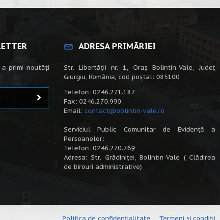
LETTER
ADRESA PRIMĂRIEI
 a primi noutăți
Str. Libertății nr. 1, Oraș Bolintin-Vale, Județ
Giurgiu, România, cod poștal: 085100
Telefon: 0246.271.187
Fax: 0246.270.990
Email:
contact@bolintin-vale.ro
Serviciul Public Comunitar de Evidență a
Persoanelor:
Telefon: 0246.270.769
Adresa: Str. Grădiniței, Bolintin-Vale ( Clădirea
de birouri administrative)
Politica de confidențialitate
Termeni și condiții