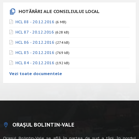
HOTĂRÂRI ALE CONSILIULUI LOCAL
HCL 88 - 20.12.2016
(6 MB)
HCL 87 - 20.12.2016
(628 kB)
HCL 86 - 20.12.2016
(274 kB)
HCL 85 - 20.12.2016
(769 kB)
HCL 84 - 20.12.2016
(192 kB)
Vezi toate documentele
ORAȘUL BOLINTIN-VALE
Oraşul Bolintin-Vale se află în partea de sud a ţării, în nordul