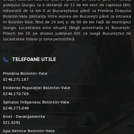
judeţului Giurgiu, la o distanţă de 33 de km vest de capitala țării,
măsurată de la km 0 al Bucureștiului, până la Primăria Orașului
Bolintin-Vale (distanța între ieșirea din București până la intrarea
în Bolintin-Vale, fiind de 20 km) şi de 90 de km faţă de municipiul
Giurgiu. Localitatea este situată lângă autostrada A1 Bucureşti-
Piteşti, km 30, pe drumul judeţean 601 ce leagă Bucureştiul de
localitatea Videle şi zona petroliferă.
TELEFOANE UTILE
Primăria Bolintin-Vale
0246.271.187
Evidența Populației Bolintin-Vale
0246.270.769
Spitalul Orășenesc Bolintin-Vale
0246.273.049
Enel - Deranjamente
021.9291
Apa Service Bolintin-Vale