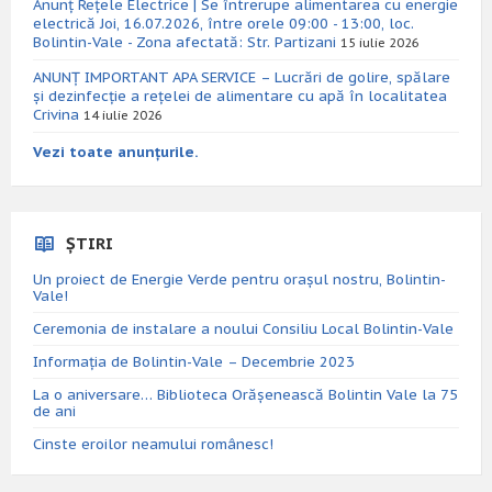
Anunț Rețele Electrice | Se întrerupe alimentarea cu energie
electrică Joi, 16.07.2026, între orele 09:00 - 13:00, loc.
Bolintin-Vale - Zona afectată: Str. Partizani
15 iulie 2026
ANUNȚ IMPORTANT APA SERVICE – Lucrări de golire, spălare
și dezinfecție a rețelei de alimentare cu apă în localitatea
Crivina
14 iulie 2026
Vezi toate anunțurile.
ȘTIRI
Un proiect de Energie Verde pentru orașul nostru, Bolintin-
Vale!
Ceremonia de instalare a noului Consiliu Local Bolintin-Vale
Informația de Bolintin-Vale – Decembrie 2023
La o aniversare… Biblioteca Orăşenească Bolintin Vale la 75
de ani
Cinste eroilor neamului românesc!