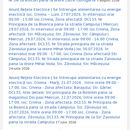
Nr De la Blocuri pana la iesire catre Ciorogarla
5 august 2026
Anunț Rețele Electrice | Se întrerupe alimentarea cu energie
electrică loc. Crivina – Luni, 27.07.2026, în intervalul orar
09:00 - 15:00 loc.Crivina, Zona afectată: DC133, Nr
Principala de la Biserica pana la strada Campului | Miercuri,
29.07.2026, în intervalul orar 09:00 - 17:00 loc.Crivina, Zona
afectată: Str. Măceșului, Str. Zăvoiului, Str. Câmpului |
Miercuri, 29.07.2026, în intervalul orar 09:00 - 16:00 Crivina,
Zona afectată: DC133, Nr Strada principala de la strada
Zavoiului pana la iesire Mihai Voda | Joi, 30.07.2026, în
intervalul orar 09:00 - 17:00, loc.Crivina Zona afectată:Str.
Câmpului, DC133, Nr Strada principala de la strada Zavoiului
pana la iesire Mihai Voda, Str. Zăvoiului, Str. Măceșului
24 iulie 2026
Anunț Rețele Electrice | Se întrerupe alimentarea cu energie
electrică loc. Crivina - Marți, 21.07.2026 , între orele 09:00 -
17:00, loc. Crivina - Zona afectata: Barajului, Str. Gârlei,
DC133, Alte detalii: Str principala de la Bolintin pana la
magazinul Doi pasi Miercuri, 22.07.2026, între orele 09:00 -
17:00, loc. Crivina - Zona afectata: DC133, Nr Principala de
la Biserica pana la strada Campului, Str. Zăvoiului Joi,
23.07.2026, între orele 09:00 - 17:00 loc. Crivina - Zona
afectata: Zăvoiului, DC133, Nr Principala de la Str Zavoiului
pana la strada Campului
17 iulie 2026