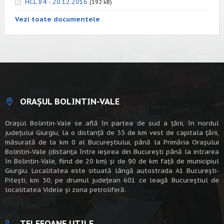
HCL 84 - 20.12.2016
(192 kB)
Vezi toate documentele
ORAȘUL BOLINTIN-VALE
Oraşul Bolintin-Vale se află în partea de sud a ţării, în nordul
judeţului Giurgiu, la o distanţă de 33 de km vest de capitala țării,
măsurată de la km 0 al Bucureștiului, până la Primăria Orașului
Bolintin-Vale (distanța între ieșirea din București până la intrarea
în Bolintin-Vale, fiind de 20 km) şi de 90 de km faţă de municipiul
Giurgiu. Localitatea este situată lângă autostrada A1 Bucureşti-
Piteşti, km 30, pe drumul judeţean 601 ce leagă Bucureştiul de
localitatea Videle şi zona petroliferă.
TELEFOANE UTILE