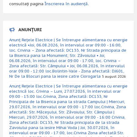
consultați pagina
Înscrierea în audiență
.
ANUNȚURI
Anunț Rețele Electrice | Se întrerupe alimentarea cu energie
electrică •Joi, 06.08.2026, în intervalul orar 09:00 - 16:00,
loc. Crivina – Zona afectată: DC133, Nr Strada principala de
la Biserica pana la Monument, Str. Zăvoiului • Joi,
06.08.2026, în intervalul orar 09:00 - 17:00, loc. Crivina –
Zona afectată: Str. Câmpului • Joi, 06.08.2026, în intervalul
orar 09:00 - 12:00 loc.Bolintin-Vale - Zona afectată: DJ601,
Nr De la Blocuri pana la iesire catre Ciorogarla
5 august 2026
Anunț Rețele Electrice | Se întrerupe alimentarea cu energie
electrică loc. Crivina – Luni, 27.07.2026, în intervalul orar
09:00 - 15:00 loc.Crivina, Zona afectată: DC133, Nr
Principala de la Biserica pana la strada Campului | Miercuri,
29.07.2026, în intervalul orar 09:00 - 17:00 loc.Crivina, Zona
afectată: Str. Măceșului, Str. Zăvoiului, Str. Câmpului |
Miercuri, 29.07.2026, în intervalul orar 09:00 - 16:00 Crivina,
Zona afectată: DC133, Nr Strada principala de la strada
Zavoiului pana la iesire Mihai Voda | Joi, 30.07.2026, în
intervalul orar 09:00 - 17:00, loc.Crivina Zona afectată:Str.