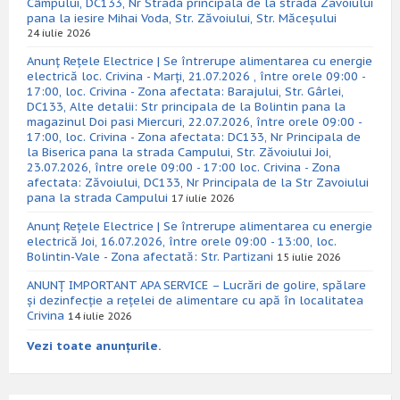
Câmpului, DC133, Nr Strada principala de la strada Zavoiului
pana la iesire Mihai Voda, Str. Zăvoiului, Str. Măceșului
24 iulie 2026
Anunț Rețele Electrice | Se întrerupe alimentarea cu energie
electrică loc. Crivina - Marți, 21.07.2026 , între orele 09:00 -
17:00, loc. Crivina - Zona afectata: Barajului, Str. Gârlei,
DC133, Alte detalii: Str principala de la Bolintin pana la
magazinul Doi pasi Miercuri, 22.07.2026, între orele 09:00 -
17:00, loc. Crivina - Zona afectata: DC133, Nr Principala de
la Biserica pana la strada Campului, Str. Zăvoiului Joi,
23.07.2026, între orele 09:00 - 17:00 loc. Crivina - Zona
afectata: Zăvoiului, DC133, Nr Principala de la Str Zavoiului
pana la strada Campului
17 iulie 2026
Anunț Rețele Electrice | Se întrerupe alimentarea cu energie
electrică Joi, 16.07.2026, între orele 09:00 - 13:00, loc.
Bolintin-Vale - Zona afectată: Str. Partizani
15 iulie 2026
ANUNȚ IMPORTANT APA SERVICE – Lucrări de golire, spălare
și dezinfecție a rețelei de alimentare cu apă în localitatea
Crivina
14 iulie 2026
Vezi toate anunțurile.