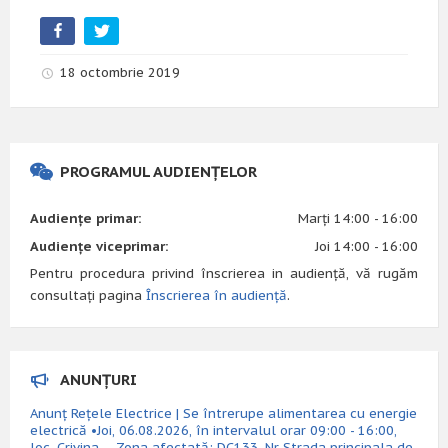
18 octombrie 2019
PROGRAMUL AUDIENȚELOR
Audiențe primar:
Marți 14:00 - 16:00
Audiențe viceprimar:
Joi 14:00 - 16:00
Pentru procedura privind înscrierea in audiență, vă rugăm
consultați pagina
Înscrierea în audiență
.
ANUNȚURI
Anunț Rețele Electrice | Se întrerupe alimentarea cu energie
electrică •Joi, 06.08.2026, în intervalul orar 09:00 - 16:00,
loc. Crivina – Zona afectată: DC133, Nr Strada principala de