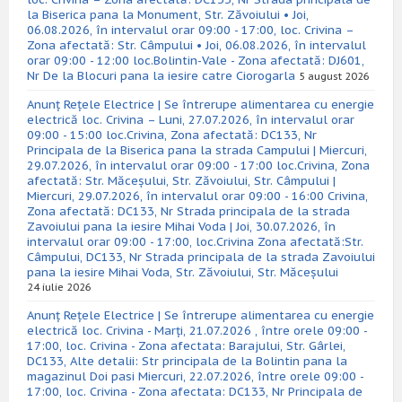
la Biserica pana la Monument, Str. Zăvoiului • Joi,
06.08.2026, în intervalul orar 09:00 - 17:00, loc. Crivina –
Zona afectată: Str. Câmpului • Joi, 06.08.2026, în intervalul
orar 09:00 - 12:00 loc.Bolintin-Vale - Zona afectată: DJ601,
Nr De la Blocuri pana la iesire catre Ciorogarla
5 august 2026
Anunț Rețele Electrice | Se întrerupe alimentarea cu energie
electrică loc. Crivina – Luni, 27.07.2026, în intervalul orar
09:00 - 15:00 loc.Crivina, Zona afectată: DC133, Nr
Principala de la Biserica pana la strada Campului | Miercuri,
29.07.2026, în intervalul orar 09:00 - 17:00 loc.Crivina, Zona
afectată: Str. Măceșului, Str. Zăvoiului, Str. Câmpului |
Miercuri, 29.07.2026, în intervalul orar 09:00 - 16:00 Crivina,
Zona afectată: DC133, Nr Strada principala de la strada
Zavoiului pana la iesire Mihai Voda | Joi, 30.07.2026, în
intervalul orar 09:00 - 17:00, loc.Crivina Zona afectată:Str.
Câmpului, DC133, Nr Strada principala de la strada Zavoiului
pana la iesire Mihai Voda, Str. Zăvoiului, Str. Măceșului
24 iulie 2026
Anunț Rețele Electrice | Se întrerupe alimentarea cu energie
electrică loc. Crivina - Marți, 21.07.2026 , între orele 09:00 -
17:00, loc. Crivina - Zona afectata: Barajului, Str. Gârlei,
DC133, Alte detalii: Str principala de la Bolintin pana la
magazinul Doi pasi Miercuri, 22.07.2026, între orele 09:00 -
17:00, loc. Crivina - Zona afectata: DC133, Nr Principala de