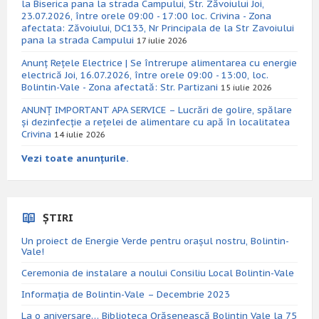
la Biserica pana la strada Campului, Str. Zăvoiului Joi,
23.07.2026, între orele 09:00 - 17:00 loc. Crivina - Zona
afectata: Zăvoiului, DC133, Nr Principala de la Str Zavoiului
pana la strada Campului
17 iulie 2026
Anunț Rețele Electrice | Se întrerupe alimentarea cu energie
electrică Joi, 16.07.2026, între orele 09:00 - 13:00, loc.
Bolintin-Vale - Zona afectată: Str. Partizani
15 iulie 2026
ANUNȚ IMPORTANT APA SERVICE – Lucrări de golire, spălare
și dezinfecție a rețelei de alimentare cu apă în localitatea
Crivina
14 iulie 2026
Vezi toate anunțurile.
ȘTIRI
Un proiect de Energie Verde pentru orașul nostru, Bolintin-
Vale!
Ceremonia de instalare a noului Consiliu Local Bolintin-Vale
Informația de Bolintin-Vale – Decembrie 2023
La o aniversare… Biblioteca Orăşenească Bolintin Vale la 75