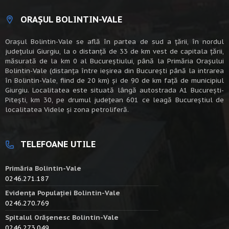
ORAȘUL BOLINTIN-VALE
Oraşul Bolintin-Vale se află în partea de sud a ţării, în nordul
judeţului Giurgiu, la o distanţă de 33 de km vest de capitala țării,
măsurată de la km 0 al Bucureștiului, până la Primăria Orașului
Bolintin-Vale (distanța între ieșirea din București până la intrarea
în Bolintin-Vale, fiind de 20 km) şi de 90 de km faţă de municipiul
Giurgiu. Localitatea este situată lângă autostrada A1 Bucureşti-
Piteşti, km 30, pe drumul judeţean 601 ce leagă Bucureştiul de
localitatea Videle şi zona petroliferă.
TELEFOANE UTILE
Primăria Bolintin-Vale
0246.271.187
Evidența Populației Bolintin-Vale
0246.270.769
Spitalul Orășenesc Bolintin-Vale
0246.273.049