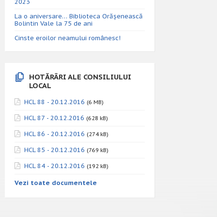
2023
La o aniversare… Biblioteca Orăşenească
Bolintin Vale la 75 de ani
Cinste eroilor neamului românesc!
HOTĂRÂRI ALE CONSILIULUI
LOCAL
HCL 88 - 20.12.2016
(6 MB)
HCL 87 - 20.12.2016
(628 kB)
HCL 86 - 20.12.2016
(274 kB)
HCL 85 - 20.12.2016
(769 kB)
HCL 84 - 20.12.2016
(192 kB)
Vezi toate documentele