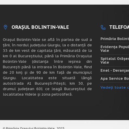
ORAȘUL BOLINTIN-VALE
TELEFOA
Primăria Bolin
Oraşul Bolintin-Vale se află în partea de sud a
ţării, în nordul judeţului Giurgiu, la o distanţă de
Evidența Popul
33 de km vest de capitala țării, măsurată de la
Vale
km 0 al Bucureștiului, până la Primăria Orașului
Spitalul Orășe
Bolintin-Vale (distanța între ieșirea din
Vale
București până la intrarea în Bolintin-Vale, fiind
Enel - Deranj
de 20 km) şi de 90 de km faţă de municipiul
Giurgiu. Localitatea este situată lângă
Apa Service Bo
autostrada A1 Bucureşti-Piteşti, km 30, pe
Vedeți toate c
drumul judeţean 601 ce leagă Bucureştiul de
localitatea Videle şi zona petroliferă.
Primăria Orașului Bolintin-Vale, 2025.
©