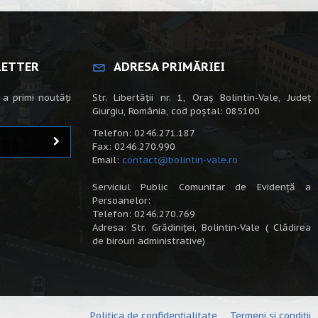
LETTER
ADRESA PRIMĂRIEI
 a primi noutăți
Str. Libertății nr. 1, Oraș Bolintin-Vale, Județ
Giurgiu, România, cod poștal: 085100
Telefon: 0246.271.187
Fax: 0246.270.990
Email:
contact@bolintin-vale.ro
Serviciul Public Comunitar de Evidență a
Persoanelor:
Telefon: 0246.270.769
Adresa: Str. Grădiniței, Bolintin-Vale ( Clădirea
de birouri administrative)
Politica de confidențialitate
Termeni și condiții