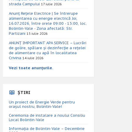
strada Campului
17 iulie 2026
Anunț Rețele Electrice | Se întrerupe
alimentarea cu energie electrică Joi,
16.07.2026, între orele 09:00 - 13:00, loc.
Bolintin-Vale - Zona afectată: Str.
Partizani
15 iulie 2026
ANUNȚ IMPORTANT APA SERVICE – Lucrări
de golire, spălare și dezinfecție a rețelei
de alimentare cu apă în localitatea
Crivina
14 iulie 2026
Vezi toate anunțurile.
ȘTIRI
Un proiect de Energie Verde pentru
orașul nostru, Bolintin-Vale!
Ceremonia de instalare a noului Consiliu
Local Bolintin-Vale
Informația de Bolintin-Vale – Decembrie