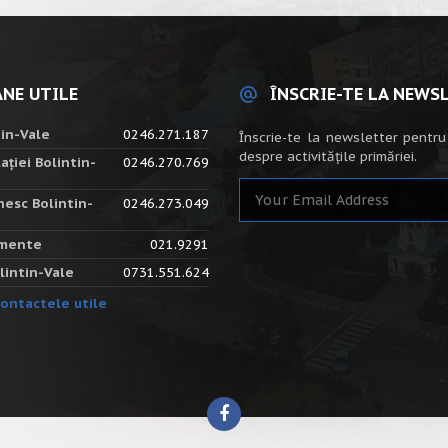
NE UTILE
ÎNSCRIE-TE LA NEWS
tin-Vale
0246.271.187
Înscrie-te la newsletter pentru
despre activitățile primăriei.
ației Bolintin-
0246.270.769
nesc Bolintin-
0246.273.049
amente
021.9291
lintin-Vale
0731.551.624
ontactele utile