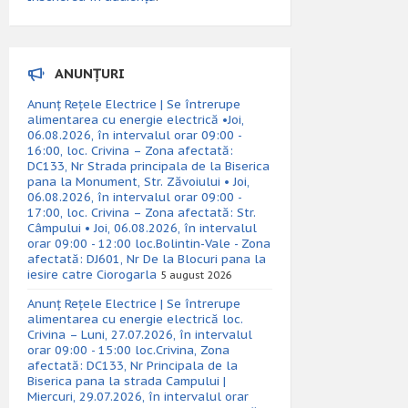
ANUNȚURI
Anunț Rețele Electrice | Se întrerupe
alimentarea cu energie electrică •Joi,
06.08.2026, în intervalul orar 09:00 -
16:00, loc. Crivina – Zona afectată:
DC133, Nr Strada principala de la Biserica
pana la Monument, Str. Zăvoiului • Joi,
06.08.2026, în intervalul orar 09:00 -
17:00, loc. Crivina – Zona afectată: Str.
Câmpului • Joi, 06.08.2026, în intervalul
orar 09:00 - 12:00 loc.Bolintin-Vale - Zona
afectată: DJ601, Nr De la Blocuri pana la
iesire catre Ciorogarla
5 august 2026
Anunț Rețele Electrice | Se întrerupe
alimentarea cu energie electrică loc.
Crivina – Luni, 27.07.2026, în intervalul
orar 09:00 - 15:00 loc.Crivina, Zona
afectată: DC133, Nr Principala de la
Biserica pana la strada Campului |
Miercuri, 29.07.2026, în intervalul orar