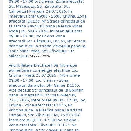
09:00 - 17:00 loc.Crivina, Zona afectată:
Str. Măceșului, Str. Zăvoiului, Str.
Câmpului | Miercuri, 29.07.2026, în
intervalul orar 09:00 - 16:00 Crivina, Zona
afectată: DC133, Nr Strada principala de
la strada Zavoiului pana la iesire Mihai
Voda | Joi, 30.07.2026, în intervalul orar
09:00 - 17:00, loc.Crivina Zona
afectată:Str. Câmpului, DC133, Nr Strada
principala de la strada Zavoiului pana la
iesire Mihai Voda, Str. Zăvoiului, Str.
Măceșului
24 iulie 2026
Anunț Rețele Electrice | Se întrerupe
alimentarea cu energie electrică loc.
Crivina - Marți, 21.07.2026 , între orele
09:00 - 17:00, loc. Crivina - Zona
afectata: Barajului, Str. Gârlei, DC133,
Alte detalii: Str principala de la Bolintin
pana la magazinul Doi pasi Miercuri,
22.07.2026, între orele 09:00 - 17:00, loc.
Crivina - Zona afectata: DC133, Nr
Principala de la Biserica pana la strada
Campului, Str. Zăvoiului Joi, 23.07.2026,
între orele 09:00 - 17:00 loc. Crivina -
Zona afectata: Zăvoiului, DC133, Nr
Principala de la Str Zavoiului pana la