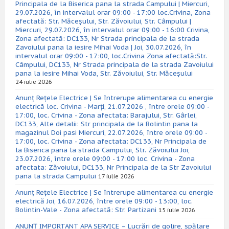
Principala de la Biserica pana la strada Campului | Miercuri,
29.07.2026, în intervalul orar 09:00 - 17:00 loc.Crivina, Zona
afectată: Str. Măceșului, Str. Zăvoiului, Str. Câmpului |
Miercuri, 29.07.2026, în intervalul orar 09:00 - 16:00 Crivina,
Zona afectată: DC133, Nr Strada principala de la strada
Zavoiului pana la iesire Mihai Voda | Joi, 30.07.2026, în
intervalul orar 09:00 - 17:00, loc.Crivina Zona afectată:Str.
Câmpului, DC133, Nr Strada principala de la strada Zavoiului
pana la iesire Mihai Voda, Str. Zăvoiului, Str. Măceșului
24 iulie 2026
Anunț Rețele Electrice | Se întrerupe alimentarea cu energie
electrică loc. Crivina - Marți, 21.07.2026 , între orele 09:00 -
17:00, loc. Crivina - Zona afectata: Barajului, Str. Gârlei,
DC133, Alte detalii: Str principala de la Bolintin pana la
magazinul Doi pasi Miercuri, 22.07.2026, între orele 09:00 -
17:00, loc. Crivina - Zona afectata: DC133, Nr Principala de
la Biserica pana la strada Campului, Str. Zăvoiului Joi,
23.07.2026, între orele 09:00 - 17:00 loc. Crivina - Zona
afectata: Zăvoiului, DC133, Nr Principala de la Str Zavoiului
pana la strada Campului
17 iulie 2026
Anunț Rețele Electrice | Se întrerupe alimentarea cu energie
electrică Joi, 16.07.2026, între orele 09:00 - 13:00, loc.
Bolintin-Vale - Zona afectată: Str. Partizani
15 iulie 2026
ANUNȚ IMPORTANT APA SERVICE – Lucrări de golire, spălare