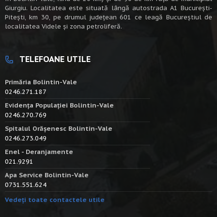
Giurgiu. Localitatea este situată lângă autostrada A1 Bucureşti-
Piteşti, km 30, pe drumul judeţean 601 ce leagă Bucureştiul de
localitatea Videle şi zona petroliferă.
TELEFOANE UTILE
Primăria Bolintin-Vale
0246.271.187
Evidența Populației Bolintin-Vale
0246.270.769
Spitalul Orășenesc Bolintin-Vale
0246.273.049
Enel - Deranjamente
021.9291
Apa Service Bolintin-Vale
0731.551.624
Vedeți toate contactele utile