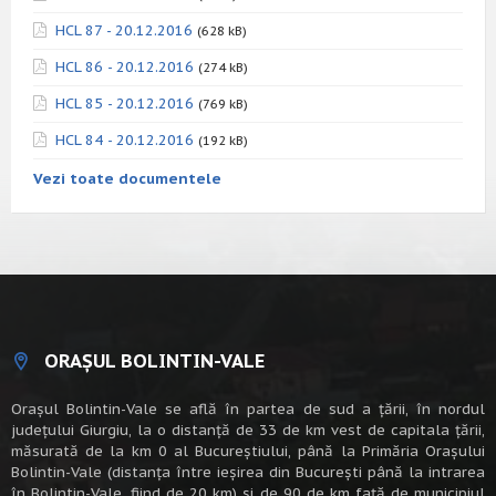
HCL 87 - 20.12.2016
(628 kB)
HCL 86 - 20.12.2016
(274 kB)
HCL 85 - 20.12.2016
(769 kB)
HCL 84 - 20.12.2016
(192 kB)
Vezi toate documentele
ORAȘUL BOLINTIN-VALE
Oraşul Bolintin-Vale se află în partea de sud a ţării, în nordul
judeţului Giurgiu, la o distanţă de 33 de km vest de capitala țării,
măsurată de la km 0 al Bucureștiului, până la Primăria Orașului
Bolintin-Vale (distanța între ieșirea din București până la intrarea
în Bolintin-Vale, fiind de 20 km) şi de 90 de km faţă de municipiul