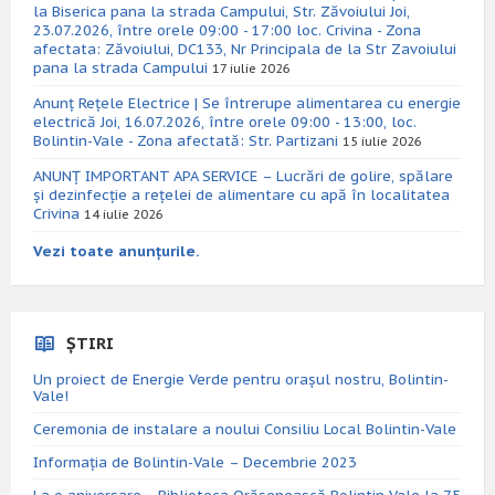
la Biserica pana la strada Campului, Str. Zăvoiului Joi,
23.07.2026, între orele 09:00 - 17:00 loc. Crivina - Zona
afectata: Zăvoiului, DC133, Nr Principala de la Str Zavoiului
pana la strada Campului
17 iulie 2026
Anunț Rețele Electrice | Se întrerupe alimentarea cu energie
electrică Joi, 16.07.2026, între orele 09:00 - 13:00, loc.
Bolintin-Vale - Zona afectată: Str. Partizani
15 iulie 2026
ANUNȚ IMPORTANT APA SERVICE – Lucrări de golire, spălare
și dezinfecție a rețelei de alimentare cu apă în localitatea
Crivina
14 iulie 2026
Vezi toate anunțurile.
ȘTIRI
Un proiect de Energie Verde pentru orașul nostru, Bolintin-
Vale!
Ceremonia de instalare a noului Consiliu Local Bolintin-Vale
Informația de Bolintin-Vale – Decembrie 2023