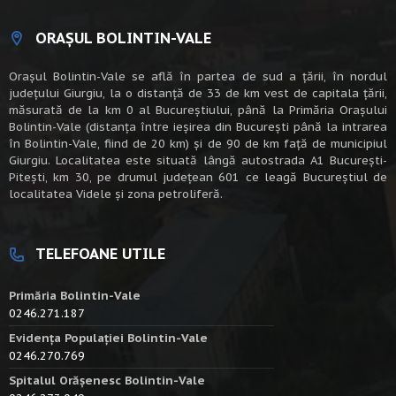
ORAȘUL BOLINTIN-VALE
Oraşul Bolintin-Vale se află în partea de sud a ţării, în nordul
judeţului Giurgiu, la o distanţă de 33 de km vest de capitala țării,
măsurată de la km 0 al Bucureștiului, până la Primăria Orașului
Bolintin-Vale (distanța între ieșirea din București până la intrarea
în Bolintin-Vale, fiind de 20 km) şi de 90 de km faţă de municipiul
Giurgiu. Localitatea este situată lângă autostrada A1 Bucureşti-
Piteşti, km 30, pe drumul judeţean 601 ce leagă Bucureştiul de
localitatea Videle şi zona petroliferă.
TELEFOANE UTILE
Primăria Bolintin-Vale
0246.271.187
Evidența Populației Bolintin-Vale
0246.270.769
Spitalul Orășenesc Bolintin-Vale