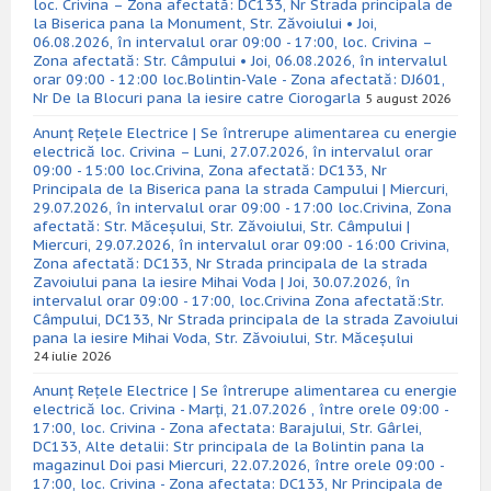
loc. Crivina – Zona afectată: DC133, Nr Strada principala de
la Biserica pana la Monument, Str. Zăvoiului • Joi,
06.08.2026, în intervalul orar 09:00 - 17:00, loc. Crivina –
Zona afectată: Str. Câmpului • Joi, 06.08.2026, în intervalul
orar 09:00 - 12:00 loc.Bolintin-Vale - Zona afectată: DJ601,
Nr De la Blocuri pana la iesire catre Ciorogarla
5 august 2026
Anunț Rețele Electrice | Se întrerupe alimentarea cu energie
electrică loc. Crivina – Luni, 27.07.2026, în intervalul orar
09:00 - 15:00 loc.Crivina, Zona afectată: DC133, Nr
Principala de la Biserica pana la strada Campului | Miercuri,
29.07.2026, în intervalul orar 09:00 - 17:00 loc.Crivina, Zona
afectată: Str. Măceșului, Str. Zăvoiului, Str. Câmpului |
Miercuri, 29.07.2026, în intervalul orar 09:00 - 16:00 Crivina,
Zona afectată: DC133, Nr Strada principala de la strada
Zavoiului pana la iesire Mihai Voda | Joi, 30.07.2026, în
intervalul orar 09:00 - 17:00, loc.Crivina Zona afectată:Str.
Câmpului, DC133, Nr Strada principala de la strada Zavoiului
pana la iesire Mihai Voda, Str. Zăvoiului, Str. Măceșului
24 iulie 2026
Anunț Rețele Electrice | Se întrerupe alimentarea cu energie
electrică loc. Crivina - Marți, 21.07.2026 , între orele 09:00 -
17:00, loc. Crivina - Zona afectata: Barajului, Str. Gârlei,
DC133, Alte detalii: Str principala de la Bolintin pana la
magazinul Doi pasi Miercuri, 22.07.2026, între orele 09:00 -
17:00, loc. Crivina - Zona afectata: DC133, Nr Principala de